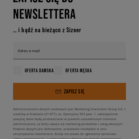
NEWSLETTERA
… i bądź na bieżąco z Sizeer
Adres e-mail
OFERTA DAMSKA
OFERTA MĘSKA
ZAPISZ SIĘ
Administratorem danych osobowych jest Marketing Investment Group S.A. z
siedzibą w Krakowie (31-871), os. Dywizjonu 303 paw. 1, udostępnione
powyżej dane będą przetwarzane w prawnie uzasadnionym interesie
administratora, za który uważa się marketing produktów i usług własnych.
Podanie danych jest dobrowolne, aczkolwiek niezbędne w celu
otrzymywania newslettera. Każdy ma prawo do zgłoszenia sprzeciwu
wobec przetwarzania, a także żądania dostępu do danych, sprostowania,