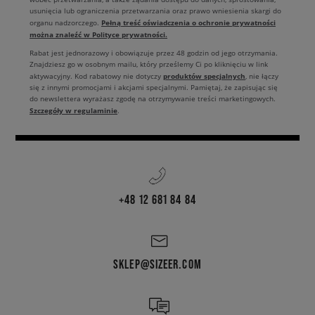
usunięcia lub ograniczenia przetwarzania oraz prawo wniesienia skargi do
Pełną treść oświadczenia o ochronie prywatności
organu nadzorczego.
można znaleźć w Polityce prywatności.
Rabat jest jednorazowy i obowiązuje przez 48 godzin od jego otrzymania.
Znajdziesz go w osobnym mailu, który prześlemy Ci po kliknięciu w link
produktów specjalnych
aktywacyjny. Kod rabatowy nie dotyczy
, nie łączy
się z innymi promocjami i akcjami specjalnymi. Pamiętaj, że zapisując się
do newslettera wyrażasz zgodę na otrzymywanie treści marketingowych.
Szczegóły w regulaminie
.
+48 12 681 84 84
SKLEP@SIZEER.COM