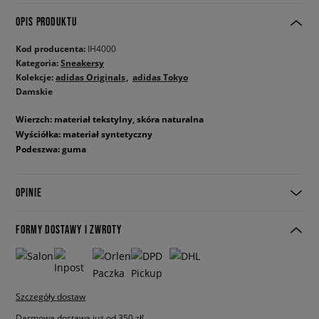
OPIS PRODUKTU
Kod producenta:
IH4000
Kategoria:
Sneakersy
Kolekcje:
adidas Originals
adidas Tokyo
Damskie
Wierzch: materiał tekstylny, skóra naturalna
Wyściółka: materiał syntetyczny
Podeszwa: guma
OPINIE
FORMY DOSTAWY I ZWROTY
Szczegóły dostaw
Darmowa dostawa już od 350 zł!