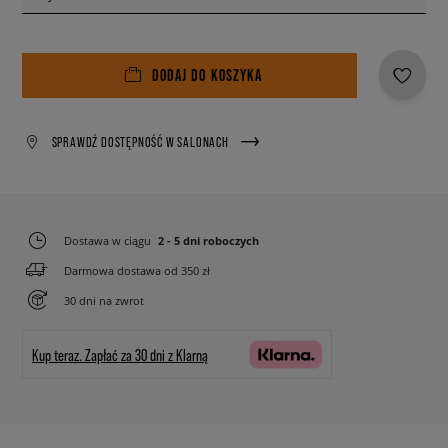
DODAJ DO KOSZYKA
SPRAWDŹ DOSTĘPNOŚĆ W SALONACH
Dostawa w ciągu
2 - 5 dni roboczych
Darmowa dostawa od 350 zł
30 dni na zwrot
Kup teraz.
Zapłać za 30 dni z Klarną