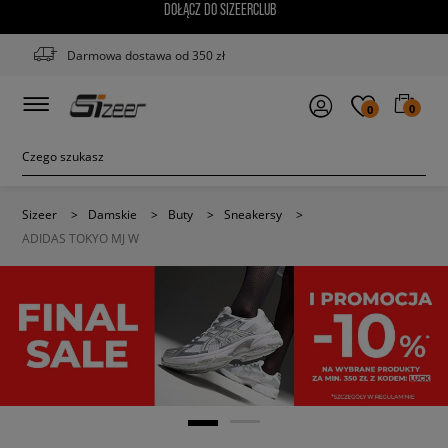
DOŁĄCZ DO SIZEERCLUB
Darmowa dostawa od 350 zł
0
0
Sizeer
>
Damskie
>
Buty
>
Sneakersy
>
ADIDAS TOKYO MJ W