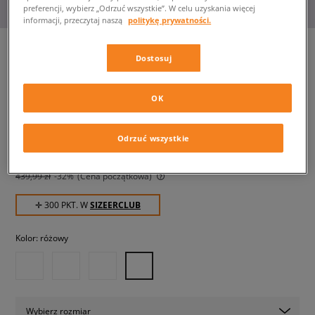
preferencji, wybierz „Odrzuć wszystkie”. W celu uzyskania więcej
informacji, przeczytaj naszą
politykę prywatności.
Dostosuj
ADIDAS TOKYO MJ W
damskie, sneakersy
OK
299,99 zł
Odrzuć wszystkie
z VAT
369,99 zł
-19%
(najniższa cena z 30 dni przed obniżką)
439,99 zł
-32%
(Cena początkowa)
✛ 300 PKT. W
SIZEERCLUB
Kolor:
różowy
Wybierz rozmiar