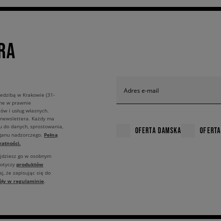
RA
Adres e-mail
edzibą w Krakowie (31-
ane w prawnie
ów i usług własnych.
 newslettera. Każdy ma
u do danych, sprostowania,
OFERTA DAMSKA
OFERTA
Pełną
rganu nadzorczego.
atności.
ajdziesz go w osobnym
produktów
dotyczy
j, że zapisując się do
óły w regulaminie
.