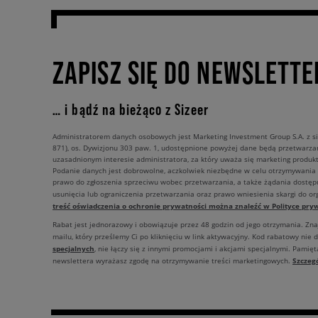
ZAPISZ SIĘ DO NEWSLETTE
… i bądź na bieżąco z Sizeer
Administratorem danych osobowych jest Marketing Investment Group S.A. z si
871), os. Dywizjonu 303 paw. 1, udostępnione powyżej dane będą przetwarz
uzasadnionym interesie administratora, za który uważa się marketing produkt
Podanie danych jest dobrowolne, aczkolwiek niezbędne w celu otrzymywania
prawo do zgłoszenia sprzeciwu wobec przetwarzania, a także żądania dostęp
usunięcia lub ograniczenia przetwarzania oraz prawo wniesienia skargi do o
treść oświadczenia o ochronie prywatności można znaleźć w Polityce pryw
Rabat jest jednorazowy i obowiązuje przez 48 godzin od jego otrzymania. Zn
mailu, który prześlemy Ci po kliknięciu w link aktywacyjny. Kod rabatowy nie 
specjalnych
, nie łączy się z innymi promocjami i akcjami specjalnymi. Pamięta
Szczeg
newslettera wyrażasz zgodę na otrzymywanie treści marketingowych.