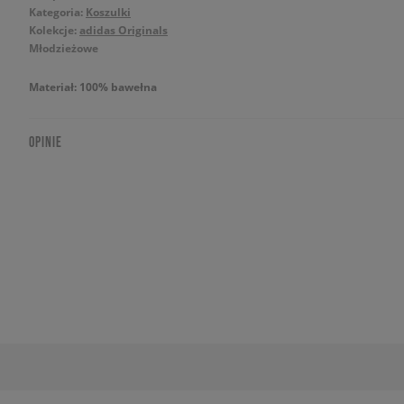
Kategoria:
Koszulki
Kolekcje:
adidas Originals
Młodzieżowe
Materiał: 100% bawełna
OPINIE