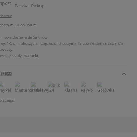
 dostaw
stawa już od 350 zł!
rmowa dostawa do Salonów
wy: 1-5 dni roboczych, licząc od dnia otrzymania potwierdzenia zawarcia
zedaży.
zwrot.
Zasady i warunki
ATNOŚCI
płatności