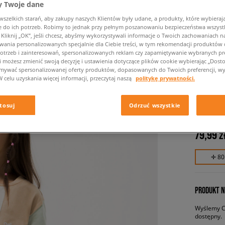
 Twoje dane
zelkich starań, aby zakupy naszych Klientów były udane, a produkty, które wybierają 
do ich potrzeb. Robimy to jednak przy pełnym poszanowaniu bezpieczeństwa wszyst
liknij „OK”, jeśli chcesz, abyśmy wykorzystywali informacje o Twoich zachowaniach na
wania personalizowanych specjalnie dla Ciebie treści, w tym rekomendacji produktó
otrzeb i zainteresowań, spersonalizowanych reklam czy zapamiętywanie wybranych pre
i możesz zmienić swoją decyzję i ustawienia dotyczące plików cookie wybierając „Dostosu
ymywać spersonalizowanej oferty produktów, dopasowanych do Twoich preferencji, wy
W celu uzyskania więcej informacji, przeczytaj naszą
politykę prywatności.
ADIDAS 
dziecięce,
tosuj
Odrzuć wszystkie
79,99 z
✛ 80
PRODUKT N
Wyślemy Ci
dostępny.