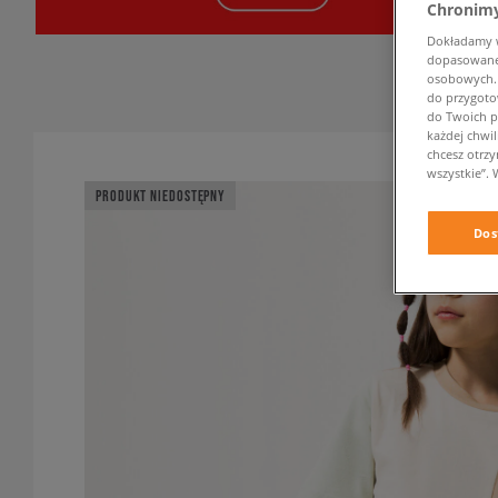
Chronimy
Dokładamy ws
dopasowane 
osobowych. K
do przygoto
do Twoich p
każdej chwil
chcesz otrz
wszystkie”. 
PRODUKT NIEDOSTĘPNY
Dos