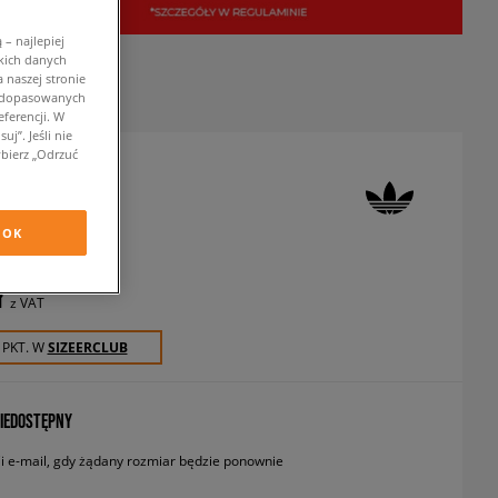
– najlepiej
kich danych
 naszej stronie
w dopasowanych
ferencji. W
j”. Jeśli nie
bierz „Odrzuć
T-SHIRT GIRL
 koszulki
OK
ł
z VAT
 PKT. W
SIZEERCLUB
IEDOSTĘPNY
 e-mail, gdy żądany rozmiar będzie ponownie