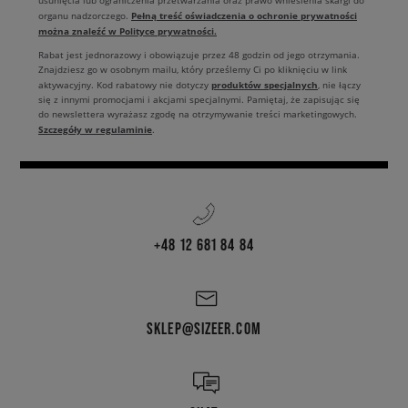
usunięcia lub ograniczenia przetwarzania oraz prawo wniesienia skargi do
Pełną treść oświadczenia o ochronie prywatności
organu nadzorczego.
można znaleźć w Polityce prywatności.
Rabat jest jednorazowy i obowiązuje przez 48 godzin od jego otrzymania.
Znajdziesz go w osobnym mailu, który prześlemy Ci po kliknięciu w link
produktów specjalnych
aktywacyjny. Kod rabatowy nie dotyczy
, nie łączy
się z innymi promocjami i akcjami specjalnymi. Pamiętaj, że zapisując się
do newslettera wyrażasz zgodę na otrzymywanie treści marketingowych.
Szczegóły w regulaminie
.
+48 12 681 84 84
SKLEP@SIZEER.COM