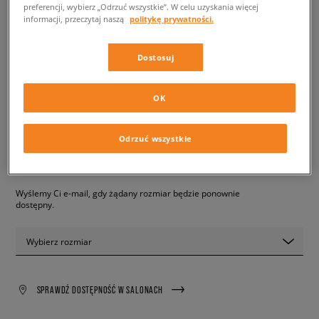
preferencji, wybierz „Odrzuć wszystkie”. W celu uzyskania więcej
informacji, przeczytaj naszą
politykę prywatności.
ADIDAS T-SHIRT ADICOLOR
POLY T
Dostosuj
męskie, koszulki
OK
94,99 zł
z VAT
✛ 95 PKT. W
SIZEERCLUB
Odrzuć wszystkie
PRODUKT NIEDOSTĘPNY
Wyślemy Ci e-mail, gdy żądany rozmiar będzie ponownie
dostępny.
Wybierz rozmiar
SPRAWDŹ DOSTĘPNOŚĆ W SALONACH