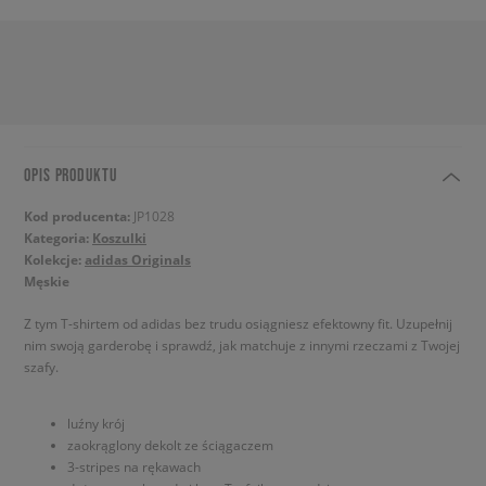
OPIS PRODUKTU
Kod producenta:
JP1028
Kategoria:
Koszulki
Kolekcje:
adidas Originals
Męskie
Z tym T-shirtem od adidas bez trudu osiągniesz efektowny fit. Uzupełnij
nim swoją garderobę i sprawdź, jak matchuje z innymi rzeczami z Twojej
szafy.
luźny krój
zaokrąglony dekolt ze ściągaczem
3-stripes na rękawach