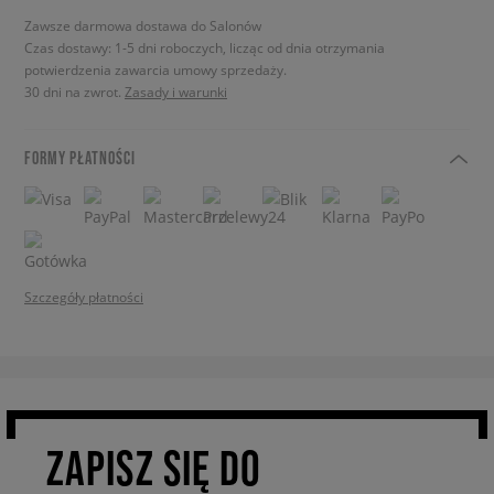
Zawsze darmowa dostawa do Salonów
Czas dostawy: 1-5 dni roboczych, licząc od dnia otrzymania
potwierdzenia zawarcia umowy sprzedaży.
30 dni na zwrot.
Zasady i warunki
FORMY PŁATNOŚCI
Szczegóły płatności
ZAPISZ SIĘ DO