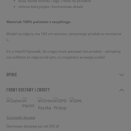
duża nazwa brandu i logo Trefoil na przodzie
zielona kolorystyka i kontrastowe detale
Materiał: 100% poliester z recyklingu
Model na zdjęciu ma 183 cm wzrostu i prezentuje produkt w rozmiarze
L.
It’s a match! Sprawdź, do czego może pasować ten produkt - zainspiruj
się outfitem ze zdjęcia lub tym, co znajdziesz w swojej szafie!
OPINIE
FORMY DOSTAWY I ZWROTY
Szczegóły dostaw
Darmowa dostawa już od 350 zł!