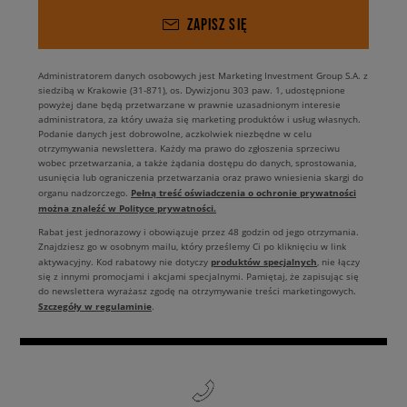
ZAPISZ SIĘ
Administratorem danych osobowych jest Marketing Investment Group S.A. z
siedzibą w Krakowie (31-871), os. Dywizjonu 303 paw. 1, udostępnione
powyżej dane będą przetwarzane w prawnie uzasadnionym interesie
administratora, za który uważa się marketing produktów i usług własnych.
Podanie danych jest dobrowolne, aczkolwiek niezbędne w celu
otrzymywania newslettera. Każdy ma prawo do zgłoszenia sprzeciwu
wobec przetwarzania, a także żądania dostępu do danych, sprostowania,
usunięcia lub ograniczenia przetwarzania oraz prawo wniesienia skargi do
Pełną treść oświadczenia o ochronie prywatności
organu nadzorczego.
można znaleźć w Polityce prywatności.
Rabat jest jednorazowy i obowiązuje przez 48 godzin od jego otrzymania.
Znajdziesz go w osobnym mailu, który prześlemy Ci po kliknięciu w link
produktów specjalnych
aktywacyjny. Kod rabatowy nie dotyczy
, nie łączy
się z innymi promocjami i akcjami specjalnymi. Pamiętaj, że zapisując się
do newslettera wyrażasz zgodę na otrzymywanie treści marketingowych.
Szczegóły w regulaminie
.