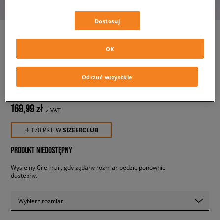
Dostosuj
OK
ADIDAS SZORTY ESSENTIAL
SHORT
męskie, szorty
Odrzuć wszystkie
169,99 zł
z VAT
✛ 170 PKT. W
SIZEERCLUB
PRODUKT NIEDOSTĘPNY
Wyślemy Ci e-mail, gdy żądany rozmiar będzie ponownie
dostępny.
Wybierz rozmiar