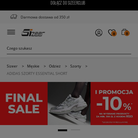
DOŁĄCZ DO SIZEERCLUB
Darmowa dostawa od 350 zł
0
0
Sizeer
>
Męskie
>
Odzież
>
Szorty
>
ADIDAS SZORTY ESSENTIAL SHORT