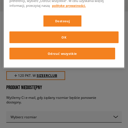
preferencji, wybierz „Odrzuć wszystkie”. W celu uzyskania więcej
informacji, przeczytaj naszą
politykę prywatności.
Dostosuj
ADIDAS SZORTY ADICOLOR
OK
ESSENTIALS TREFOIL
męskie, szorty
Odrzuć wszystkie
119,99 zł
z VAT
✛ 120 PKT. W
SIZEERCLUB
PRODUKT NIEDOSTĘPNY
Wyślemy Ci e-mail, gdy żądany rozmiar będzie ponownie
dostępny.
Wybierz rozmiar