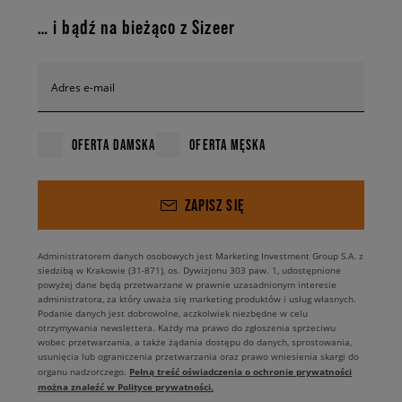
… i bądź na bieżąco z Sizeer
Adres e-mail
OFERTA DAMSKA
OFERTA MĘSKA
ZAPISZ SIĘ
Administratorem danych osobowych jest Marketing Investment Group S.A. z
siedzibą w Krakowie (31-871), os. Dywizjonu 303 paw. 1, udostępnione
powyżej dane będą przetwarzane w prawnie uzasadnionym interesie
administratora, za który uważa się marketing produktów i usług własnych.
Podanie danych jest dobrowolne, aczkolwiek niezbędne w celu
otrzymywania newslettera. Każdy ma prawo do zgłoszenia sprzeciwu
wobec przetwarzania, a także żądania dostępu do danych, sprostowania,
usunięcia lub ograniczenia przetwarzania oraz prawo wniesienia skargi do
Pełną treść oświadczenia o ochronie prywatności
organu nadzorczego.
można znaleźć w Polityce prywatności.