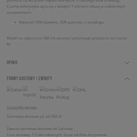
pomieszczą wszystkie najpotrzebniejsze Ci każdego dnia drobiazgi.
Czarna kolorystyka zgra się z każdym T-shirtem i bluzą w codziennych
zestawieniach.
Materiał: 70% bawełna, 30% poliester z recyklingu
Model na zdjęciu ma 188 cm wzrostu i prezentuje produkt w rozmiarze
M.
OPINIE
FORMY DOSTAWY I ZWROTY
Szczegóły dostaw
Darmowa dostawa już od 350 zł!
Zawsze darmowa dostawa do Salonów
Czas dostawy: 1-5 dni roboczych, licząc od dnia otrzymania