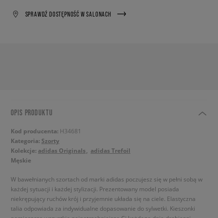
SPRAWDŹ DOSTĘPNOŚĆ W SALONACH
OPIS PRODUKTU
Kod producenta:
H34681
Kategoria:
Szorty
Kolekcje:
adidas Originals
adidas Trefoil
Męskie
W bawełnianych szortach od marki adidas poczujesz się w pełni sobą w
każdej sytuacji i każdej stylizacji. Prezentowany model posiada
niekrępujący ruchów krój i przyjemnie układa się na ciele. Elastyczna
talia odpowiada za indywidualne dopasowanie do sylwetki. Kieszonki