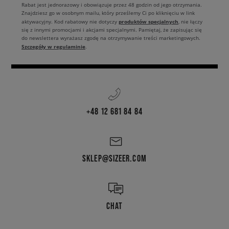
Rabat jest jednorazowy i obowiązuje przez 48 godzin od jego otrzymania.
Znajdziesz go w osobnym mailu, który prześlemy Ci po kliknięciu w link
produktów specjalnych
aktywacyjny. Kod rabatowy nie dotyczy
, nie łączy
się z innymi promocjami i akcjami specjalnymi. Pamiętaj, że zapisując się
do newslettera wyrażasz zgodę na otrzymywanie treści marketingowych.
Szczegóły w regulaminie
.
+48 12 681 84 84
SKLEP@SIZEER.COM
CHAT