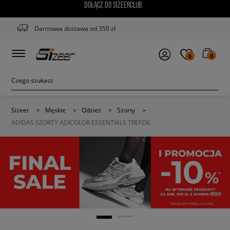
DOŁĄCZ DO SIZEERCLUB
Darmowa dostawa od 350 zł
0
0
Sizeer
>
Męskie
>
Odzież
>
Szorty
>
ADIDAS SZORTY ADICOLOR ESSENTIALS TREFOIL