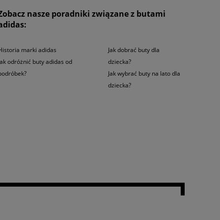
 piankowej podeszwie dodającej sprężystości stawianym krokom.
Zobacz nasze poradniki związane z butami
enta sprawia, że świetnie będą one pasować także do codziennych,
adidas:
najdujących się na terenie całej Polski i przekonaj się dlaczego
Historia marki adidas
Jak dobrać buty dla
Jak odróżnić buty adidas od
dziecka?
podróbek?
Jak wybrać buty na lato dla
dziecka?