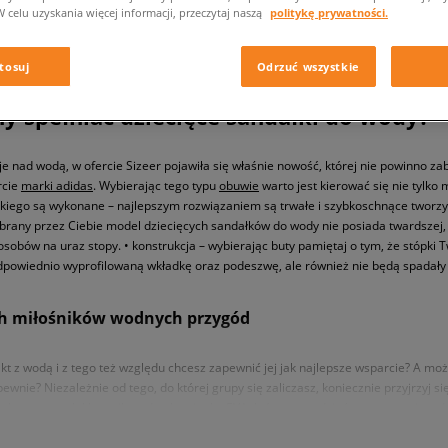
W celu uzyskania więcej informacji, przeczytaj naszą
politykę prywatności.
tosuj
Odrzuć wszystkie
ny spełniać dziecięce sandałki do wody?
je nad wodą, w ofercie Sizeer pojawiła się właśnie nowość, której nie powinno
rcie
marki adidas
. Wybierając tego typu
obuwie
warto jest kierować się nie tylko
 jakiego są wykonane – najlepszym rozwiązaniem są trwałe i szybkoschnące tworzyw
ybrany przez Ciebie model dziecięcych sandałków do wody nie posiada twardszej, a
osobów na uraz stopy. • konstrukcja – wybierając buty pamiętaj o tym, że stópki 
 odpowiednio wyprofilowaną wkładkę oraz podeszwę, ale również nie będą spadały
ch miłośników wodnych przygód
 z wodą i z tego też względu chcesz zapewnić jej jak najlepsze wsparcie? A moż
nie? Niezależnie od tego, do której grupy się zaliczasz, koniecznie przyjrzyj się
ykorzystano lekką, miłą w dotyku piankę EVA, która na co dzień stosowana jest 
ia nie tylko wygodę, ale również skutecznie minimalizuje możliwość wystąpienia
y jest projekt.Wnętrze butów wykończone jest materiałem tekstylnym z licznymi