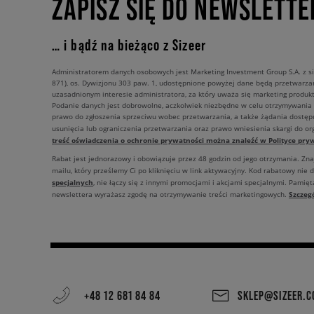
ZAPISZ SIĘ DO NEWSLETTE
… i bądź na bieżąco z Sizeer
Administratorem danych osobowych jest Marketing Investment Group S.A. z si
871), os. Dywizjonu 303 paw. 1, udostępnione powyżej dane będą przetwarz
uzasadnionym interesie administratora, za który uważa się marketing produkt
Podanie danych jest dobrowolne, aczkolwiek niezbędne w celu otrzymywania
prawo do zgłoszenia sprzeciwu wobec przetwarzania, a także żądania dostęp
usunięcia lub ograniczenia przetwarzania oraz prawo wniesienia skargi do o
treść oświadczenia o ochronie prywatności można znaleźć w Polityce pryw
Rabat jest jednorazowy i obowiązuje przez 48 godzin od jego otrzymania. Zn
mailu, który prześlemy Ci po kliknięciu w link aktywacyjny. Kod rabatowy nie 
specjalnych
, nie łączy się z innymi promocjami i akcjami specjalnymi. Pamięta
Szczeg
newslettera wyrażasz zgodę na otrzymywanie treści marketingowych.
+48 12 681 84 84
SKLEP@SIZEER.