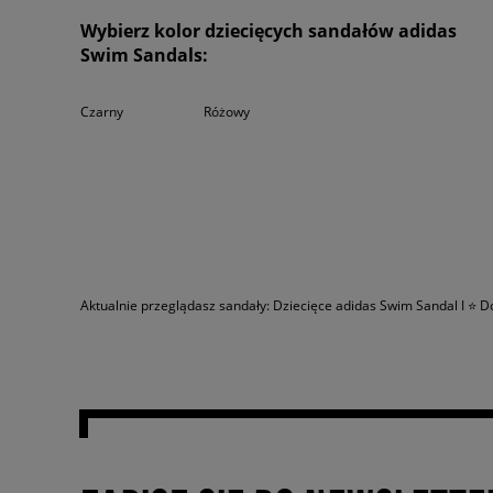
pozostały we właściwej pozycji i nie ślizgały się nawet podczas ba
Wybierz kolor dziecięcych sandałów adidas
adidas Swim Sandal dostępne są w dwóch wersjach kolorystycznych 
Swim Sandals:
letnich outfitów. Sprawdź czy rozmiar butów, którego poszukujesz j
marka adidas cieszy się tak dużym uznaniem.
Czarny
Różowy
Aktualnie przeglądasz sandały: Dziecięce adidas Swim Sandal I ⭐ D