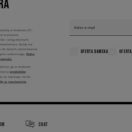
RA
Adres e-mail
edzibą w Krakowie (31-
ane w prawnie
ów i usług własnych.
 newslettera. Każdy ma
u do danych, sprostowania,
OFERTA DAMSKA
OFERTA
Pełną
rganu nadzorczego.
atności.
ajdziesz go w osobnym
produktów
dotyczy
j, że zapisując się do
óły w regulaminie
.
COM
CHAT