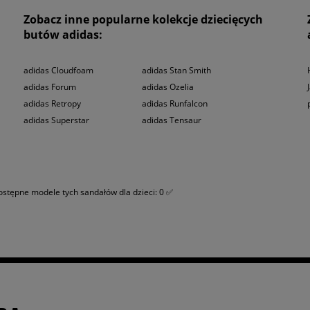
rdzo intensywnego użytkowania, a całość projektu osadzona jest na elastycznej,
Zobacz inne popularne kolekcje dziecięcych
idealnych zarówno dla chłopców, jak i dziewczynek, a subtelny branding produc
butów adidas:
est jeszcze dostępny w sklepie online lub jednym z
salonów stacjonarnych Sizeer
z
adidas Cloudfoam
adidas Stan Smith
adidas Forum
adidas Ozelia
adidas Retropy
adidas Runfalcon
adidas Superstar
adidas Tensaur
ostępne modele tych sandałów dla dzieci: 0 ✅