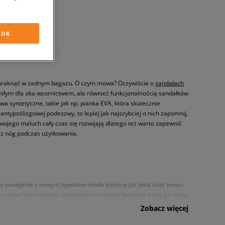
OK
 zabraknąć w żadnym bagażu. O czym mowa? Oczywiście o
sandałach
 miłym dla oka wzornictwem, ale również funkcjonalnością sandałków
a syntetyczne, takie jak np. pianka EVA, która skutecznie
ntypoślizgowej podeszwy, to lepiej jak najszybciej o nich zapomnij,
Twojego maluch cały czas się rozwijają dlatego też warto zapewnić
 z nóg podczas użytkowania.
e oswojenie z nowym żywiołem miało miejsce już jakiś czas temu i
 adidas Swim Sandal, czyli lekkim i trwałym bucikom, które już teraz
do produkcji obuwia sportowego oraz
sneakersów
od
Zobacz więcej
 jakichkolwiek bolesnych otarć, które mogłyby powstać na skutek
 wypukłymi elementami, które dbają o to by stopy malucha