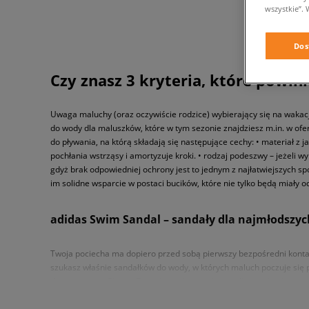
wszystkie”. 
Dos
Czy znasz 3 kryteria, które powin
Uwaga maluchy (oraz oczywiście rodzice) wybierający się na wakac
do wody dla maluszków, które w tym sezonie znajdziesz m.in. w ofe
do pływania, na którą składają się następujące cechy: • materiał z
pochłania wstrząsy i amortyzuje kroki. • rodzaj podeszwy – jeżeli w
gdyż brak odpowiedniej ochrony jest to jednym z najłatwiejszych sp
im solidne wsparcie w postaci bucików, które nie tylko będą miały
adidas Swim Sandal – sandały dla najmłodszy
Twoja pociecha ma dopiero przed sobą pierwszy bezpośredni kontakt
szukasz właśnie sandałków do wody, w których maluch poczuje się pew
dostępne są w Sizeer. Do wykonania projektu z odkrytymi palcami w
najsłynniejszych, światowych marek. Szybkoschnący materiał zapewn
bliskiego kontaktu skóry z regulowanymi
rzepami
w jakie wyposażon