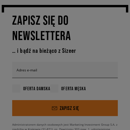
ZAPISZ SIĘ DO
NEWSLETTERA
… i bądź na bieżąco z Sizeer
Adres e-mail
OFERTA DAMSKA
OFERTA MĘSKA
ZAPISZ SIĘ
Administratorem danych osobowych jest Marketing Investment Group S.A. z
siedzibą w Krakowie (31-871), os. Dywizjonu 303 paw. 1, udostępnione