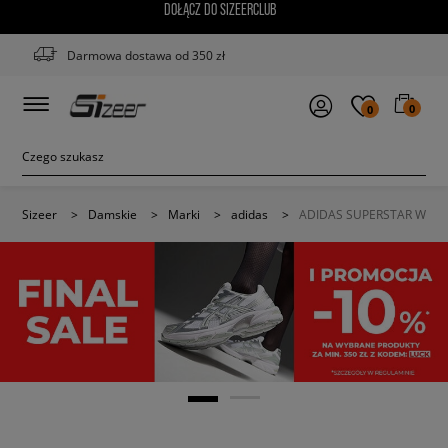
DOŁĄCZ DO SIZEERCLUB
Darmowa dostawa od 350 zł
0
0
Sizeer
>
Damskie
>
Marki
>
adidas
>
ADIDAS SUPERSTAR W