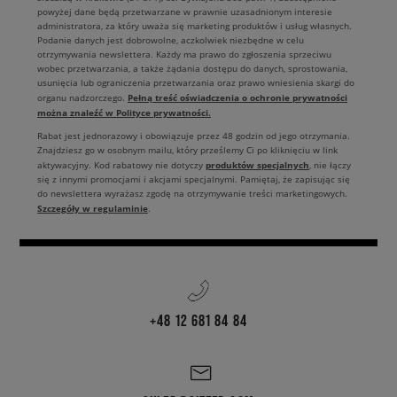
powyżej dane będą przetwarzane w prawnie uzasadnionym interesie
administratora, za który uważa się marketing produktów i usług własnych.
Podanie danych jest dobrowolne, aczkolwiek niezbędne w celu
otrzymywania newslettera. Każdy ma prawo do zgłoszenia sprzeciwu
wobec przetwarzania, a także żądania dostępu do danych, sprostowania,
usunięcia lub ograniczenia przetwarzania oraz prawo wniesienia skargi do
Pełną treść oświadczenia o ochronie prywatności
organu nadzorczego.
można znaleźć w Polityce prywatności.
Rabat jest jednorazowy i obowiązuje przez 48 godzin od jego otrzymania.
Znajdziesz go w osobnym mailu, który prześlemy Ci po kliknięciu w link
produktów specjalnych
aktywacyjny. Kod rabatowy nie dotyczy
, nie łączy
się z innymi promocjami i akcjami specjalnymi. Pamiętaj, że zapisując się
do newslettera wyrażasz zgodę na otrzymywanie treści marketingowych.
Szczegóły w regulaminie
.
+48 12 681 84 84