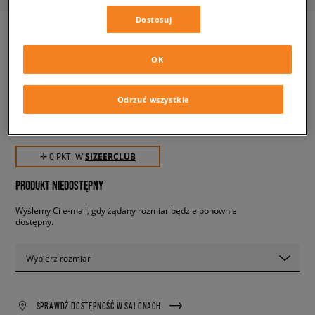
Dostosuj
OK
ADIDAS SUPERSTAR W
damskie, adidas
Odrzuć wszystkie
0,00 zł
z VAT
✛ 0 PKT. W
SIZEERCLUB
PRODUKT NIEDOSTĘPNY
Wyślemy Ci e-mail, gdy żądany rozmiar będzie ponownie
dostępny.
Wybierz rozmiar
SPRAWDŹ DOSTĘPNOŚĆ W SALONACH