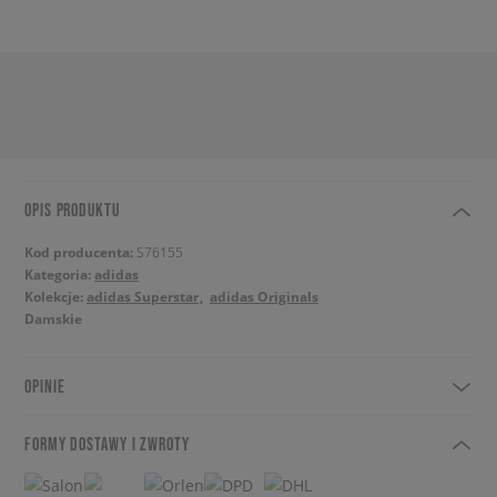
OPIS PRODUKTU
Kod producenta:
S76155
Kategoria:
adidas
Kolekcje:
adidas Superstar
adidas Originals
Damskie
OPINIE
FORMY DOSTAWY I ZWROTY