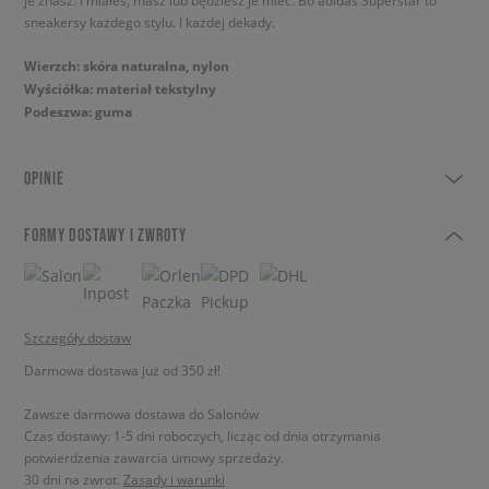
je znasz. I miałeś, masz lub będziesz je mieć. Bo adidas Superstar to
sneakersy każdego stylu. I każdej dekady.
Wierzch: skóra naturalna, nylon
Wyściółka: materiał tekstylny
Podeszwa: guma
OPINIE
FORMY DOSTAWY I ZWROTY
Szczegóły dostaw
Darmowa dostawa już od 350 zł!
Zawsze darmowa dostawa do Salonów
Czas dostawy: 1-5 dni roboczych, licząc od dnia otrzymania
potwierdzenia zawarcia umowy sprzedaży.
30 dni na zwrot.
Zasady i warunki