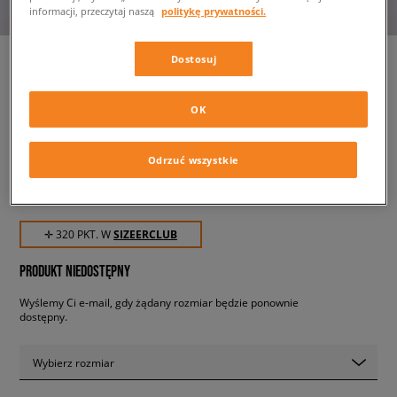
informacji, przeczytaj naszą
politykę prywatności.
Dostosuj
ADIDAS SUPERSTAR
OK
MILLENCON BOOT W
damskie, buty zimowe
Odrzuć wszystkie
319,99 zł
z VAT
✛ 320 PKT. W
SIZEERCLUB
PRODUKT NIEDOSTĘPNY
Wyślemy Ci e-mail, gdy żądany rozmiar będzie ponownie
dostępny.
Wybierz rozmiar