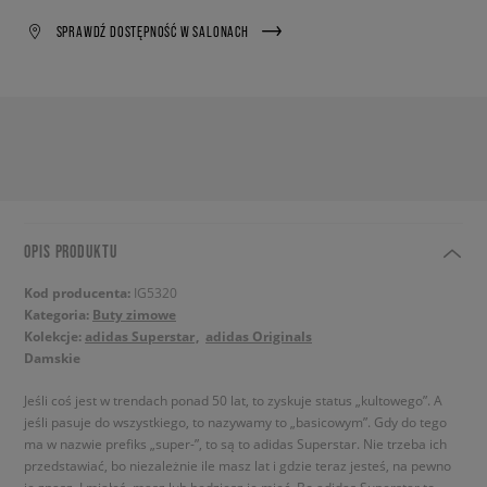
SPRAWDŹ DOSTĘPNOŚĆ W SALONACH
OPIS PRODUKTU
Kod producenta:
IG5320
Kategoria:
Buty zimowe
Kolekcje:
adidas Superstar
adidas Originals
Damskie
Jeśli coś jest w trendach ponad 50 lat, to zyskuje status „kultowego”. A
jeśli pasuje do wszystkiego, to nazywamy to „basicowym”. Gdy do tego
ma w nazwie prefiks „super-”, to są to adidas Superstar. Nie trzeba ich
przedstawiać, bo niezależnie ile masz lat i gdzie teraz jesteś, na pewno