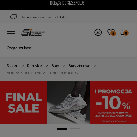
DOŁĄCZ DO SIZEERCLUB
Darmowa dostawa od 350 zł
0
0
Sizeer
>
Damskie
>
Buty
>
Buty zimowe
>
ADIDAS SUPERSTAR MILLENCON BOOT W