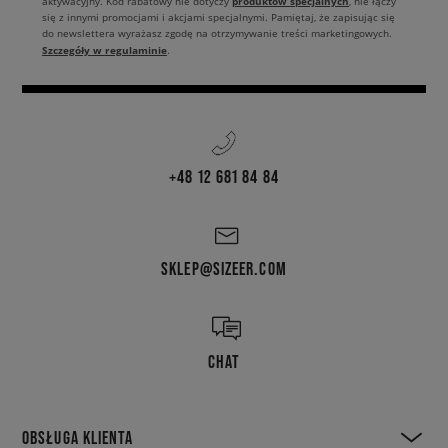
produktów specjalnych
aktywacyjny. Kod rabatowy nie dotyczy
, nie łączy
się z innymi promocjami i akcjami specjalnymi. Pamiętaj, że zapisując się
do newslettera wyrażasz zgodę na otrzymywanie treści marketingowych.
Szczegóły w regulaminie
.
+48 12 681 84 84
SKLEP@SIZEER.COM
CHAT
OBSŁUGA KLIENTA