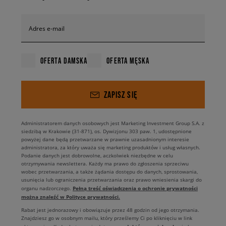
Adres e-mail
OFERTA DAMSKA
OFERTA MĘSKA
ZAPISZ SIĘ
Administratorem danych osobowych jest Marketing Investment Group S.A. z
siedzibą w Krakowie (31-871), os. Dywizjonu 303 paw. 1, udostępnione
powyżej dane będą przetwarzane w prawnie uzasadnionym interesie
administratora, za który uważa się marketing produktów i usług własnych.
Podanie danych jest dobrowolne, aczkolwiek niezbędne w celu
otrzymywania newslettera. Każdy ma prawo do zgłoszenia sprzeciwu
wobec przetwarzania, a także żądania dostępu do danych, sprostowania,
usunięcia lub ograniczenia przetwarzania oraz prawo wniesienia skargi do
Pełną treść oświadczenia o ochronie prywatności
organu nadzorczego.
można znaleźć w Polityce prywatności.
Rabat jest jednorazowy i obowiązuje przez 48 godzin od jego otrzymania.
Znajdziesz go w osobnym mailu, który prześlemy Ci po kliknięciu w link