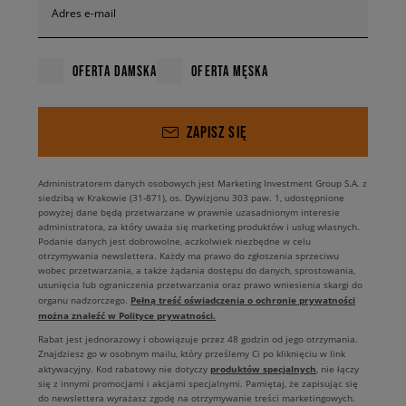
Adres e-mail
OFERTA DAMSKA
OFERTA MĘSKA
ZAPISZ SIĘ
Administratorem danych osobowych jest Marketing Investment Group S.A. z
siedzibą w Krakowie (31-871), os. Dywizjonu 303 paw. 1, udostępnione
powyżej dane będą przetwarzane w prawnie uzasadnionym interesie
administratora, za który uważa się marketing produktów i usług własnych.
Podanie danych jest dobrowolne, aczkolwiek niezbędne w celu
otrzymywania newslettera. Każdy ma prawo do zgłoszenia sprzeciwu
wobec przetwarzania, a także żądania dostępu do danych, sprostowania,
usunięcia lub ograniczenia przetwarzania oraz prawo wniesienia skargi do
Pełną treść oświadczenia o ochronie prywatności
organu nadzorczego.
można znaleźć w Polityce prywatności.
Rabat jest jednorazowy i obowiązuje przez 48 godzin od jego otrzymania.
Znajdziesz go w osobnym mailu, który prześlemy Ci po kliknięciu w link
produktów specjalnych
aktywacyjny. Kod rabatowy nie dotyczy
, nie łączy
się z innymi promocjami i akcjami specjalnymi. Pamiętaj, że zapisując się
do newslettera wyrażasz zgodę na otrzymywanie treści marketingowych.