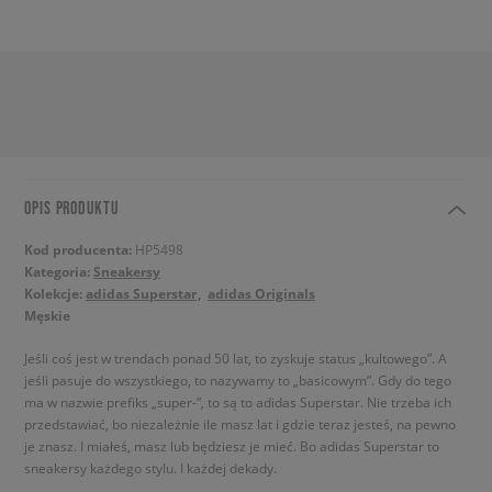
OPIS PRODUKTU
Kod producenta:
HP5498
Kategoria:
Sneakersy
Kolekcje:
adidas Superstar
adidas Originals
Męskie
Jeśli coś jest w trendach ponad 50 lat, to zyskuje status „kultowego”. A
jeśli pasuje do wszystkiego, to nazywamy to „basicowym”. Gdy do tego
ma w nazwie prefiks „super-”, to są to adidas Superstar. Nie trzeba ich
przedstawiać, bo niezależnie ile masz lat i gdzie teraz jesteś, na pewno
je znasz. I miałeś, masz lub będziesz je mieć. Bo adidas Superstar to
sneakersy każdego stylu. I każdej dekady.