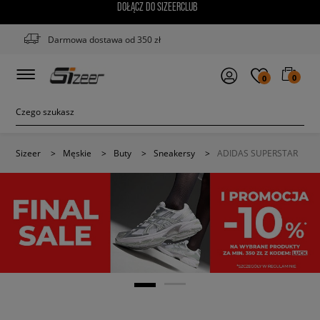
DOŁĄCZ DO SIZEERCLUB
Darmowa dostawa od 350 zł
0
0
Sizeer
>
Męskie
>
Buty
>
Sneakersy
>
ADIDAS SUPERSTAR