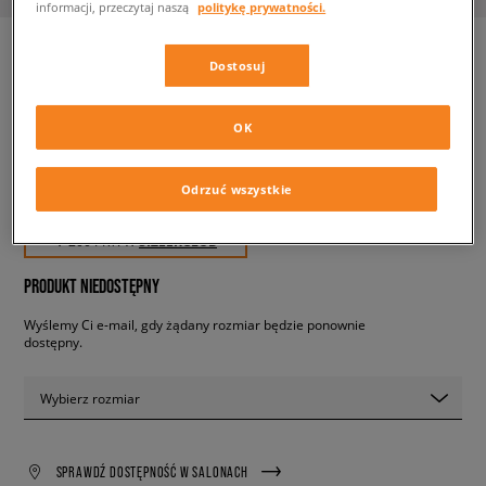
informacji, przeczytaj naszą
politykę prywatności.
Dostosuj
ADIDAS SUPERSTAR
męskie, sneakersy
OK
199,99 zł
Odrzuć wszystkie
z VAT
✛ 200 PKT. W
SIZEERCLUB
PRODUKT NIEDOSTĘPNY
Wyślemy Ci e-mail, gdy żądany rozmiar będzie ponownie
dostępny.
Wybierz rozmiar
SPRAWDŹ DOSTĘPNOŚĆ W SALONACH