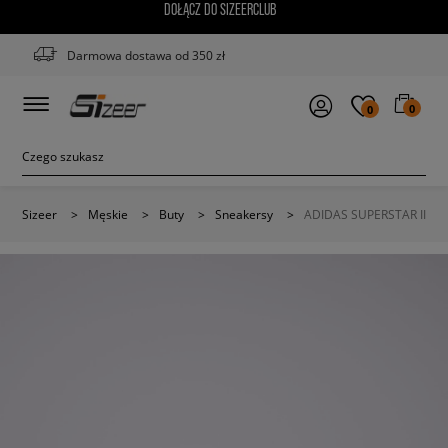
DOŁĄCZ DO SIZEERCLUB
Darmowa dostawa od 350 zł
0
0
Sizeer
>
Męskie
>
Buty
>
Sneakersy
>
ADIDAS SUPERSTAR II