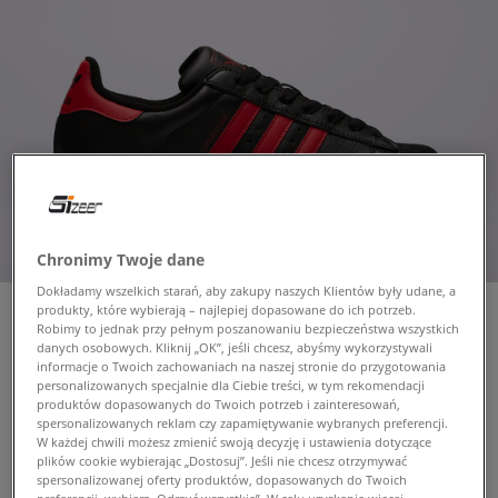
Chronimy Twoje dane
Dokładamy wszelkich starań, aby zakupy naszych Klientów były udane, a
produkty, które wybierają – najlepiej dopasowane do ich potrzeb.
Robimy to jednak przy pełnym poszanowaniu bezpieczeństwa wszystkich
danych osobowych. Kliknij „OK”, jeśli chcesz, abyśmy wykorzystywali
ADIDAS SUPERSTAR II
informacje o Twoich zachowaniach na naszej stronie do przygotowania
personalizowanych specjalnie dla Ciebie treści, w tym rekomendacji
męskie, sneakersy
produktów dopasowanych do Twoich potrzeb i zainteresowań,
spersonalizowanych reklam czy zapamiętywanie wybranych preferencji.
W każdej chwili możesz zmienić swoją decyzję i ustawienia dotyczące
369,99 zł
plików cookie wybierając „Dostosuj”. Jeśli nie chcesz otrzymywać
z VAT
spersonalizowanej oferty produktów, dopasowanych do Twoich
409,99 zł
-10%
(najniższa cena z 30 dni przed obniżką)