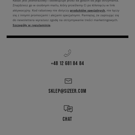
Rabat jest jednorazowy i obowiązuje przez 48 godzin od jego otrzymania.
Znajdziesz go w osobnym mailu, który prześlemy Ci po kliknięciu w link
produktów specjalnych
aktywacyjny. Kod rabatowy nie dotyczy
, nie łączy
się z innymi promocjami i akcjami specjalnymi. Pamiętaj, że zapisując się
do newslettera wyrażasz zgodę na otrzymywanie treści marketingowych.
Szczegóły w regulaminie
.
+48 12 681 84 84
SKLEP@SIZEER.COM
CHAT