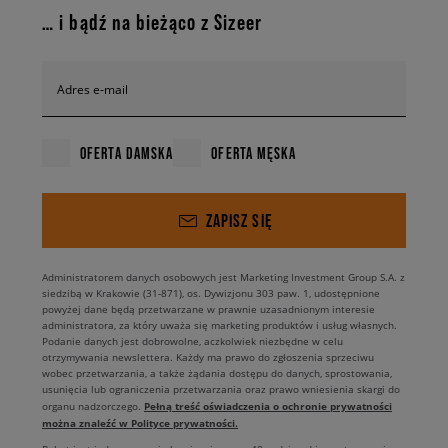
… i bądź na bieżąco z Sizeer
Adres e-mail
OFERTA DAMSKA
OFERTA MĘSKA
ZAPISZ SIĘ
Administratorem danych osobowych jest Marketing Investment Group S.A. z
siedzibą w Krakowie (31-871), os. Dywizjonu 303 paw. 1, udostępnione
powyżej dane będą przetwarzane w prawnie uzasadnionym interesie
administratora, za który uważa się marketing produktów i usług własnych.
Podanie danych jest dobrowolne, aczkolwiek niezbędne w celu
otrzymywania newslettera. Każdy ma prawo do zgłoszenia sprzeciwu
wobec przetwarzania, a także żądania dostępu do danych, sprostowania,
usunięcia lub ograniczenia przetwarzania oraz prawo wniesienia skargi do
Pełną treść oświadczenia o ochronie prywatności
organu nadzorczego.
można znaleźć w Polityce prywatności.