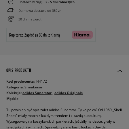
Dostawa w ciągu
2 - 5 dni roboczych
Darmowa dostawa od 350 zł
30 dni na zwrot
Kup teraz.
Zapłać za 30 dni z Klarną
OPIS PRODUKTU
Kod producenta:
IH4172
Kategoria:
Sneakersy
Kolekcje:
adidas Superstar
adidas Originals
Męskie
Tu powinien być opis zalet adidas Superstar. Tylko po co? Od 1969 „Shell
Shoes” miały match z każdym trendem i z każdą subkulturą.
Występowały na koszykarskich parkietach, jeździły na desce, grały w
teledyskach i w filmach. Sprawdziły się w basic lookach Davida