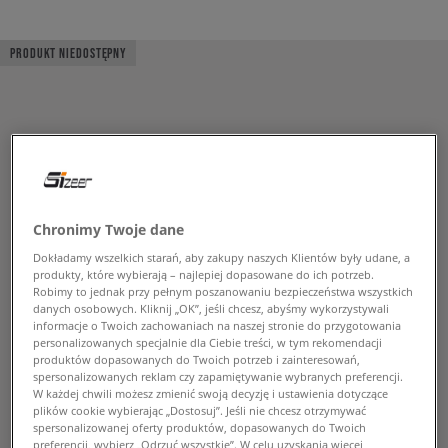
PRODUKT NIEDOSTĘPNY
Chronimy Twoje dane
Dokładamy wszelkich starań, aby zakupy naszych Klientów były udane, a
produkty, które wybierają – najlepiej dopasowane do ich potrzeb.
Robimy to jednak przy pełnym poszanowaniu bezpieczeństwa wszystkich
danych osobowych. Kliknij „OK”, jeśli chcesz, abyśmy wykorzystywali
informacje o Twoich zachowaniach na naszej stronie do przygotowania
personalizowanych specjalnie dla Ciebie treści, w tym rekomendacji
produktów dopasowanych do Twoich potrzeb i zainteresowań,
spersonalizowanych reklam czy zapamiętywanie wybranych preferencji.
W każdej chwili możesz zmienić swoją decyzję i ustawienia dotyczące
plików cookie wybierając „Dostosuj”. Jeśli nie chcesz otrzymywać
spersonalizowanej oferty produktów, dopasowanych do Twoich
preferencji, wybierz „Odrzuć wszystkie”. W celu uzyskania więcej