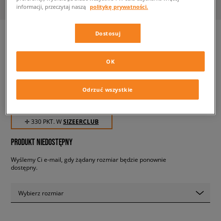
informacji, przeczytaj naszą
politykę prywatności.
Dostosuj
ADIDAS SUPERSTAR BOOT
OK
męskie, sneakersy
Odrzuć wszystkie
329,99 zł
z VAT
✛ 330 PKT. W
SIZEERCLUB
PRODUKT NIEDOSTĘPNY
Wyślemy Ci e-mail, gdy żądany rozmiar będzie ponownie
dostępny.
Wybierz rozmiar