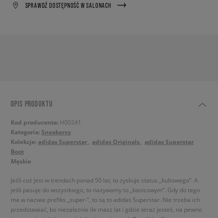
SPRAWDŹ DOSTĘPNOŚĆ W SALONACH
OPIS PRODUKTU
Kod producenta:
H00241
Kategoria:
Sneakersy
Kolekcje:
adidas Superstar
adidas Originals
adidas Superstar
Boot
Męskie
Jeśli coś jest w trendach ponad 50 lat, to zyskuje status „kultowego”. A
jeśli pasuje do wszystkiego, to nazywamy to „basicowym”. Gdy do tego
ma w nazwie prefiks „super-”, to są to adidas Superstar. Nie trzeba ich
przedstawiać, bo niezależnie ile masz lat i gdzie teraz jesteś, na pewno