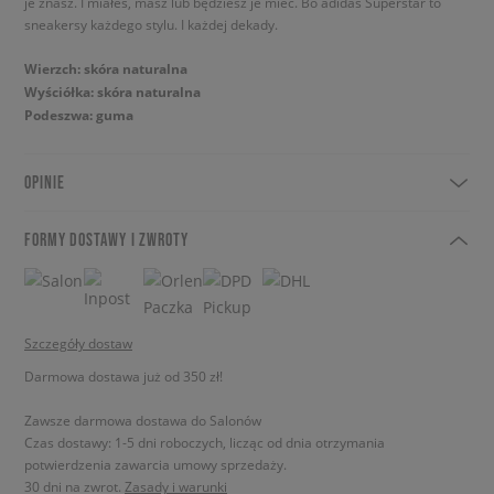
je znasz. I miałeś, masz lub będziesz je mieć. Bo adidas Superstar to
sneakersy każdego stylu. I każdej dekady.
Wierzch: skóra naturalna
Wyściółka: skóra naturalna
Podeszwa: guma
OPINIE
FORMY DOSTAWY I ZWROTY
Szczegóły dostaw
Darmowa dostawa już od 350 zł!
Zawsze darmowa dostawa do Salonów
Czas dostawy: 1-5 dni roboczych, licząc od dnia otrzymania
potwierdzenia zawarcia umowy sprzedaży.
30 dni na zwrot.
Zasady i warunki