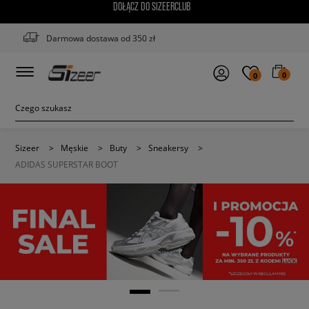
DOŁĄCZ DO SIZEERCLUB
Darmowa dostawa od 350 zł
0
0
Sizeer
>
Męskie
>
Buty
>
Sneakersy
>
ADIDAS SUPERSTAR BOOT