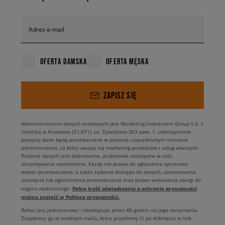
Adres e-mail
OFERTA DAMSKA
OFERTA MĘSKA
ZAPISZ SIĘ
Administratorem danych osobowych jest Marketing Investment Group S.A. z
siedzibą w Krakowie (31-871), os. Dywizjonu 303 paw. 1, udostępnione
powyżej dane będą przetwarzane w prawnie uzasadnionym interesie
administratora, za który uważa się marketing produktów i usług własnych.
Podanie danych jest dobrowolne, aczkolwiek niezbędne w celu
otrzymywania newslettera. Każdy ma prawo do zgłoszenia sprzeciwu
wobec przetwarzania, a także żądania dostępu do danych, sprostowania,
usunięcia lub ograniczenia przetwarzania oraz prawo wniesienia skargi do
Pełną treść oświadczenia o ochronie prywatności
organu nadzorczego.
można znaleźć w Polityce prywatności.
Rabat jest jednorazowy i obowiązuje przez 48 godzin od jego otrzymania.
Znajdziesz go w osobnym mailu, który prześlemy Ci po kliknięciu w link