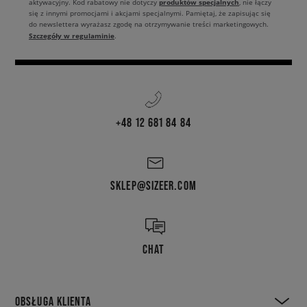
produktów specjalnych
aktywacyjny. Kod rabatowy nie dotyczy
, nie łączy
się z innymi promocjami i akcjami specjalnymi. Pamiętaj, że zapisując się
do newslettera wyrażasz zgodę na otrzymywanie treści marketingowych.
Szczegóły w regulaminie
.
+48 12 681 84 84
SKLEP@SIZEER.COM
CHAT
OBSŁUGA KLIENTA