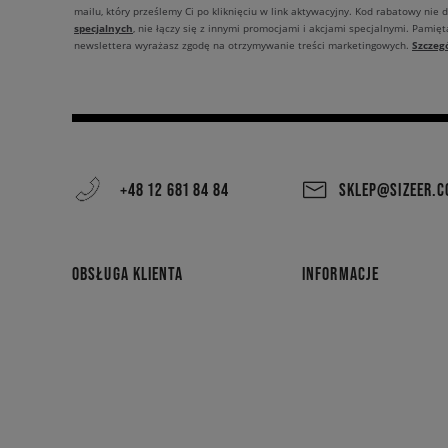
mailu, który prześlemy Ci po kliknięciu w link aktywacyjny. Kod rabatowy nie 
specjalnych
, nie łączy się z innymi promocjami i akcjami specjalnymi. Pamięta
Szczeg
newslettera wyrażasz zgodę na otrzymywanie treści marketingowych.
+48 12 681 84 84
SKLEP@SIZEER.
OBSŁUGA KLIENTA
INFORMACJE