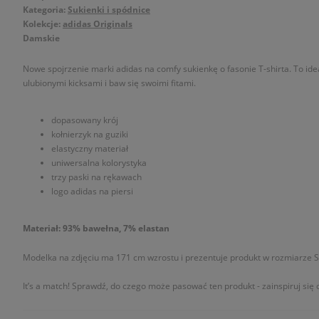
Kategoria:
Sukienki i spódnice
Kolekcje:
adidas Originals
Damskie
Nowe spojrzenie marki adidas na comfy sukienkę o fasonie T-shirta. To id
ulubionymi kicksami i baw się swoimi fitami.
dopasowany krój
kołnierzyk na guziki
elastyczny materiał
uniwersalna kolorystyka
trzy paski na rękawach
logo adidas na piersi
Materiał: 93% bawełna, 7% elastan
Modelka na zdjęciu ma 171 cm wzrostu i prezentuje produkt w rozmiarze S
It’s a match! Sprawdź, do czego może pasować ten produkt - zainspiruj się o