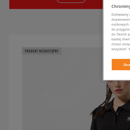
Chronimy
Dokładamy ws
dopasowane 
osobowych. K
do przygoto
do Twoich p
każdej chwil
chcesz otrz
wszystkie”. 
PRODUKT NIEDOSTĘPNY
Dos