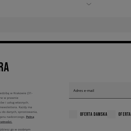
RA
Adres e-mail
edzibą w Krakowie (31-
ane w prawnie
ów i usług własnych.
 newslettera. Każdy ma
u do danych, sprostowania,
OFERTA DAMSKA
OFERTA
Pełną
rganu nadzorczego.
atności.
ajdziesz go w osobnym