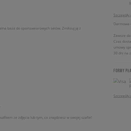
Szczegóły
Darmowa do
ealna baza do sportswearowych setów. Zmiksuj ją z
Zawsze da
Czas dosta
umowy spr
30 dni na 
FORMY PŁ
Szczegóły 
.
utfitem ze zdjęcia lub tym, co znajdziesz w swojej szafie!