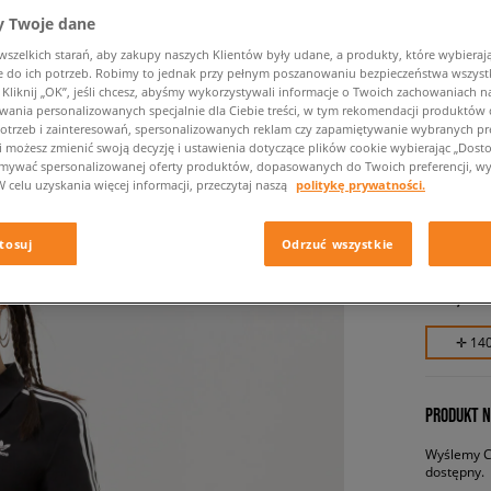
 Twoje dane
zelkich starań, aby zakupy naszych Klientów były udane, a produkty, które wybierają 
do ich potrzeb. Robimy to jednak przy pełnym poszanowaniu bezpieczeństwa wszyst
liknij „OK”, jeśli chcesz, abyśmy wykorzystywali informacje o Twoich zachowaniach na
wania personalizowanych specjalnie dla Ciebie treści, w tym rekomendacji produktó
otrzeb i zainteresowań, spersonalizowanych reklam czy zapamiętywanie wybranych pre
i możesz zmienić swoją decyzję i ustawienia dotyczące plików cookie wybierając „Dostosu
ymywać spersonalizowanej oferty produktów, dopasowanych do Twoich preferencji, wy
W celu uzyskania więcej informacji, przeczytaj naszą
politykę prywatności.
ADIDAS
damskie, s
tosuj
Odrzuć wszystkie
139,99 
✛ 14
PRODUKT N
Wyślemy Ci
dostępny.