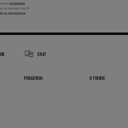
produktów
dotyczy
j, że zapisując się do
óły w regulaminie
.
COM
CHAT
PORADNIKI
O FIRMIE