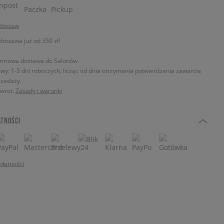
 dostaw
stawa już od 350 zł!
rmowa dostawa do Salonów
wy: 1-5 dni roboczych, licząc od dnia otrzymania potwierdzenia zawarcia
zedaży.
zwrot.
Zasady i warunki
ATNOŚCI
płatności