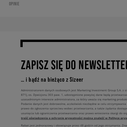
OPINIE
ZAPISZ SIĘ DO NEWSLETTE
… i bądź na bieżąco z Sizeer
Administratorem danych osobowych jest Marketing Investment Group S.A. z si
871), os. Dywizjonu 303 paw. 1, udostępnione powyżej dane będą przetwarz
uzasadnionym interesie administratora, za który uważa się marketing produkt
Podanie danych jest dobrowolne, aczkolwiek niezbędne w celu otrzymywania
prawo do zgłoszenia sprzeciwu wobec przetwarzania, a także żądania dostęp
usunięcia lub ograniczenia przetwarzania oraz prawo wniesienia skargi do o
treść oświadczenia o ochronie prywatności można znaleźć w Polityce pryw
Rabat jest jednorazowy i obowiązuje przez 48 godzin od jego otrzymania. Zn