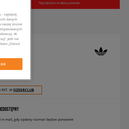
– najlepiej
kich danych
 naszej stronie
w dopasowanych
ferencji. W
j”. Jeśli nie
bierz „Odrzuć
 SUKIENKA TEE
ukienki i spódnice
OK
zł
z VAT
0 PKT. W
SIZEERCLUB
IEDOSTĘPNY
 e-mail, gdy żądany rozmiar będzie ponownie