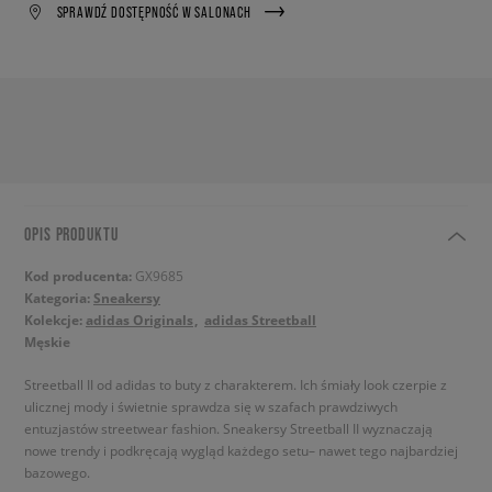
SPRAWDŹ DOSTĘPNOŚĆ W SALONACH
OPIS PRODUKTU
Kod producenta:
GX9685
Kategoria:
Sneakersy
Kolekcje:
adidas Originals
adidas Streetball
Męskie
Streetball II od adidas to buty z charakterem. Ich śmiały look czerpie z
ulicznej mody i świetnie sprawdza się w szafach prawdziwych
entuzjastów streetwear fashion. Sneakersy Streetball II wyznaczają
nowe trendy i podkręcają wygląd każdego setu– nawet tego najbardziej
bazowego.