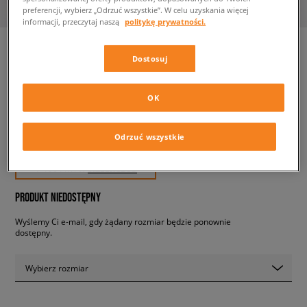
preferencji, wybierz „Odrzuć wszystkie”. W celu uzyskania więcej
informacji, przeczytaj naszą
politykę prywatności.
Dostosuj
ADIDAS STREETBALL II
męskie, sneakersy
OK
189,99 zł
Odrzuć wszystkie
z VAT
✛ 190 PKT. W
SIZEERCLUB
PRODUKT NIEDOSTĘPNY
Wyślemy Ci e-mail, gdy żądany rozmiar będzie ponownie
dostępny.
Wybierz rozmiar