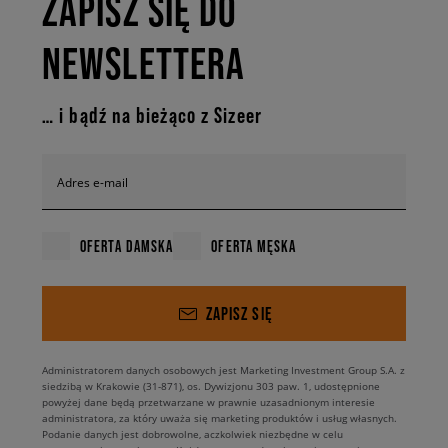
ZAPISZ SIĘ DO
NEWSLETTERA
… i bądź na bieżąco z Sizeer
Adres e-mail
OFERTA DAMSKA
OFERTA MĘSKA
ZAPISZ SIĘ
Administratorem danych osobowych jest Marketing Investment Group S.A. z
siedzibą w Krakowie (31-871), os. Dywizjonu 303 paw. 1, udostępnione
powyżej dane będą przetwarzane w prawnie uzasadnionym interesie
administratora, za który uważa się marketing produktów i usług własnych.
Podanie danych jest dobrowolne, aczkolwiek niezbędne w celu