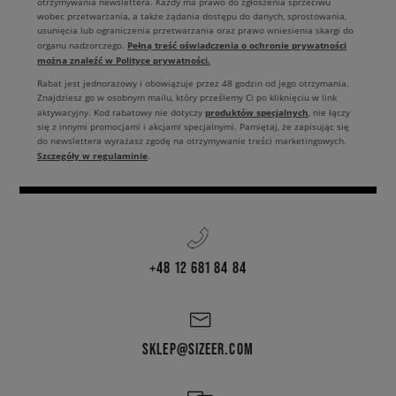
otrzymywania newslettera. Każdy ma prawo do zgłoszenia sprzeciwu
wobec przetwarzania, a także żądania dostępu do danych, sprostowania,
usunięcia lub ograniczenia przetwarzania oraz prawo wniesienia skargi do
Pełną treść oświadczenia o ochronie prywatności
organu nadzorczego.
można znaleźć w Polityce prywatności.
Rabat jest jednorazowy i obowiązuje przez 48 godzin od jego otrzymania.
Znajdziesz go w osobnym mailu, który prześlemy Ci po kliknięciu w link
produktów specjalnych
aktywacyjny. Kod rabatowy nie dotyczy
, nie łączy
się z innymi promocjami i akcjami specjalnymi. Pamiętaj, że zapisując się
do newslettera wyrażasz zgodę na otrzymywanie treści marketingowych.
Szczegóły w regulaminie
.
+48 12 681 84 84
SKLEP@SIZEER.COM