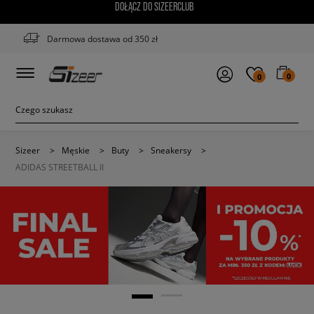
DOŁĄCZ DO SIZEERCLUB
Darmowa dostawa od 350 zł
0
0
Sizeer
>
Męskie
>
Buty
>
Sneakersy
>
ADIDAS STREETBALL II