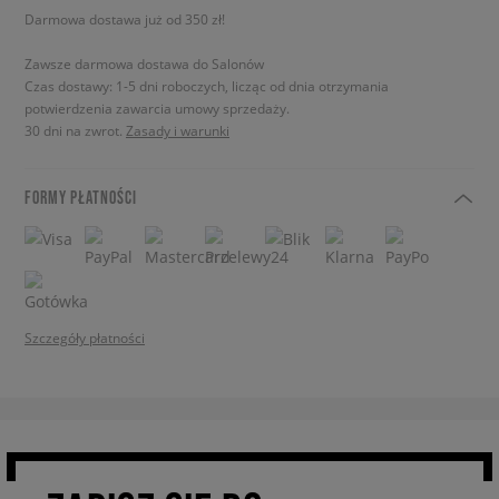
Darmowa dostawa już od 350 zł!
Zawsze darmowa dostawa do Salonów
Czas dostawy: 1-5 dni roboczych, licząc od dnia otrzymania
potwierdzenia zawarcia umowy sprzedaży.
30 dni na zwrot.
Zasady i warunki
FORMY PŁATNOŚCI
Szczegóły płatności