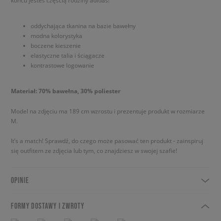
końcu jesteś częścią rodziny adidas!
oddychająca tkanina na bazie bawełny
modna kolorystyka
boczene kieszenie
elastyczne talia i ściągacze
kontrastowe logowanie
Materiał: 70% bawełna, 30% poliester
Model na zdjęciu ma 189 cm wzrostu i prezentuje produkt w rozmiarze
M.
It’s a match! Sprawdź, do czego może pasować ten produkt - zainspiruj
się outfitem ze zdjęcia lub tym, co znajdziesz w swojej szafie!
OPINIE
FORMY DOSTAWY I ZWROTY