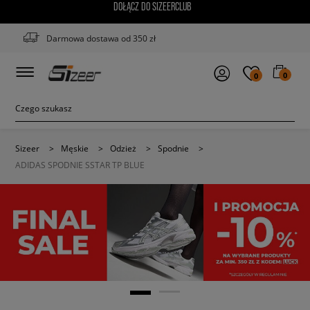
DOŁĄCZ DO SIZEERCLUB
Darmowa dostawa od 350 zł
0
0
Sizeer
>
Męskie
>
Odzież
>
Spodnie
>
ADIDAS SPODNIE SSTAR TP BLUE