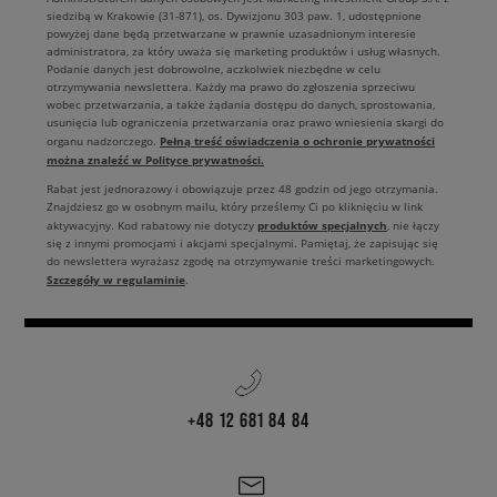
siedzibą w Krakowie (31-871), os. Dywizjonu 303 paw. 1, udostępnione
powyżej dane będą przetwarzane w prawnie uzasadnionym interesie
administratora, za który uważa się marketing produktów i usług własnych.
Podanie danych jest dobrowolne, aczkolwiek niezbędne w celu
otrzymywania newslettera. Każdy ma prawo do zgłoszenia sprzeciwu
wobec przetwarzania, a także żądania dostępu do danych, sprostowania,
usunięcia lub ograniczenia przetwarzania oraz prawo wniesienia skargi do
Pełną treść oświadczenia o ochronie prywatności
organu nadzorczego.
można znaleźć w Polityce prywatności.
Rabat jest jednorazowy i obowiązuje przez 48 godzin od jego otrzymania.
Znajdziesz go w osobnym mailu, który prześlemy Ci po kliknięciu w link
produktów specjalnych
aktywacyjny. Kod rabatowy nie dotyczy
, nie łączy
się z innymi promocjami i akcjami specjalnymi. Pamiętaj, że zapisując się
do newslettera wyrażasz zgodę na otrzymywanie treści marketingowych.
Szczegóły w regulaminie
.
+48 12 681 84 84