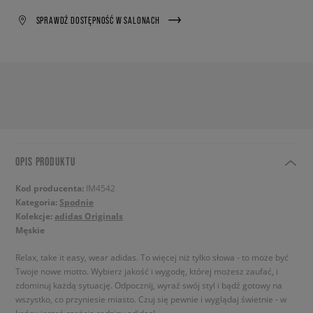
SPRAWDŹ DOSTĘPNOŚĆ W SALONACH
OPIS PRODUKTU
Kod producenta:
IM4542
Kategoria:
Spodnie
Kolekcje:
adidas Originals
Męskie
Relax, take it easy, wear adidas. To więcej niż tylko słowa - to może być
Twoje nowe motto. Wybierz jakość i wygodę, której możesz zaufać, i
zdominuj każdą sytuację. Odpocznij, wyraź swój styl i bądź gotowy na
wszystko, co przyniesie miasto. Czuj się pewnie i wyglądaj świetnie - w