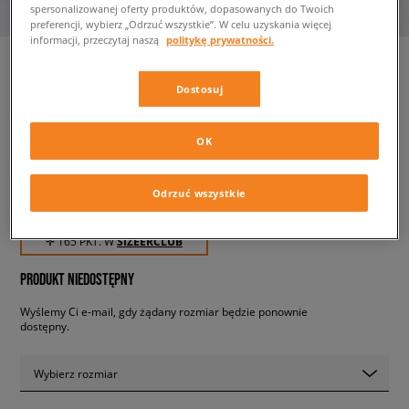
spersonalizowanej oferty produktów, dopasowanych do Twoich
preferencji, wybierz „Odrzuć wszystkie”. W celu uzyskania więcej
informacji, przeczytaj naszą
politykę prywatności.
Dostosuj
ADIDAS SPODNIE SSTAR TP
BLUE
OK
męskie, spodnie
Odrzuć wszystkie
164,99 zł
z VAT
✛ 165 PKT. W
SIZEERCLUB
PRODUKT NIEDOSTĘPNY
Wyślemy Ci e-mail, gdy żądany rozmiar będzie ponownie
dostępny.
Wybierz rozmiar