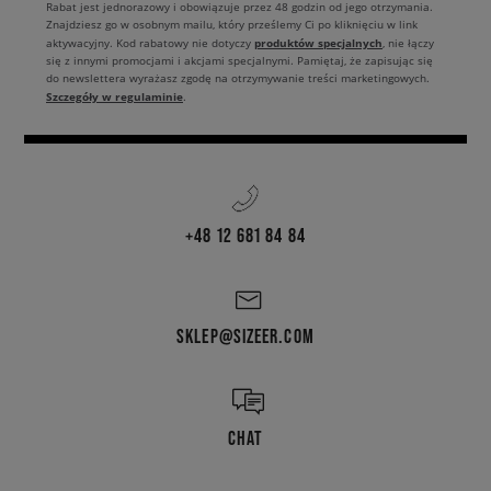
Rabat jest jednorazowy i obowiązuje przez 48 godzin od jego otrzymania.
Znajdziesz go w osobnym mailu, który prześlemy Ci po kliknięciu w link
produktów specjalnych
aktywacyjny. Kod rabatowy nie dotyczy
, nie łączy
się z innymi promocjami i akcjami specjalnymi. Pamiętaj, że zapisując się
do newslettera wyrażasz zgodę na otrzymywanie treści marketingowych.
Szczegóły w regulaminie
.
+48 12 681 84 84
SKLEP@SIZEER.COM
CHAT