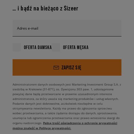
… i bądź na bieżąco z Sizeer
Adres e-mail
OFERTA DAMSKA
OFERTA MĘSKA
ZAPISZ SIĘ
Administratorem danych osobowych jest Marketing Investment Group S.A. z
siedzibą w Krakowie (31-871), os. Dywizjonu 303 paw. 1, udostępnione
powyżej dane będą przetwarzane w prawnie uzasadnionym interesie
administratora, za który uważa się marketing produktów i usług własnych.
Podanie danych jest dobrowolne, aczkolwiek niezbędne w celu
otrzymywania newslettera. Każdy ma prawo do zgłoszenia sprzeciwu
wobec przetwarzania, a także żądania dostępu do danych, sprostowania,
usunięcia lub ograniczenia przetwarzania oraz prawo wniesienia skargi do
Pełną treść oświadczenia o ochronie prywatności
organu nadzorczego.
można znaleźć w Polityce prywatności.