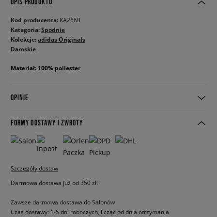
OPIS PRODUKTU
Kod producenta:
KA2668
Kategoria:
Spodnie
Kolekcje:
adidas Originals
Damskie
Materiał: 100% poliester
OPINIE
FORMY DOSTAWY I ZWROTY
Szczegóły dostaw
Darmowa dostawa już od 350 zł!
Zawsze darmowa dostawa do Salonów
Czas dostawy: 1-5 dni roboczych, licząc od dnia otrzymania