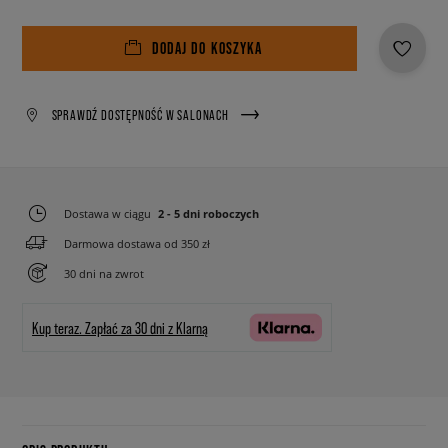
DODAJ DO KOSZYKA
SPRAWDŹ DOSTĘPNOŚĆ W SALONACH
Dostawa w ciągu
2 - 5 dni roboczych
Darmowa dostawa od 350 zł
30 dni na zwrot
Kup teraz.
Zapłać za 30 dni z Klarną