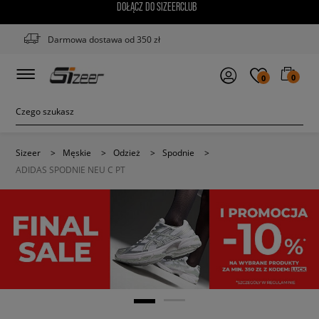
DOŁĄCZ DO SIZEERCLUB
Darmowa dostawa od 350 zł
0
0
Sizeer
>
Męskie
>
Odzież
>
Spodnie
>
ADIDAS SPODNIE NEU C PT