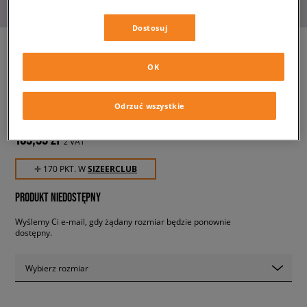
Dostosuj
OK
ADIDAS SPODNIE NEU C PT
męskie, spodnie
Odrzuć wszystkie
169,99 zł
z VAT
✛ 170 PKT. W
SIZEERCLUB
PRODUKT NIEDOSTĘPNY
Wyślemy Ci e-mail, gdy żądany rozmiar będzie ponownie
dostępny.
Wybierz rozmiar