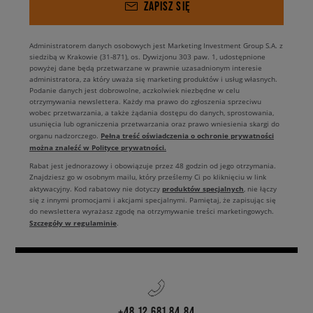
ZAPISZ SIĘ
Administratorem danych osobowych jest Marketing Investment Group S.A. z
siedzibą w Krakowie (31-871), os. Dywizjonu 303 paw. 1, udostępnione
powyżej dane będą przetwarzane w prawnie uzasadnionym interesie
administratora, za który uważa się marketing produktów i usług własnych.
Podanie danych jest dobrowolne, aczkolwiek niezbędne w celu
otrzymywania newslettera. Każdy ma prawo do zgłoszenia sprzeciwu
wobec przetwarzania, a także żądania dostępu do danych, sprostowania,
usunięcia lub ograniczenia przetwarzania oraz prawo wniesienia skargi do
Pełną treść oświadczenia o ochronie prywatności
organu nadzorczego.
można znaleźć w Polityce prywatności.
Rabat jest jednorazowy i obowiązuje przez 48 godzin od jego otrzymania.
Znajdziesz go w osobnym mailu, który prześlemy Ci po kliknięciu w link
produktów specjalnych
aktywacyjny. Kod rabatowy nie dotyczy
, nie łączy
się z innymi promocjami i akcjami specjalnymi. Pamiętaj, że zapisując się
do newslettera wyrażasz zgodę na otrzymywanie treści marketingowych.
Szczegóły w regulaminie
.
+48 12 681 84 84