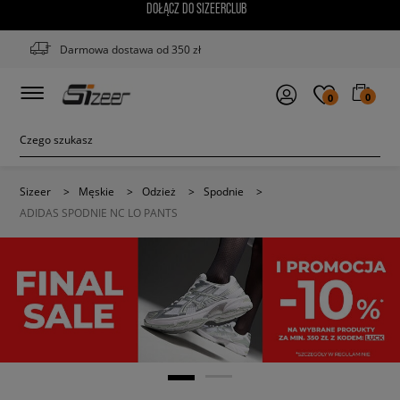
DOŁĄCZ DO SIZEERCLUB
Darmowa dostawa od 350 zł
0
0
Sizeer
>
Męskie
>
Odzież
>
Spodnie
>
ADIDAS SPODNIE NC LO PANTS