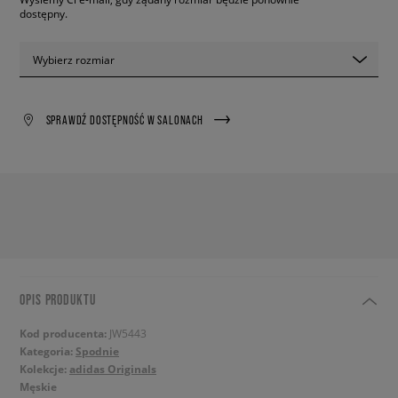
dostępny.
Wybierz rozmiar
SPRAWDŹ DOSTĘPNOŚĆ W SALONACH
OPIS PRODUKTU
Kod producenta:
JW5443
Kategoria:
Spodnie
Kolekcje:
adidas Originals
Męskie