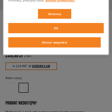
informacji, przeczytaj naszą
politykę prywatności.
Dostosuj
OK
ADIDAS SPODNIE NC LO
PANTS
męskie, spodnie
Odrzuć wszystkie
209,99 zł
z VAT
✛ 210 PKT. W
SIZEERCLUB
Kolor:
szary
PRODUKT NIEDOSTĘPNY
Wyślemy Ci e-mail, gdy żądany rozmiar będzie ponownie