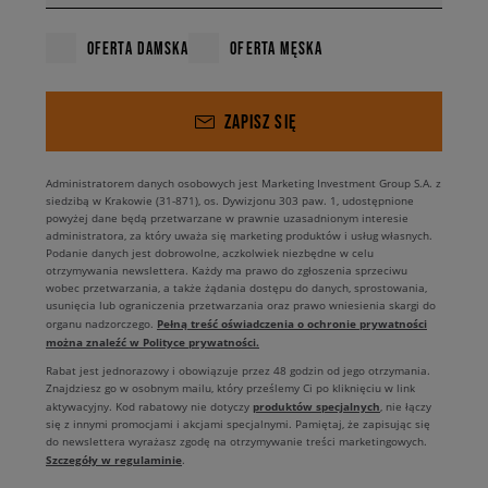
OFERTA DAMSKA
OFERTA MĘSKA
ZAPISZ SIĘ
Administratorem danych osobowych jest Marketing Investment Group S.A. z
siedzibą w Krakowie (31-871), os. Dywizjonu 303 paw. 1, udostępnione
powyżej dane będą przetwarzane w prawnie uzasadnionym interesie
administratora, za który uważa się marketing produktów i usług własnych.
Podanie danych jest dobrowolne, aczkolwiek niezbędne w celu
otrzymywania newslettera. Każdy ma prawo do zgłoszenia sprzeciwu
wobec przetwarzania, a także żądania dostępu do danych, sprostowania,
usunięcia lub ograniczenia przetwarzania oraz prawo wniesienia skargi do
Pełną treść oświadczenia o ochronie prywatności
organu nadzorczego.
można znaleźć w Polityce prywatności.
Rabat jest jednorazowy i obowiązuje przez 48 godzin od jego otrzymania.
Znajdziesz go w osobnym mailu, który prześlemy Ci po kliknięciu w link
produktów specjalnych
aktywacyjny. Kod rabatowy nie dotyczy
, nie łączy
się z innymi promocjami i akcjami specjalnymi. Pamiętaj, że zapisując się
do newslettera wyrażasz zgodę na otrzymywanie treści marketingowych.
Szczegóły w regulaminie
.