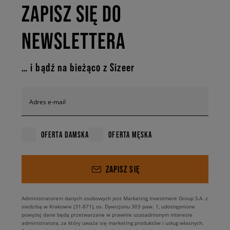
ZAPISZ SIĘ DO
NEWSLETTERA
… i bądź na bieżąco z Sizeer
Adres e-mail
OFERTA DAMSKA
OFERTA MĘSKA
ZAPISZ SIĘ
Administratorem danych osobowych jest Marketing Investment Group S.A. z
siedzibą w Krakowie (31-871), os. Dywizjonu 303 paw. 1, udostępnione
powyżej dane będą przetwarzane w prawnie uzasadnionym interesie
administratora, za który uważa się marketing produktów i usług własnych.