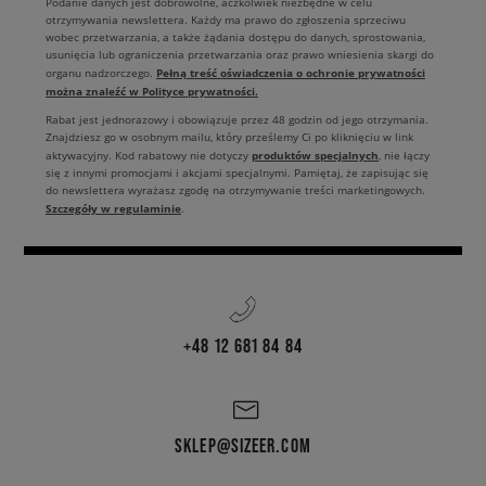
Podanie danych jest dobrowolne, aczkolwiek niezbędne w celu
otrzymywania newslettera. Każdy ma prawo do zgłoszenia sprzeciwu
wobec przetwarzania, a także żądania dostępu do danych, sprostowania,
usunięcia lub ograniczenia przetwarzania oraz prawo wniesienia skargi do
Pełną treść oświadczenia o ochronie prywatności
organu nadzorczego.
można znaleźć w Polityce prywatności.
Rabat jest jednorazowy i obowiązuje przez 48 godzin od jego otrzymania.
Znajdziesz go w osobnym mailu, który prześlemy Ci po kliknięciu w link
produktów specjalnych
aktywacyjny. Kod rabatowy nie dotyczy
, nie łączy
się z innymi promocjami i akcjami specjalnymi. Pamiętaj, że zapisując się
do newslettera wyrażasz zgodę na otrzymywanie treści marketingowych.
Szczegóły w regulaminie
.
+48 12 681 84 84
SKLEP@SIZEER.COM