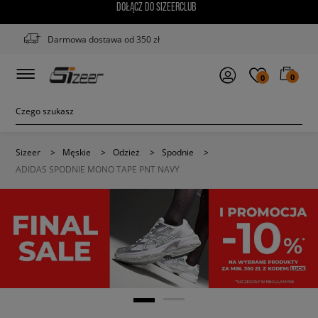
DOŁĄCZ DO SIZEERCLUB
Darmowa dostawa od 350 zł
0
0
Sizeer
>
Męskie
>
Odzież
>
Spodnie
>
ADIDAS SPODNIE MONO TAPE PNT NAVY