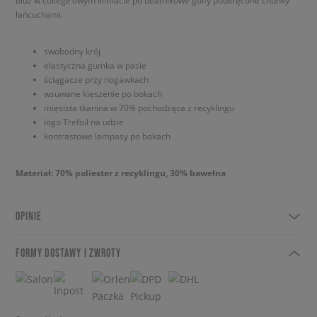
bluz w college’owym klimacie po beatnikowe golfy podkręcone chunky
łańcuchami.
swobodny krój
elastyczna gumka w pasie
ściągacze przy nogawkach
wsuwane kieszenie po bokach
mięsista tkanina w 70% pochodząca z recyklingu
logo Trefoil na udzie
kontrastowe lampasy po bokach
Materiał: 70% poliester z recyklingu, 30% bawełna
OPINIE
FORMY DOSTAWY I ZWROTY