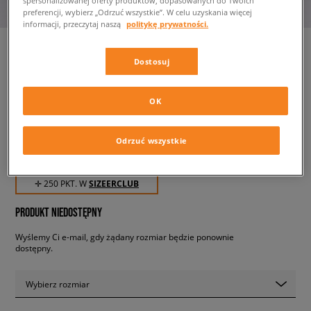
spersonalizowanej oferty produktów, dopasowanych do Twoich
preferencji, wybierz „Odrzuć wszystkie”. W celu uzyskania więcej
informacji, przeczytaj naszą
politykę prywatności.
Dostosuj
ADIDAS SPODNIE MONO
TAPE PNT NAVY
OK
męskie, spodnie
Odrzuć wszystkie
249,99 zł
z VAT
✛ 250 PKT. W
SIZEERCLUB
PRODUKT NIEDOSTĘPNY
Wyślemy Ci e-mail, gdy żądany rozmiar będzie ponownie
dostępny.
Wybierz rozmiar