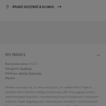
SPRAWDŹ DOSTĘPNOŚĆ W SALONACH
OPIS PRODUKTU
Kod producenta:
IP2227
Kategoria:
Spodnie
Kolekcje:
adidas Originals
Męskie
Pewnie ucieszysz się, że retro wciąż jest „in”. adidas Mono Tape to
spodnie, które świetnie oddają ninetiesowy vibe. Przyciągają luźnym,
oldschoolowym fasonem i charakterystycznymi lampasami z motywem
trójliścia. Super dogadują się z najnowszymi trendami – od obszernych