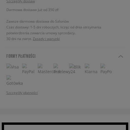
Szczegóły dostaw
Darmowa dostawa już od 350 zł!
Zawsze darmowa dostawa do Salonów
Czas dostawy: 1-5 dni roboczych, licząc od dnia otrzymania
potwierdzenia zawarcia umowy sprzedaży.
30 dni na zwrot.
Zasady i warunki
FORMY PŁATNOŚCI
Szczegóły płatności