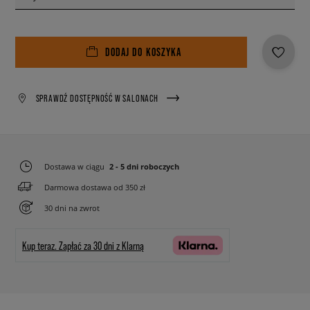
DODAJ DO KOSZYKA
SPRAWDŹ DOSTĘPNOŚĆ W SALONACH
Dostawa w ciągu
2 - 5 dni roboczych
Darmowa dostawa od 350 zł
30 dni na zwrot
Kup teraz.
Zapłać za 30 dni z Klarną