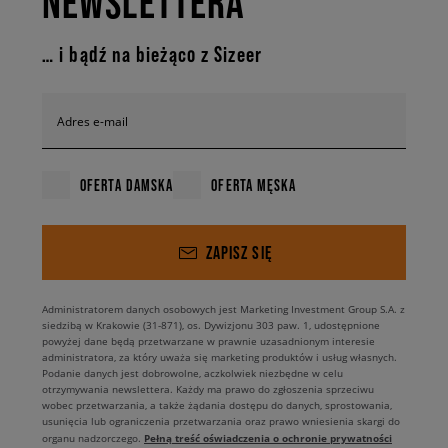
NEWSLETTERA
… i bądź na bieżąco z Sizeer
Adres e-mail
OFERTA DAMSKA
OFERTA MĘSKA
ZAPISZ SIĘ
Administratorem danych osobowych jest Marketing Investment Group S.A. z
siedzibą w Krakowie (31-871), os. Dywizjonu 303 paw. 1, udostępnione
powyżej dane będą przetwarzane w prawnie uzasadnionym interesie
administratora, za który uważa się marketing produktów i usług własnych.
Podanie danych jest dobrowolne, aczkolwiek niezbędne w celu
otrzymywania newslettera. Każdy ma prawo do zgłoszenia sprzeciwu
wobec przetwarzania, a także żądania dostępu do danych, sprostowania,
usunięcia lub ograniczenia przetwarzania oraz prawo wniesienia skargi do
Pełną treść oświadczenia o ochronie prywatności
organu nadzorczego.