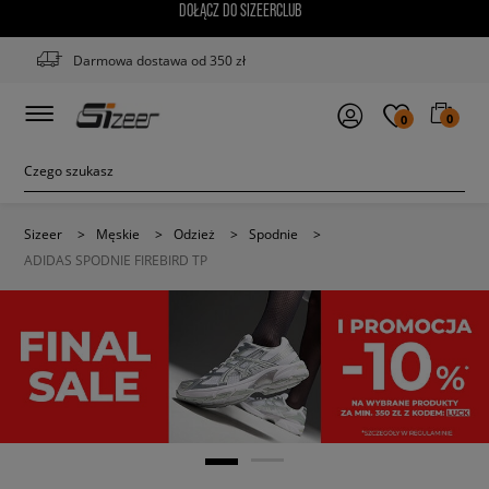
DOŁĄCZ DO SIZEERCLUB
Darmowa dostawa od 350 zł
0
0
Sizeer
>
Męskie
>
Odzież
>
Spodnie
>
ADIDAS SPODNIE FIREBIRD TP