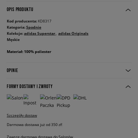
OPIS PRODUKTU
Kod producenta:
KD8317
Kategoria:
Spodnie
Kolekcje:
adidas Superstar
adidas Originals
Męskie
Materiał: 100% poliester
OPINIE
FORMY DOSTAWY I ZWROTY
Szczegóły dostaw
Darmowa dostawa już od 350 zł!
Zawsze darmowa dostawa do Salonów