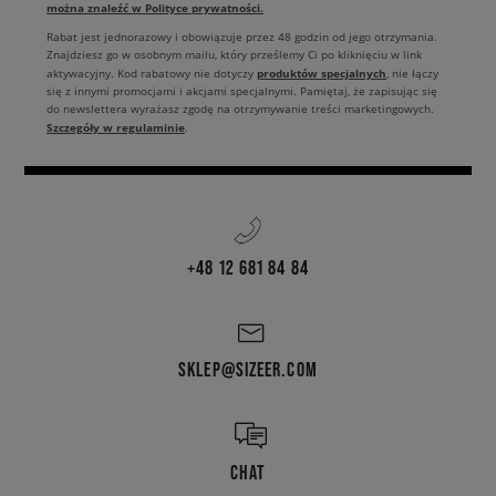
można znaleźć w Polityce prywatności.
Rabat jest jednorazowy i obowiązuje przez 48 godzin od jego otrzymania.
Znajdziesz go w osobnym mailu, który prześlemy Ci po kliknięciu w link
produktów specjalnych
aktywacyjny. Kod rabatowy nie dotyczy
, nie łączy
się z innymi promocjami i akcjami specjalnymi. Pamiętaj, że zapisując się
do newslettera wyrażasz zgodę na otrzymywanie treści marketingowych.
Szczegóły w regulaminie
.
+48 12 681 84 84
SKLEP@SIZEER.COM
CHAT