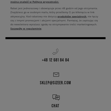
można znaleźć w Polityce prywatności.
Rabat jest jednorazowy i obowiązuje przez 48 godzin od jego otrzymania.
Znajdziesz go w osobnym mailu, który prześlemy Ci po kliknięciu w link
produktów specjalnych
aktywacyjny. Kod rabatowy nie dotyczy
, nie łączy
się z innymi promocjami i akcjami specjalnymi. Pamiętaj, że zapisując się
do newslettera wyrażasz zgodę na otrzymywanie treści marketingowych.
Szczegóły w regulaminie
.
+48 12 681 84 84
SKLEP@SIZEER.COM
CHAT