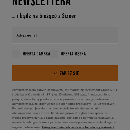
NEWSLETTERA
… i bądź na bieżąco z Sizeer
Adres e-mail
OFERTA DAMSKA
OFERTA MĘSKA
ZAPISZ SIĘ
Administratorem danych osobowych jest Marketing Investment Group S.A. z
siedzibą w Krakowie (31-871), os. Dywizjonu 303 paw. 1, udostępnione
powyżej dane będą przetwarzane w prawnie uzasadnionym interesie
administratora, za który uważa się marketing produktów i usług własnych.
Podanie danych jest dobrowolne, aczkolwiek niezbędne w celu
otrzymywania newslettera. Każdy ma prawo do zgłoszenia sprzeciwu
wobec przetwarzania, a także żądania dostępu do danych, sprostowania,
usunięcia lub ograniczenia przetwarzania oraz prawo wniesienia skargi do
Pełną treść oświadczenia o ochronie prywatności
organu nadzorczego.