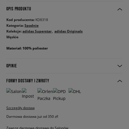
OPIS PRODUKTU
Kod producenta:
KD8318
Kategoria:
Spodnie
Kolekcje:
adidas Superstar
adidas Originals
Męskie
Materiał: 100% poliester
OPINIE
FORMY DOSTAWY I ZWROTY
Szczegóły dostaw
Darmowa dostawa już od 350 zł!
Zawsze darmowa dostawa do Salonów