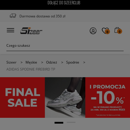
DOŁĄCZ DO SIZEERCLUB
Darmowa dostawa od 350 zł
0
0
Sizeer
>
Męskie
>
Odzież
>
Spodnie
>
ADIDAS SPODNIE FIREBIRD TP