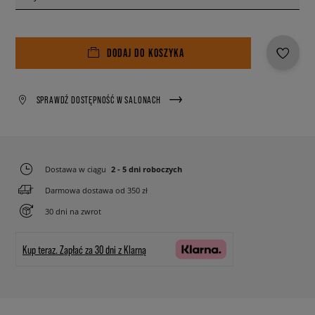
DODAJ DO KOSZYKA
SPRAWDŹ DOSTĘPNOŚĆ W SALONACH
Dostawa w ciągu
2 - 5 dni roboczych
Darmowa dostawa od 350 zł
30 dni na zwrot
Kup teraz.
Zapłać za 30 dni z Klarną