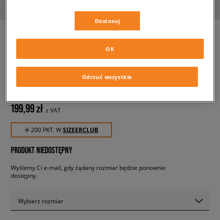
Dostosuj
OK
ADIDAS SPODNIE FB NATIONS
TP
męskie, spodnie
Odrzuć wszystkie
199,99 zł
z VAT
✛ 200 PKT. W
SIZEERCLUB
PRODUKT NIEDOSTĘPNY
Wyślemy Ci e-mail, gdy żądany rozmiar będzie ponownie
dostępny.
Wybierz rozmiar