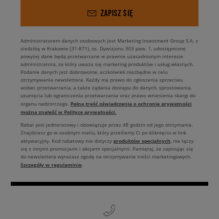
ZAPISZ SIĘ
Administratorem danych osobowych jest Marketing Investment Group S.A. z
siedzibą w Krakowie (31-871), os. Dywizjonu 303 paw. 1, udostępnione
powyżej dane będą przetwarzane w prawnie uzasadnionym interesie
administratora, za który uważa się marketing produktów i usług własnych.
Podanie danych jest dobrowolne, aczkolwiek niezbędne w celu
otrzymywania newslettera. Każdy ma prawo do zgłoszenia sprzeciwu
wobec przetwarzania, a także żądania dostępu do danych, sprostowania,
usunięcia lub ograniczenia przetwarzania oraz prawo wniesienia skargi do
Pełną treść oświadczenia o ochronie prywatności
organu nadzorczego.
można znaleźć w Polityce prywatności.
Rabat jest jednorazowy i obowiązuje przez 48 godzin od jego otrzymania.
Znajdziesz go w osobnym mailu, który prześlemy Ci po kliknięciu w link
produktów specjalnych
aktywacyjny. Kod rabatowy nie dotyczy
, nie łączy
się z innymi promocjami i akcjami specjalnymi. Pamiętaj, że zapisując się
do newslettera wyrażasz zgodę na otrzymywanie treści marketingowych.
Szczegóły w regulaminie
.