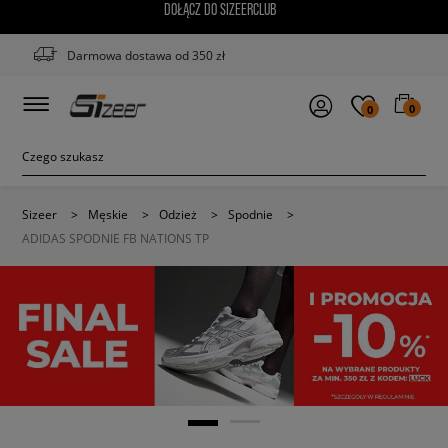
DOŁĄCZ DO SIZEERCLUB
Darmowa dostawa od 350 zł
0
0
Sizeer
>
Męskie
>
Odzież
>
Spodnie
>
ADIDAS SPODNIE FB NATIONS TP