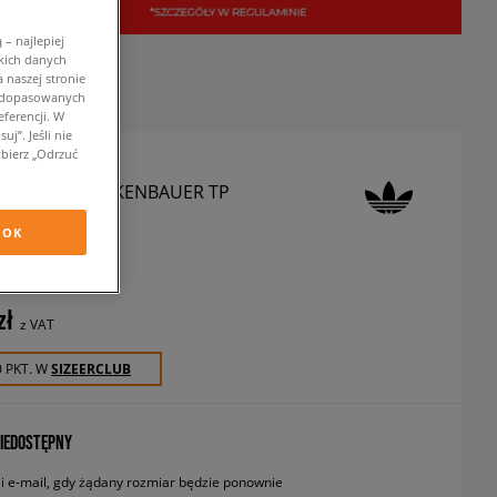
– najlepiej
kich danych
 naszej stronie
w dopasowanych
ferencji. W
j”. Jeśli nie
bierz „Odrzuć
 SPODNIE BECKENBAUER TP
OR
OK
podnie
zł
z VAT
0 PKT. W
SIZEERCLUB
IEDOSTĘPNY
 e-mail, gdy żądany rozmiar będzie ponownie