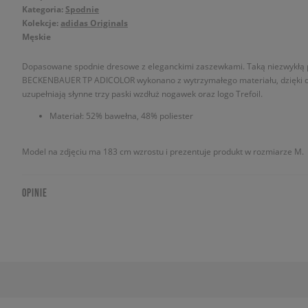
Kategoria:
Spodnie
Kolekcje:
adidas Originals
Męskie
Dopasowane spodnie dresowe z eleganckimi zaszewkami. Taką niezwykłą p
BECKENBAUER TP ADICOLOR wykonano z wytrzymałego materiału, dzięki cz
uzupełniają słynne trzy paski wzdłuż nogawek oraz logo Trefoil.
Materiał: 52% bawełna, 48% poliester
Model na zdjęciu ma 183 cm wzrostu i prezentuje produkt w rozmiarze M.
OPINIE