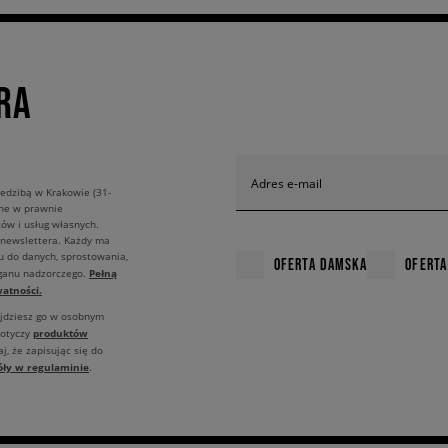
RA
Adres e-mail
edzibą w Krakowie (31-
ane w prawnie
ów i usług własnych.
 newslettera. Każdy ma
u do danych, sprostowania,
OFERTA DAMSKA
OFERTA
Pełną
rganu nadzorczego.
atności.
ajdziesz go w osobnym
produktów
dotyczy
j, że zapisując się do
óły w regulaminie
.