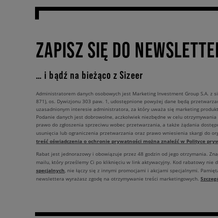
ZAPISZ SIĘ DO NEWSLETTE
… i bądź na bieżąco z Sizeer
Administratorem danych osobowych jest Marketing Investment Group S.A. z si
871), os. Dywizjonu 303 paw. 1, udostępnione powyżej dane będą przetwarz
uzasadnionym interesie administratora, za który uważa się marketing produkt
Podanie danych jest dobrowolne, aczkolwiek niezbędne w celu otrzymywania
prawo do zgłoszenia sprzeciwu wobec przetwarzania, a także żądania dostęp
usunięcia lub ograniczenia przetwarzania oraz prawo wniesienia skargi do o
treść oświadczenia o ochronie prywatności można znaleźć w Polityce pryw
Rabat jest jednorazowy i obowiązuje przez 48 godzin od jego otrzymania. Zn
mailu, który prześlemy Ci po kliknięciu w link aktywacyjny. Kod rabatowy nie 
specjalnych
, nie łączy się z innymi promocjami i akcjami specjalnymi. Pamięta
Szczeg
newslettera wyrażasz zgodę na otrzymywanie treści marketingowych.