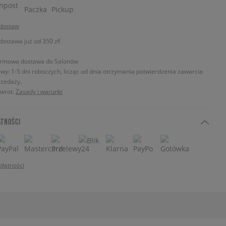
 dostaw
stawa już od 350 zł!
rmowa dostawa do Salonów
wy: 1-5 dni roboczych, licząc od dnia otrzymania potwierdzenia zawarcia
zedaży.
zwrot.
Zasady i warunki
ATNOŚCI
płatności