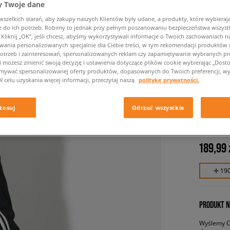
 Twoje dane
zelkich starań, aby zakupy naszych Klientów były udane, a produkty, które wybierają 
do ich potrzeb. Robimy to jednak przy pełnym poszanowaniu bezpieczeństwa wszyst
liknij „OK”, jeśli chcesz, abyśmy wykorzystywali informacje o Twoich zachowaniach na
wania personalizowanych specjalnie dla Ciebie treści, w tym rekomendacji produktó
otrzeb i zainteresowań, spersonalizowanych reklam czy zapamiętywanie wybranych pre
i możesz zmienić swoją decyzję i ustawienia dotyczące plików cookie wybierając „Dostosu
ymywać spersonalizowanej oferty produktów, dopasowanych do Twoich preferencji, wy
W celu uzyskania więcej informacji, przeczytaj naszą
politykę prywatności.
ADIDAS
ADICOL
tosuj
Odrzuć wszystkie
męskie, s
189,99 
✛ 19
PRODUKT N
Wyślemy Ci