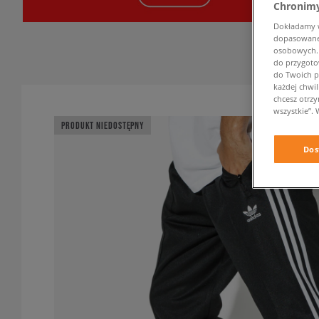
Chronimy
Dokładamy ws
dopasowane 
osobowych. K
do przygoto
do Twoich p
każdej chwil
chcesz otrz
wszystkie”. 
PRODUKT NIEDOSTĘPNY
Dos