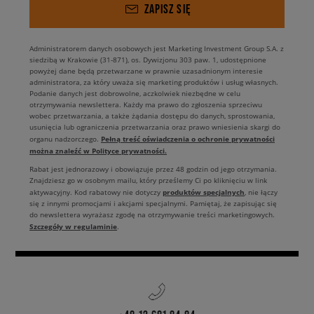
ZAPISZ SIĘ
Administratorem danych osobowych jest Marketing Investment Group S.A. z
siedzibą w Krakowie (31-871), os. Dywizjonu 303 paw. 1, udostępnione
powyżej dane będą przetwarzane w prawnie uzasadnionym interesie
administratora, za który uważa się marketing produktów i usług własnych.
Podanie danych jest dobrowolne, aczkolwiek niezbędne w celu
otrzymywania newslettera. Każdy ma prawo do zgłoszenia sprzeciwu
wobec przetwarzania, a także żądania dostępu do danych, sprostowania,
usunięcia lub ograniczenia przetwarzania oraz prawo wniesienia skargi do
Pełną treść oświadczenia o ochronie prywatności
organu nadzorczego.
można znaleźć w Polityce prywatności.
Rabat jest jednorazowy i obowiązuje przez 48 godzin od jego otrzymania.
Znajdziesz go w osobnym mailu, który prześlemy Ci po kliknięciu w link
produktów specjalnych
aktywacyjny. Kod rabatowy nie dotyczy
, nie łączy
się z innymi promocjami i akcjami specjalnymi. Pamiętaj, że zapisując się
do newslettera wyrażasz zgodę na otrzymywanie treści marketingowych.
Szczegóły w regulaminie
.