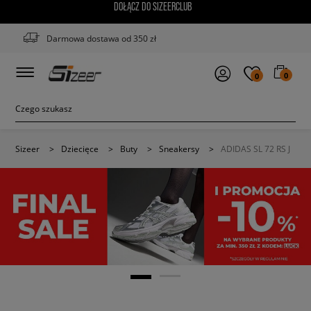
DOŁĄCZ DO SIZEERCLUB
Darmowa dostawa od 350 zł
0
0
Sizeer
>
Dziecięce
>
Buty
>
Sneakersy
>
ADIDAS SL 72 RS J