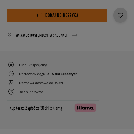
DODAJ DO KOSZYKA
SPRAWDŹ DOSTĘPNOŚĆ W SALONACH
Produkt specjalny
Dostawa w ciągu
2 - 5 dni roboczych
Darmowa dostawa od 350 zł
30 dni na zwrot
Kup teraz.
Zapłać za 30 dni z Klarną