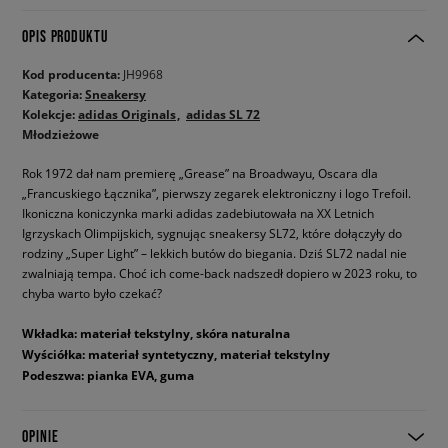
OPIS PRODUKTU
Kod producenta:
JH9968
Kategoria:
Sneakersy
Kolekcje:
adidas Originals
adidas SL 72
Młodzieżowe
Rok 1972 dał nam premierę „Grease” na Broadwayu, Oscara dla
„Francuskiego Łącznika”, pierwszy zegarek elektroniczny i logo Trefoil.
Ikoniczna koniczynka marki adidas zadebiutowała na XX Letnich
Igrzyskach Olimpijskich, sygnując sneakersy SL72, które dołączyły do
rodziny „Super Light” – lekkich butów do biegania. Dziś SL72 nadal nie
zwalniają tempa. Choć ich come-back nadszedł dopiero w 2023 roku, to
chyba warto było czekać?
Wkładka: materiał tekstylny, skóra naturalna
Wyściółka: materiał syntetyczny, materiał tekstylny
Podeszwa: pianka EVA, guma
OPINIE