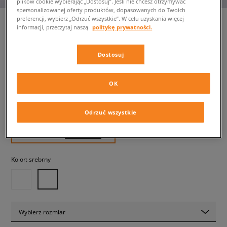
plików cookie wybierając „Dostosuj”. Jeśli nie chcesz otrzymywać
spersonalizowanej oferty produktów, dopasowanych do Twoich
preferencji, wybierz „Odrzuć wszystkie”. W celu uzyskania więcej
informacji, przeczytaj naszą
politykę prywatności.
ADIDAS SL 72 RS J
Dostosuj
dziecięce, sneakersy
OK
184,99 zł
z VAT
189,99 zł
-3%
(najniższa cena z 30 dni przed obniżką)
Odrzuć wszystkie
329,99 zł
-44%
(Cena początkowa)
✛ 185 PKT. W
SIZEERCLUB
Kolor:
srebrny
Wybierz rozmiar