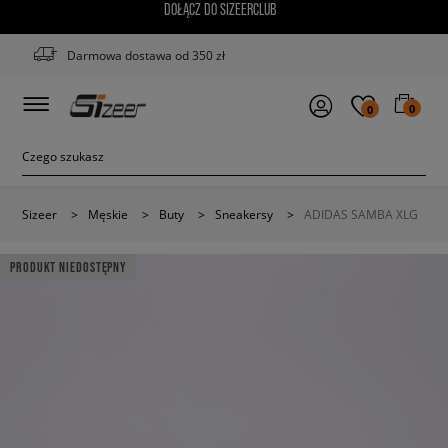
DOŁĄCZ DO SIZEERCLUB
Darmowa dostawa od 350 zł
0
0
Sizeer
>
Męskie
>
Buty
>
Sneakersy
>
ADIDAS SAMBA XLG
PRODUKT NIEDOSTĘPNY