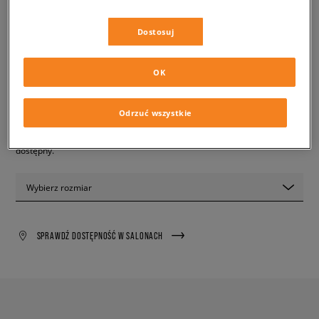
✛ 350 PKT. W
SIZEERCLUB
Dostosuj
Kolor:
biały
OK
PRODUKT NIEDOSTĘPNY
Odrzuć wszystkie
Wyślemy Ci e-mail, gdy żądany rozmiar będzie ponownie
dostępny.
Wybierz rozmiar
SPRAWDŹ DOSTĘPNOŚĆ W SALONACH