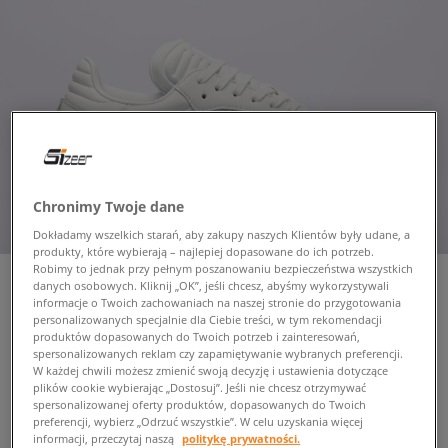
Chronimy Twoje dane
Dokładamy wszelkich starań, aby zakupy naszych Klientów były udane, a
produkty, które wybierają – najlepiej dopasowane do ich potrzeb.
Robimy to jednak przy pełnym poszanowaniu bezpieczeństwa wszystkich
danych osobowych. Kliknij „OK”, jeśli chcesz, abyśmy wykorzystywali
informacje o Twoich zachowaniach na naszej stronie do przygotowania
personalizowanych specjalnie dla Ciebie treści, w tym rekomendacji
ADIDAS SAMBA XLG
produktów dopasowanych do Twoich potrzeb i zainteresowań,
męskie, sneakersy
spersonalizowanych reklam czy zapamiętywanie wybranych preferencji.
W każdej chwili możesz zmienić swoją decyzję i ustawienia dotyczące
plików cookie wybierając „Dostosuj”. Jeśli nie chcesz otrzymywać
spersonalizowanej oferty produktów, dopasowanych do Twoich
349,99 zł
z VAT
preferencji, wybierz „Odrzuć wszystkie”. W celu uzyskania więcej
informacji, przeczytaj naszą
politykę prywatności.