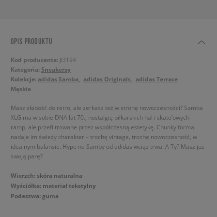
OPIS PRODUKTU
Kod producenta:
JI3194
Kategoria:
Sneakersy
Kolekcje:
adidas Samba
adidas Originals
adidas Terrace
Męskie
Masz słabość do retro, ale zerkasz też w stronę nowoczesności? Samba
XLG ma w sobie DNA lat 70., nostalgię piłkarskich hal i skate’owych
ramp, ale przefiltrowane przez współczesną estetykę. Chunky forma
nadaje im świeży charakter – trochę vintage, trochę nowoczesność, w
idealnym balansie. Hype na Samby od adidas wciąż trwa. A Ty? Masz już
swoją parę?
Wierzch: skóra naturalna
Wyściółka: materiał tekstylny
Podeszwa: guma