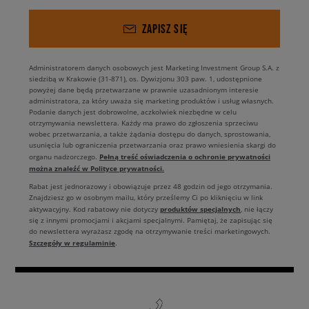
ZAPISZ SIĘ
Administratorem danych osobowych jest Marketing Investment Group S.A. z
siedzibą w Krakowie (31-871), os. Dywizjonu 303 paw. 1, udostępnione
powyżej dane będą przetwarzane w prawnie uzasadnionym interesie
administratora, za który uważa się marketing produktów i usług własnych.
Podanie danych jest dobrowolne, aczkolwiek niezbędne w celu
otrzymywania newslettera. Każdy ma prawo do zgłoszenia sprzeciwu
wobec przetwarzania, a także żądania dostępu do danych, sprostowania,
usunięcia lub ograniczenia przetwarzania oraz prawo wniesienia skargi do
Pełną treść oświadczenia o ochronie prywatności
organu nadzorczego.
można znaleźć w Polityce prywatności.
Rabat jest jednorazowy i obowiązuje przez 48 godzin od jego otrzymania.
Znajdziesz go w osobnym mailu, który prześlemy Ci po kliknięciu w link
produktów specjalnych
aktywacyjny. Kod rabatowy nie dotyczy
, nie łączy
się z innymi promocjami i akcjami specjalnymi. Pamiętaj, że zapisując się
do newslettera wyrażasz zgodę na otrzymywanie treści marketingowych.
Szczegóły w regulaminie
.