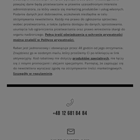
powyżej dane będą przetwarzane w prawnie uzasadnionym interesie
administratora, za który uważa się marketing produktów i usług własnych.
Podanie danych jest dobrowolne, aczkolwiek niezbędne w celu
otrzymywania newslettera. Każdy ma prawo do zgłoszenia sprzeciwu
wobec przetwarzania, a także żądania dostępu do danych, sprostowania,
usunięcia lub ograniczenia przetwarzania oraz prawo wniesienia skargi do
Pełną treść oświadczenia o ochronie prywatności
organu nadzorczego.
można znaleźć w Polityce prywatności.
Rabat jest jednorazowy i obowiązuje przez 48 godzin od jego otrzymania.
Znajdziesz go w osobnym mailu, który prześlemy Ci po kliknięciu w link
produktów specjalnych
aktywacyjny. Kod rabatowy nie dotyczy
, nie łączy
się z innymi promocjami i akcjami specjalnymi. Pamiętaj, że zapisując się
do newslettera wyrażasz zgodę na otrzymywanie treści marketingowych.
Szczegóły w regulaminie
.
+48 12 681 84 84