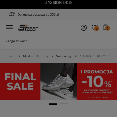
DOŁĄCZ DO SIZEERCLUB
Darmowa dostawa od 350 zł
0
0
Sizeer
>
Męskie
>
Buty
>
Sneakersy
>
ADIDAS RETROPY F2