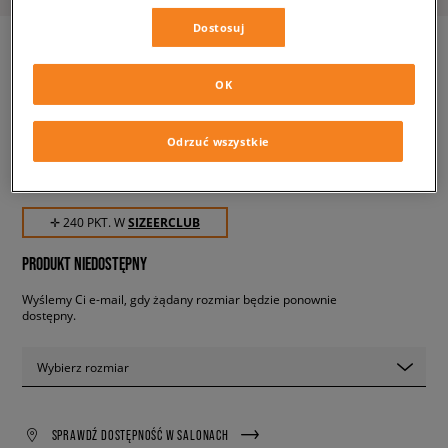
Dostosuj
OK
ADIDAS RETROPY F2
męskie, sneakersy
Odrzuć wszystkie
239,99 zł
z VAT
✛ 240 PKT. W
SIZEERCLUB
PRODUKT NIEDOSTĘPNY
Wyślemy Ci e-mail, gdy żądany rozmiar będzie ponownie
dostępny.
Wybierz rozmiar
SPRAWDŹ DOSTĘPNOŚĆ W SALONACH