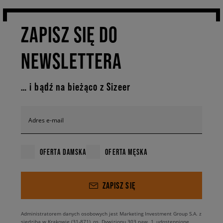
ZAPISZ SIĘ DO
NEWSLETTERA
… i bądź na bieżąco z Sizeer
Adres e-mail
OFERTA DAMSKA
OFERTA MĘSKA
ZAPISZ SIĘ
Administratorem danych osobowych jest Marketing Investment Group S.A. z
siedzibą w Krakowie (31-871), os. Dywizjonu 303 paw. 1, udostępnione