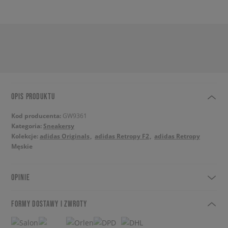
OPIS PRODUKTU
Kod producenta:
GW9361
Kategoria:
Sneakersy
Kolekcje:
adidas Originals
adidas Retropy F2
adidas Retropy
Męskie
OPINIE
FORMY DOSTAWY I ZWROTY