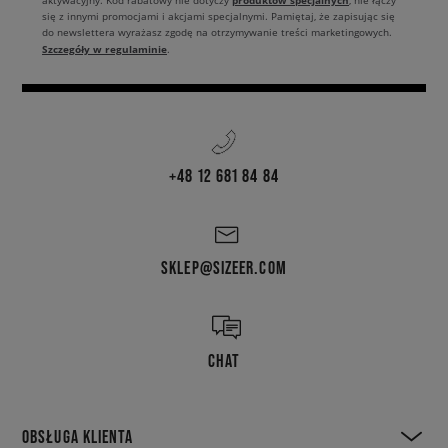
produktów specjalnych
aktywacyjny. Kod rabatowy nie dotyczy
, nie łączy
się z innymi promocjami i akcjami specjalnymi. Pamiętaj, że zapisując się
do newslettera wyrażasz zgodę na otrzymywanie treści marketingowych.
Szczegóły w regulaminie
.
+48 12 681 84 84
SKLEP@SIZEER.COM
CHAT
OBSŁUGA KLIENTA