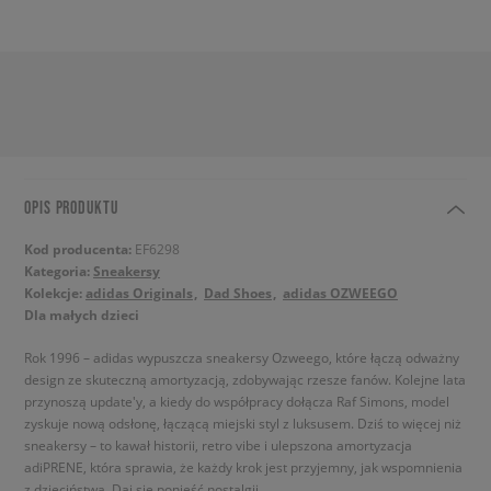
OPIS PRODUKTU
Kod producenta:
EF6298
Kategoria:
Sneakersy
Kolekcje:
adidas Originals
Dad Shoes
adidas OZWEEGO
Dla małych dzieci
Rok 1996 – adidas wypuszcza sneakersy Ozweego, które łączą odważny
design ze skuteczną amortyzacją, zdobywając rzesze fanów. Kolejne lata
przynoszą update'y, a kiedy do współpracy dołącza Raf Simons, model
zyskuje nową odsłonę, łączącą miejski styl z luksusem. Dziś to więcej niż
sneakersy – to kawał historii, retro vibe i ulepszona amortyzacja
adiPRENE, która sprawia, że każdy krok jest przyjemny, jak wspomnienia
z dzieciństwa. Daj się ponieść nostalgii.