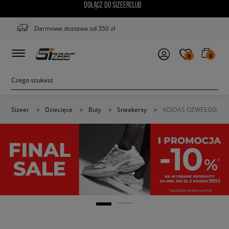
DOŁĄCZ DO SIZEERCLUB
Darmowa dostawa od 350 zł
0
0
Sizeer
>
Dziecięce
>
Buty
>
Sneakersy
>
ADIDAS OZWEEGO