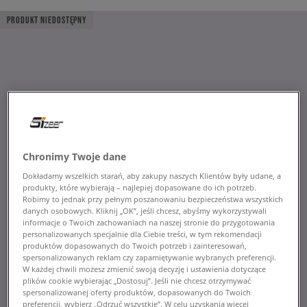
PRODUKT NIEDOSTĘPNY
Chronimy Twoje dane
Dokładamy wszelkich starań, aby zakupy naszych Klientów były udane, a
produkty, które wybierają – najlepiej dopasowane do ich potrzeb.
Robimy to jednak przy pełnym poszanowaniu bezpieczeństwa wszystkich
danych osobowych. Kliknij „OK”, jeśli chcesz, abyśmy wykorzystywali
informacje o Twoich zachowaniach na naszej stronie do przygotowania
personalizowanych specjalnie dla Ciebie treści, w tym rekomendacji
produktów dopasowanych do Twoich potrzeb i zainteresowań,
spersonalizowanych reklam czy zapamiętywanie wybranych preferencji.
W każdej chwili możesz zmienić swoją decyzję i ustawienia dotyczące
plików cookie wybierając „Dostosuj”. Jeśli nie chcesz otrzymywać
spersonalizowanej oferty produktów, dopasowanych do Twoich
preferencji, wybierz „Odrzuć wszystkie”. W celu uzyskania więcej