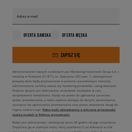
Adres e-mail
OFERTA DAMSKA
OFERTA MĘSKA
ZAPISZ SIĘ
Administratorem danych osobowych jest Marketing Investment Group S.A. z
siedzibą w Krakowie (31-871), os. Dywizjonu 303 paw. 1, udostępnione
powyżej dane będą przetwarzane w prawnie uzasadnionym interesie
administratora, za który uważa się marketing produktów i usług własnych.
Podanie danych jest dobrowolne, aczkolwiek niezbędne w celu
otrzymywania newslettera. Każdy ma prawo do zgłoszenia sprzeciwu
wobec przetwarzania, a także żądania dostępu do danych, sprostowania,
usunięcia lub ograniczenia przetwarzania oraz prawo wniesienia skargi do
Pełną treść oświadczenia o ochronie prywatności
organu nadzorczego.
można znaleźć w Polityce prywatności.
Rabat jest jednorazowy i obowiązuje przez 48 godzin od jego otrzymania.
Znajdziesz go w osobnym mailu, który prześlemy Ci po kliknięciu w link