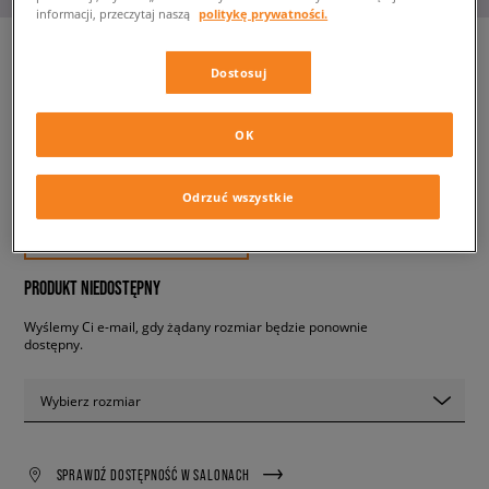
informacji, przeczytaj naszą
politykę prywatności.
Dostosuj
ADIDAS OZWEEGO
dziecięce, sneakersy
OK
209,99 zł
Odrzuć wszystkie
z VAT
✛ 210 PKT. W
SIZEERCLUB
PRODUKT NIEDOSTĘPNY
Wyślemy Ci e-mail, gdy żądany rozmiar będzie ponownie
dostępny.
Wybierz rozmiar
SPRAWDŹ DOSTĘPNOŚĆ W SALONACH