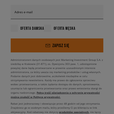
Adres e-mail
OFERTA DAMSKA
OFERTA MĘSKA
ZAPISZ SIĘ
Administratorem danych osobowych jest Marketing Investment Group S.A. z
siedzibą w Krakowie (31-871), os. Dywizjonu 303 paw. 1, udostępnione
powyżej dane będą przetwarzane w prawnie uzasadnionym interesie
administratora, za który uważa się marketing produktów i usług własnych.
Podanie danych jest dobrowolne, aczkolwiek niezbędne w celu
otrzymywania newslettera. Każdy ma prawo do zgłoszenia sprzeciwu
wobec przetwarzania, a także żądania dostępu do danych, sprostowania,
usunięcia lub ograniczenia przetwarzania oraz prawo wniesienia skargi do
Pełną treść oświadczenia o ochronie prywatności
organu nadzorczego.
można znaleźć w Polityce prywatności.
Rabat jest jednorazowy i obowiązuje przez 48 godzin od jego otrzymania.
Znajdziesz go w osobnym mailu, który prześlemy Ci po kliknięciu w link
produktów specjalnych
aktywacyjny. Kod rabatowy nie dotyczy
, nie łączy