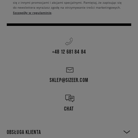
się z innymi promocjami i akcjami specjalnymi. Pamiętaj, że zapisując się
do newslettera wyrażasz zgodę na otrzymywanie treści marketingowych.
Szczegóły w regulaminie
.
+48 12 681 84 84
SKLEP@SIZEER.COM
CHAT
OBSŁUGA KLIENTA