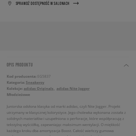
SPRAWDŹ DOSTĘPNOŚĆ W SALONACH
OPIS PRODUKTU
Kod producenta:
EG5837
Kategoria:
Sneakersy
Kolekcje:
adidas Originals
adidas Nite Jogger
Młodzieżowe
Juniorska odsłona klasyka od marki adidas, czyli Nite Jogger. Projekt
utrzymany w klasycznej kolorystyce. Jego cholewka wykonana została z
solidnych materiałów i uzupełniona o perforacje, które współpracują z
tekstylną wyściółką, zapewniając maksimum wentylacji. O miękkość
każdego kroku dba amortyzacja Boost. Całość wieńczy gumowa