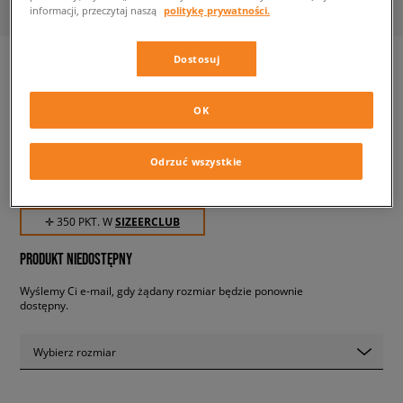
informacji, przeczytaj naszą
politykę prywatności.
Dostosuj
ADIDAS NITE JOGGER J
OK
dziecięce, sneakersy
Odrzuć wszystkie
349,99 zł
z VAT
✛ 350 PKT. W
SIZEERCLUB
PRODUKT NIEDOSTĘPNY
Wyślemy Ci e-mail, gdy żądany rozmiar będzie ponownie
dostępny.
Wybierz rozmiar