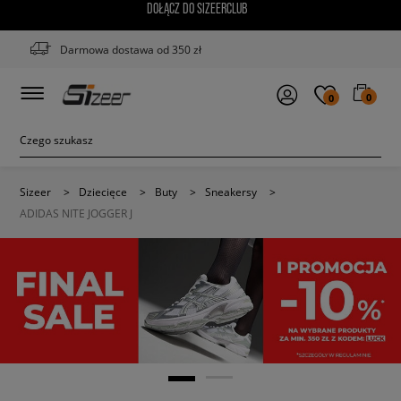
DOŁĄCZ DO SIZEERCLUB
Darmowa dostawa od 350 zł
0
0
Sizeer
>
Dziecięce
>
Buty
>
Sneakersy
>
ADIDAS NITE JOGGER J