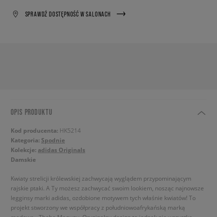
SPRAWDŹ DOSTĘPNOŚĆ W SALONACH
OPIS PRODUKTU
Kod producenta:
HK5214
Kategoria:
Spodnie
Kolekcje:
adidas Originals
Damskie
Kwiaty strelicji królewskiej zachwycają wyglądem przypominającym
rajskie ptaki. A Ty możesz zachwycać swoim lookiem, nosząc najnowsze
legginsy marki adidas, ozdobione motywem tych właśnie kwiatów! To
projekt stworzony we współpracy z południowoafrykańską marką