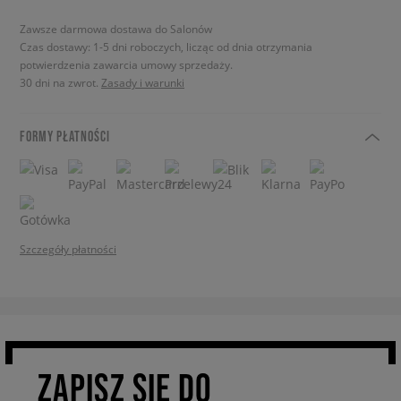
Zawsze darmowa dostawa do Salonów
Czas dostawy: 1-5 dni roboczych, licząc od dnia otrzymania
potwierdzenia zawarcia umowy sprzedaży.
30 dni na zwrot.
Zasady i warunki
FORMY PŁATNOŚCI
Szczegóły płatności
ZAPISZ SIĘ DO