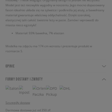
modową - Thebe Magugu. Oryginalny design to jednak nie wszystko.
Model jest też niezwykle wygodny w noszeniu. Jego mocno dopasowany
fason idealnie układa się na sylwetce i podkreśla jej atuty, a bawełniany
materiał gwarantuje właściwą oddychalność. Dzięki szerokiej,
elastycznej talii całość świetnie leży w pasie. Zamów i wprowadź do
miasta nieco egzotyki!
Materiał: 93% bawełna, 7% elastan
Modelka na zdjęciu ma 174 cm wzrostu i prezentuje produkt w
rozmiarze S.
OPINIE
FORMY DOSTAWY I ZWROTY
Szczegóły dostaw
Darmowa dostawa już od 350 zł!