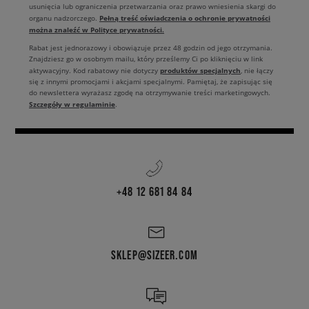
usunięcia lub ograniczenia przetwarzania oraz prawo wniesienia skargi do
Pełną treść oświadczenia o ochronie prywatności
organu nadzorczego.
można znaleźć w Polityce prywatności.
Rabat jest jednorazowy i obowiązuje przez 48 godzin od jego otrzymania.
Znajdziesz go w osobnym mailu, który prześlemy Ci po kliknięciu w link
produktów specjalnych
aktywacyjny. Kod rabatowy nie dotyczy
, nie łączy
się z innymi promocjami i akcjami specjalnymi. Pamiętaj, że zapisując się
do newslettera wyrażasz zgodę na otrzymywanie treści marketingowych.
Szczegóły w regulaminie
.
+48 12 681 84 84
SKLEP@SIZEER.COM