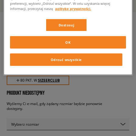
preferencji, wybierz „Odrzuć wszystkie”. W celu uzyskania więcej
informacji, przeczytaj naszą
politykę prywatności.
Dostosuj
ADIDAS LEGGINGS THEBE
MAGUGU X ADIDAS
OK
damskie, spodnie
Odrzuć wszystkie
79,99 zł
z VAT
✛ 80 PKT. W
SIZEERCLUB
PRODUKT NIEDOSTĘPNY
Wyślemy Ci e-mail, gdy żądany rozmiar będzie ponownie
dostępny.
Wybierz rozmiar