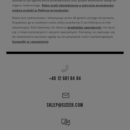
usunięcia lub ograniczenia przetwarzania oraz prawo wniesienia skargi do
Pełną treść oświadczenia o ochronie prywatności
organu nadzorczego.
można znaleźć w Polityce prywatności.
Rabat jest jednorazowy i obowiązuje przez 48 godzin od jego otrzymania.
Znajdziesz go w osobnym mailu, który prześlemy Ci po kliknięciu w link
produktów specjalnych
aktywacyjny. Kod rabatowy nie dotyczy
, nie łączy
się z innymi promocjami i akcjami specjalnymi. Pamiętaj, że zapisując się
do newslettera wyrażasz zgodę na otrzymywanie treści marketingowych.
Szczegóły w regulaminie
.
+48 12 681 84 84
SKLEP@SIZEER.COM