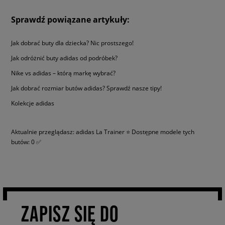
kolorystycznych: klasycznej czarno-białej, charakternej niebiesko-białej
wzbogaconej o przykuwające uwagę czerwone detale, a także szaro-
Sprawdź powiązane artykuły:
białej, której niepowtarzalnego looku dodają srebrne oraz różowe
zdobienia. Uniwersalny projekt stwarza nieograniczone możliwości
stylizacyjne i perfekcyjnie odnajduje się zarówno w wiosennych, jak i
Jak dobrać buty dla dziecka? Nic prostszego!
letnich dziecięcych zestawach, co bez wątpienia jest jednym z powodów
Jak odróżnić buty adidas od podróbek?
jego ogromnej popularności. Jeśli więc dotąd wybór bucików, które
faktycznie spodobałyby się Twojemu małemu sneakerheadowi graniczył
Nike vs adidas – którą markę wybrać?
z cudem, to istnieje bardzo duża szansa, że designerski, sznurowany
Jak dobrać rozmiar butów adidas? Sprawdź nasze tipy!
model od adidas jest właśnie tym czego szukasz.
Kolekcje adidas
Aktualnie przeglądasz: adidas La Trainer ⭐ Dostępne modele tych
butów: 0 ✅
ZAPISZ SIĘ DO