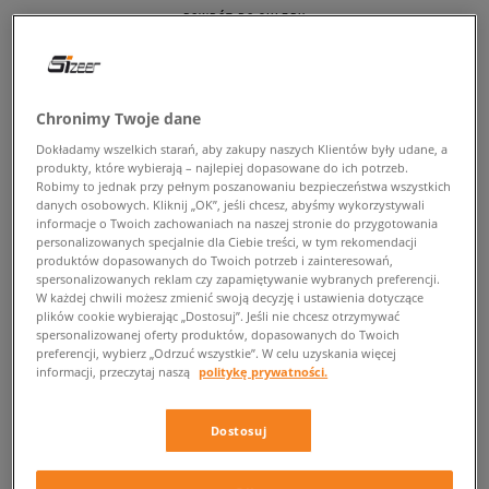
POWRÓT DO SKLEPU
Chronimy Twoje dane
Dziecięce sneakersy dla ciekawych
Dokładamy wszelkich starań, aby zakupy naszych Klientów były udane, a
produkty, które wybierają – najlepiej dopasowane do ich potrzeb.
świata odkrywców od adidas
Robimy to jednak przy pełnym poszanowaniu bezpieczeństwa wszystkich
danych osobowych. Kliknij „OK”, jeśli chcesz, abyśmy wykorzystywali
informacje o Twoich zachowaniach na naszej stronie do przygotowania
Twoja pociecha kocha wyprawy na plac zabaw, a rodzinne spacery,
personalizowanych specjalnie dla Ciebie treści, w tym rekomendacji
pierwsze próby mniej lub bardziej samodzielnych przejażdżek
produktów dopasowanych do Twoich potrzeb i zainteresowań,
rowerowych sprawiają jej prawdziwą frajdę? Jeśli szukasz modnych (i
spersonalizowanych reklam czy zapamiętywanie wybranych preferencji.
wygodnych) sneakersów, które będą w stanie dotrzymać tempa małej
W każdej chwili możesz zmienić swoją decyzję i ustawienia dotyczące
plików cookie wybierając „Dostosuj”. Jeśli nie chcesz otrzymywać
wiercipięcie, to mamy dla Ciebie wprost idealną propozycję, która
spersonalizowanej oferty produktów, dopasowanych do Twoich
całkiem niedawno zawitała do najnowszej oferty Sizeer. Drodzy rodzice,
preferencji, wybierz „Odrzuć wszystkie”. W celu uzyskania więcej
dziadkowe, opiekunowie i oczywiście najmłodsi juniorzy, pozwólcie, że
informacji, przeczytaj naszą
politykę prywatności.
przedstawimy Wam nowy projekt od adidas – sneakersy
adidas LA
Trainer
, które w naszym sklepie dostępne są w przedziale rozmiarów od
20 do 35, tak więc będą one dobre zarówno dla bobasów stawiających
Dostosuj
swoje pierwsze kroki, jak i tych, którzy od jakiegoś czasu już pewnie
kroczą przez świat i lubią chodzić własnymi ścieżkami ;) Projekt od jednej