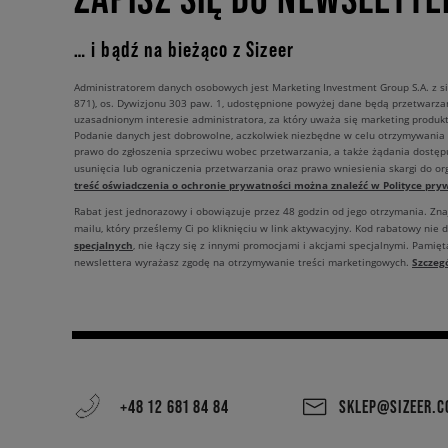
… i bądź na bieżąco z Sizeer
Administratorem danych osobowych jest Marketing Investment Group S.A. z si
871), os. Dywizjonu 303 paw. 1, udostępnione powyżej dane będą przetwarz
uzasadnionym interesie administratora, za który uważa się marketing produkt
Podanie danych jest dobrowolne, aczkolwiek niezbędne w celu otrzymywania
prawo do zgłoszenia sprzeciwu wobec przetwarzania, a także żądania dostęp
usunięcia lub ograniczenia przetwarzania oraz prawo wniesienia skargi do o
treść oświadczenia o ochronie prywatności można znaleźć w Polityce pryw
Rabat jest jednorazowy i obowiązuje przez 48 godzin od jego otrzymania. Zn
mailu, który prześlemy Ci po kliknięciu w link aktywacyjny. Kod rabatowy nie 
specjalnych
, nie łączy się z innymi promocjami i akcjami specjalnymi. Pamięta
Szczeg
newslettera wyrażasz zgodę na otrzymywanie treści marketingowych.
+48 12 681 84 84
SKLEP@SIZEER.