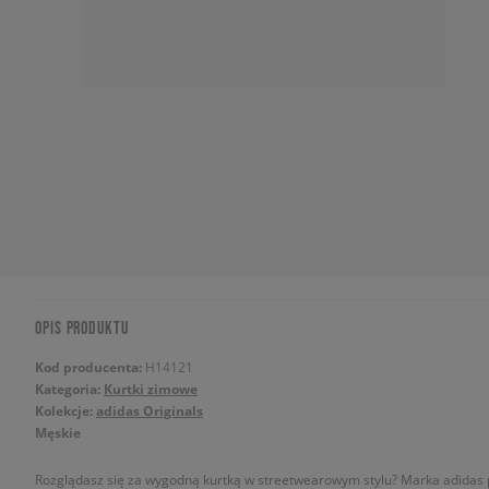
OPIS PRODUKTU
Kod producenta:
H14121
Kategoria:
Kurtki zimowe
Kolekcje:
adidas Originals
Męskie
Rozglądasz się za wygodną kurtką w streetwearowym stylu? Marka adidas p