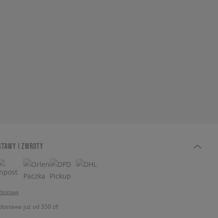
STAWY I ZWROTY
 dostaw
stawa już od 350 zł!