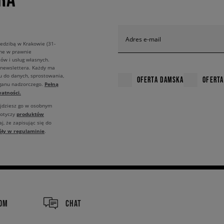
Adres e-mail
edzibą w Krakowie (31-
ane w prawnie
ów i usług własnych.
 newslettera. Każdy ma
u do danych, sprostowania,
OFERTA DAMSKA
OFERTA
Pełną
rganu nadzorczego.
atności.
ajdziesz go w osobnym
produktów
dotyczy
j, że zapisując się do
óły w regulaminie
.
COM
CHAT