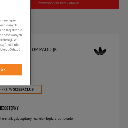
– najlepiej
kich danych
 naszej stronie
w dopasowanych
ferencji. W
j”. Jeśli nie
 KURTKA LOCK-UP PADD JK
bierz „Odrzuć
urtki zimowe
OK
zł
z VAT
0 PKT. W
SIZEERCLUB
IEDOSTĘPNY
 e-mail, gdy żądany rozmiar będzie ponownie