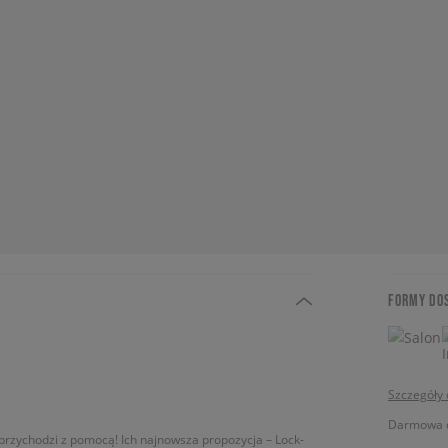
FORMY DO
Szczegóły
Darmowa do
rzychodzi z pomocą! Ich najnowsza propozycja – Lock-