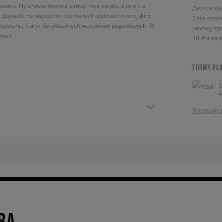
wiatru. Nylonowa tkanina zatrzymuje ciepło, a miękka
Zawsze da
a pozwala na tworzenie rozmaitych stylówek o miejskim
Czas dosta
pasowanie kurtki do aktualnych warunków pogodowych. W
umowy spr
uwak.
30 dni na 
FORMY PŁ
Szczegóły 
RA