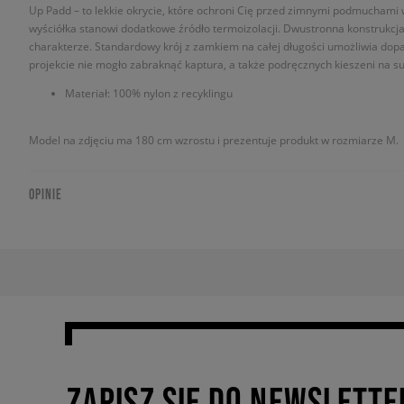
Up Padd – to lekkie okrycie, które ochroni Cię przed zimnymi podmuchami 
wyściółka stanowi dodatkowe źródło termoizolacji. Dwustronna konstrukcj
charakterze. Standardowy krój z zamkiem na całej długości umożliwia do
projekcie nie mogło zabraknąć kaptura, a także podręcznych kieszeni na s
Materiał: 100% nylon z recyklingu
Model na zdjęciu ma 180 cm wzrostu i prezentuje produkt w rozmiarze M.
OPINIE
ZAPISZ SIĘ DO NEWSLETTE