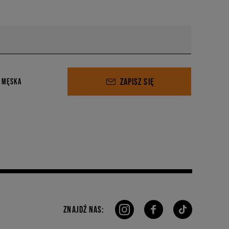
ZAPISZ SIĘ
 MĘSKA
ZNAJDŹ NAS: