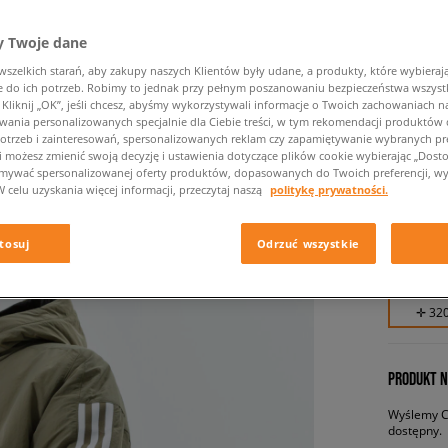
 Twoje dane
zelkich starań, aby zakupy naszych Klientów były udane, a produkty, które wybierają 
do ich potrzeb. Robimy to jednak przy pełnym poszanowaniu bezpieczeństwa wszyst
liknij „OK”, jeśli chcesz, abyśmy wykorzystywali informacje o Twoich zachowaniach na
wania personalizowanych specjalnie dla Ciebie treści, w tym rekomendacji produktó
otrzeb i zainteresowań, spersonalizowanych reklam czy zapamiętywanie wybranych pre
i możesz zmienić swoją decyzję i ustawienia dotyczące plików cookie wybierając „Dostosu
ADIDAS
ymywać spersonalizowanej oferty produktów, dopasowanych do Twoich preferencji, wy
W celu uzyskania więcej informacji, przeczytaj naszą
politykę prywatności.
męskie, k
tosuj
Odrzuć wszystkie
319,99 
✛ 32
PRODUKT N
Wyślemy Ci
dostępny.