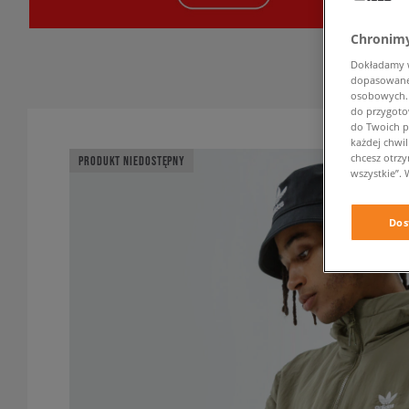
Chronimy
Dokładamy ws
dopasowane 
osobowych. K
do przygoto
do Twoich p
każdej chwil
chcesz otrz
PRODUKT NIEDOSTĘPNY
wszystkie”. 
Dos