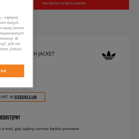
– najlepiej
kich danych
 naszej stronie
w dopasowanych
ferencji. W
j”. Jeśli nie
bierz „Odrzuć
 KURTKA COACH JACKET
rtki przejściowe
OK
zł
z VAT
0 PKT. W
SIZEERCLUB
IEDOSTĘPNY
 e-mail, gdy żądany rozmiar będzie ponownie