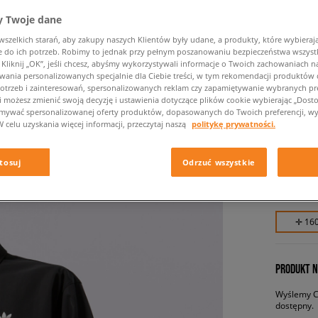
 Twoje dane
zelkich starań, aby zakupy naszych Klientów były udane, a produkty, które wybierają 
do ich potrzeb. Robimy to jednak przy pełnym poszanowaniu bezpieczeństwa wszyst
liknij „OK”, jeśli chcesz, abyśmy wykorzystywali informacje o Twoich zachowaniach na
wania personalizowanych specjalnie dla Ciebie treści, w tym rekomendacji produktó
otrzeb i zainteresowań, spersonalizowanych reklam czy zapamiętywanie wybranych pre
i możesz zmienić swoją decyzję i ustawienia dotyczące plików cookie wybierając „Dostosu
ymywać spersonalizowanej oferty produktów, dopasowanych do Twoich preferencji, wy
ADIDAS
W celu uzyskania więcej informacji, przeczytaj naszą
politykę prywatności.
męskie, ku
tosuj
Odrzuć wszystkie
159,99 
✛ 16
PRODUKT N
Wyślemy Ci
dostępny.