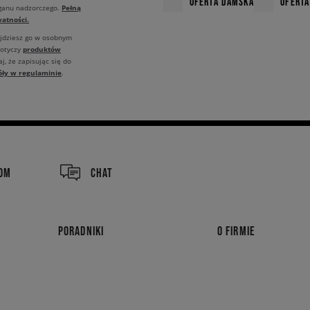
OFERTA DAMSKA
OFERTA
Pełną
rganu nadzorczego.
atności.
ajdziesz go w osobnym
produktów
dotyczy
j, że zapisując się do
óły w regulaminie
.
COM
CHAT
PORADNIKI
O FIRMIE