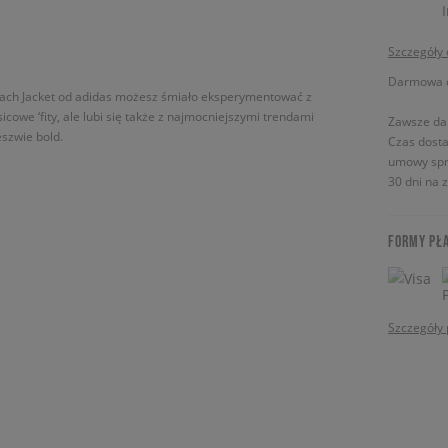
Szczegóły
Darmowa do
 Coach Jacket od adidas możesz śmiało eksperymentować z
cowe ‘fity, ale lubi się także z najmocniejszymi trendami
Zawsze da
eszwie bold.
Czas dosta
umowy spr
30 dni na 
FORMY PŁ
Szczegóły 