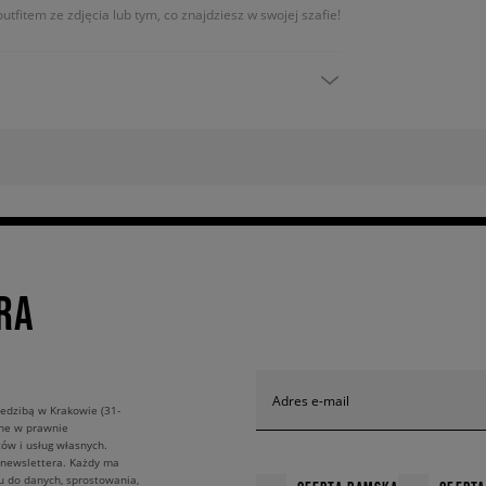
utfitem ze zdjęcia lub tym, co znajdziesz w swojej szafie!
RA
Adres e-mail
edzibą w Krakowie (31-
ane w prawnie
ów i usług własnych.
 newslettera. Każdy ma
u do danych, sprostowania,