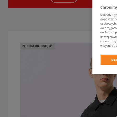
Chronimy
Dokładamy ws
dopasowane 
osobowych. K
do przygoto
do Twoich p
każdej chwil
chcesz otrz
wszystkie”. 
PRODUKT NIEDOSTĘPNY
Dos