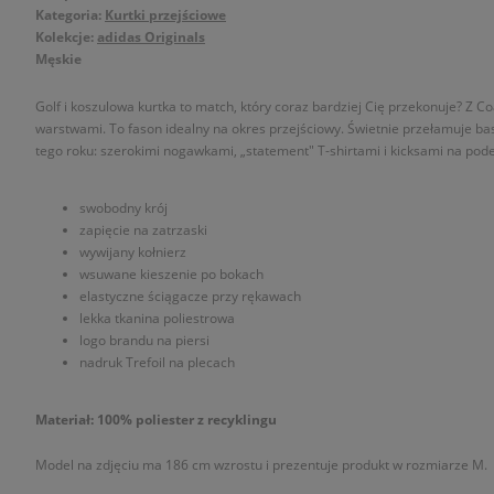
Kategoria:
Kurtki przejściowe
Kolekcje:
adidas Originals
Męskie
Golf i koszulowa kurtka to match, który coraz bardziej Cię przekonuje? Z
warstwami. To fason idealny na okres przejściowy. Świetnie przełamuje basi
tego roku: szerokimi nogawkami, „statement" T-shirtami i kicksami na pod
swobodny krój
zapięcie na zatrzaski
wywijany kołnierz
wsuwane kieszenie po bokach
elastyczne ściągacze przy rękawach
lekka tkanina poliestrowa
logo brandu na piersi
nadruk Trefoil na plecach
Materiał: 100% poliester z recyklingu
Model na zdjęciu ma 186 cm wzrostu i prezentuje produkt w rozmiarze M.