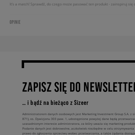
It’s a match! Sprawdź, do czego może pasować ten produkt - zainspiruj się o
OPINIE
ZAPISZ SIĘ DO NEWSLETTE
… i bądź na bieżąco z Sizeer
Administratorem danych osobowych jest Marketing Investment Group S.A. z si
871), os. Dywizjonu 303 paw. 1, udostępnione powyżej dane będą przetwarz
uzasadnionym interesie administratora, za który uważa się marketing produkt
Podanie danych jest dobrowolne, aczkolwiek niezbędne w celu otrzymywania
prawo do zgłoszenia sprzeciwu wobec przetwarzania, a także żądania dostęp