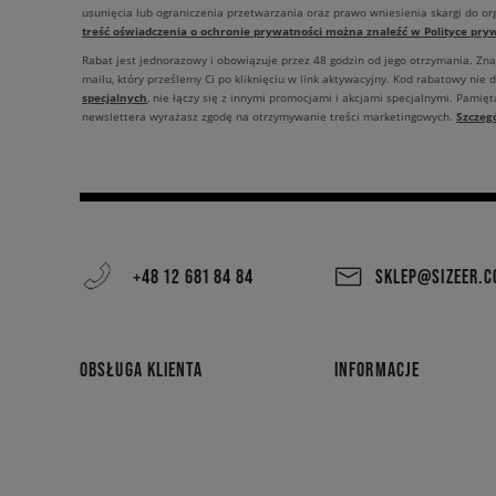
usunięcia lub ograniczenia przetwarzania oraz prawo wniesienia skargi do o
treść oświadczenia o ochronie prywatności można znaleźć w Polityce pryw
Rabat jest jednorazowy i obowiązuje przez 48 godzin od jego otrzymania. Zn
mailu, który prześlemy Ci po kliknięciu w link aktywacyjny. Kod rabatowy nie 
specjalnych
, nie łączy się z innymi promocjami i akcjami specjalnymi. Pamięta
Szczeg
newslettera wyrażasz zgodę na otrzymywanie treści marketingowych.
+48 12 681 84 84
SKLEP@SIZEER.
OBSŁUGA KLIENTA
INFORMACJE