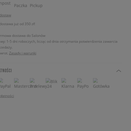
 dostaw
stawa już od 350 zł!
rmowa dostawa do Salonów
wy: 1-5 dni roboczych, licząc od dnia otrzymania potwierdzenia zawarcia
zedaży.
zwrot.
Zasady i warunki
ATNOŚCI
płatności