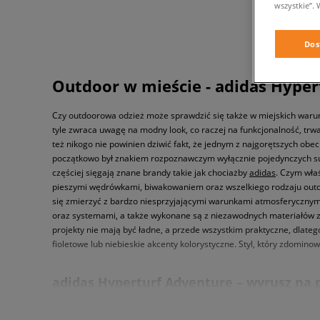
wszystkie”. 
Dos
Outdoor w mieście - adidas Hyper
Czy outdoorowa odzież może sprawdzić się także w miejskich warunkach
tyle zwraca uwagę na modny look, co raczej na funkcjonalność, trwa
też nikogo nie powinien dziwić fakt, że jednym z najgorętszych obe
początkowo był znakiem rozpoznawczym wyłącznie pojedynczych subku
częściej sięgają znane brandy takie jak chociażby
adidas
. Czym właś
pieszymi wędrówkami, biwakowaniem oraz wszelkiego rodzaju outdo
się zmierzyć z bardzo niesprzyjającymi warunkami atmosferycznymi
oraz systemami, a także wykonane są z niezawodnych materiałów 
projekty nie mają być ładne, a przede wszystkim praktyczne, dlate
fioletowe lub niebieskie akcenty kolorystyczne. Styl, który zdomino
adidas Hyperturf Adventure – wyrusz na 
Kompletujesz właśnie swój zestaw w stylu hikercore? Jeżeli jak dot