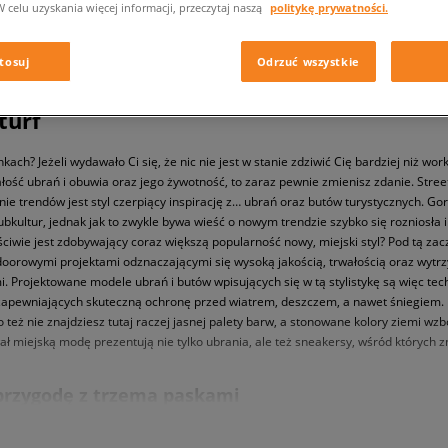
W celu uzyskania więcej informacji, przeczytaj naszą
politykę prywatności.
tosuj
Odrzuć wszystkie
turf
? Jeżeli wydawało Ci się, że nic nie jest w stanie zdziwić Cię bardziej niż workw
łość ubrań i obuwia oraz jego żywotność, to zaraz pewnie zmienisz zdanie. Stree
cnie trendów jest styl czerpiący inspirację z… ubrań oraz butów turystycznych. 
ltur, jednak jak to zwykle bywa wieść o nowym trendzie szybko się rozniosła i 
ciwie jest zdobywający coraz większą popularność nowy, miejski styl? Pod tą zacz
orowymi projektami odznaczającymi się wysoką jakością, trwałością oraz wytr
. Projektowane modele ubrań i butów wpisujących się w tą stylistykę są więc t
zapewniających skuteczną ochronę przed wiatrem, deszczem, a nawet śniegiem. 
go też nie znajdziesz tutaj raczej jasnej palety barw, a stonowane kolory ziem
wał miejską modę prezentują nie tylko ubrania, ale też sneakersy, wśród których 
przygodę z trzema paskami
ąd nie udało Ci się znaleźć sneakerów, które odpowiadałyby Twoim oczekiwaniom i 