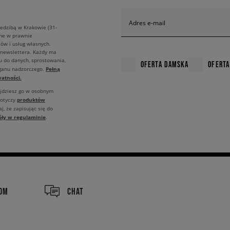
Adres e-mail
edzibą w Krakowie (31-
ane w prawnie
ów i usług własnych.
 newslettera. Każdy ma
u do danych, sprostowania,
OFERTA DAMSKA
OFERTA
Pełną
rganu nadzorczego.
atności.
ajdziesz go w osobnym
produktów
dotyczy
j, że zapisując się do
óły w regulaminie
.
COM
CHAT