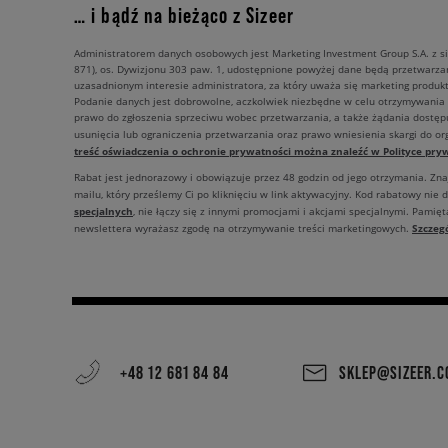
… i bądź na bieżąco z Sizeer
Administratorem danych osobowych jest Marketing Investment Group S.A. z si
871), os. Dywizjonu 303 paw. 1, udostępnione powyżej dane będą przetwarz
uzasadnionym interesie administratora, za który uważa się marketing produkt
Podanie danych jest dobrowolne, aczkolwiek niezbędne w celu otrzymywania
prawo do zgłoszenia sprzeciwu wobec przetwarzania, a także żądania dostęp
usunięcia lub ograniczenia przetwarzania oraz prawo wniesienia skargi do o
treść oświadczenia o ochronie prywatności można znaleźć w Polityce pryw
Rabat jest jednorazowy i obowiązuje przez 48 godzin od jego otrzymania. Zn
mailu, który prześlemy Ci po kliknięciu w link aktywacyjny. Kod rabatowy nie 
specjalnych
, nie łączy się z innymi promocjami i akcjami specjalnymi. Pamięta
Szczeg
newslettera wyrażasz zgodę na otrzymywanie treści marketingowych.
+48 12 681 84 84
SKLEP@SIZEER.