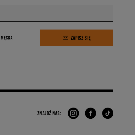
ZAPISZ SIĘ
 MĘSKA
ZNAJDŹ NAS: