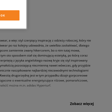
OK
ear, a więc styl czerpiący inspirację z odzieży roboczej, który nie
twear po raz kolejny udowadnia, że uwielbia zaskakiwać, dlatego
Gorpcore zamiennie zwany hikercorem, bo o nim tutaj mowa,
tym oto sposobem stał się dominującą estetyką, po którą coraz
erpniętą z języka angielskiego nazwą kryje się styl inspirowany
zymałością pozostającą niezmienną nawet wówczas, gdy przyjdzie
echnicznie naszpikowane najbardziej niezawodnymi technologiami
Kwestią drugorzędną jest w tym przypadku dizajn gorpcoreowe
i wzbogacone o ewentualne energetyzujące różowe, pomarańczowe,
znaleźć można m.in. adidas Hyperturf.
Zobacz więcej
wpisywały się w ten trend, to Sizeer przychodzi Ci na ratunek. W