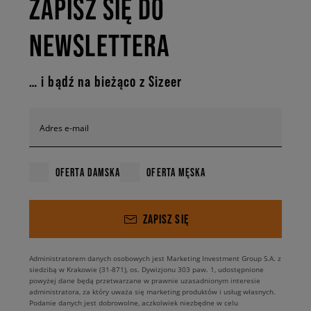
ZAPISZ SIĘ DO
NEWSLETTERA
… i bądź na bieżąco z Sizeer
Adres e-mail
OFERTA DAMSKA
OFERTA MĘSKA
ZAPISZ SIĘ
Administratorem danych osobowych jest Marketing Investment Group S.A. z
siedzibą w Krakowie (31-871), os. Dywizjonu 303 paw. 1, udostępnione
powyżej dane będą przetwarzane w prawnie uzasadnionym interesie
administratora, za który uważa się marketing produktów i usług własnych.
Podanie danych jest dobrowolne, aczkolwiek niezbędne w celu