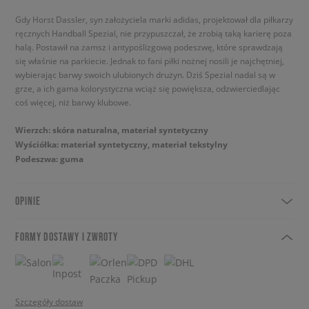
Gdy Horst Dassler, syn założyciela marki adidas, projektował dla piłkarzy
ręcznych Handball Spezial, nie przypuszczał, że zrobią taką karierę poza
halą. Postawił na zamsz i antypoślizgową podeszwę, które sprawdzają
się właśnie na parkiecie. Jednak to fani piłki nożnej nosili je najchętniej,
wybierając barwy swoich ulubionych drużyn. Dziś Spezial nadal są w
grze, a ich gama kolorystyczna wciąż się powiększa, odzwierciedlając
coś więcej, niż barwy klubowe.
Wierzch: skóra naturalna, materiał syntetyczny
Wyściółka: materiał syntetyczny, materiał tekstylny
Podeszwa: guma
OPINIE
FORMY DOSTAWY I ZWROTY
Szczegóły dostaw