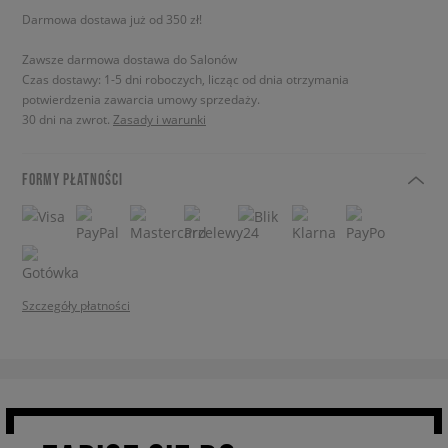
Darmowa dostawa już od 350 zł!
Zawsze darmowa dostawa do Salonów
Czas dostawy: 1-5 dni roboczych, licząc od dnia otrzymania
potwierdzenia zawarcia umowy sprzedaży.
30 dni na zwrot.
Zasady i warunki
FORMY PŁATNOŚCI
Szczegóły płatności