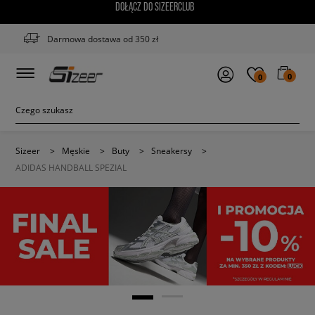
DOŁĄCZ DO SIZEERCLUB
Darmowa dostawa od 350 zł
0
0
Sizeer
>
Męskie
>
Buty
>
Sneakersy
>
ADIDAS HANDBALL SPEZIAL