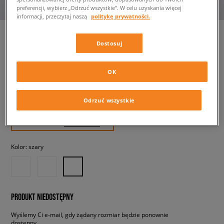
preferencji, wybierz „Odrzuć wszystkie”. W celu uzyskania więcej
informacji, przeczytaj naszą
politykę prywatności.
Dostosuj
ADIDAS HANDBALL SPEZIAL
męskie, sneakersy
OK
329,99 zł
Odrzuć wszystkie
z VAT
✛ 330 PKT. W
SIZEERCLUB
Kolor:
szary
PRODUKT NIEDOSTĘPNY
Wyślemy Ci e-mail, gdy żądany rozmiar będzie ponownie
dostępny.