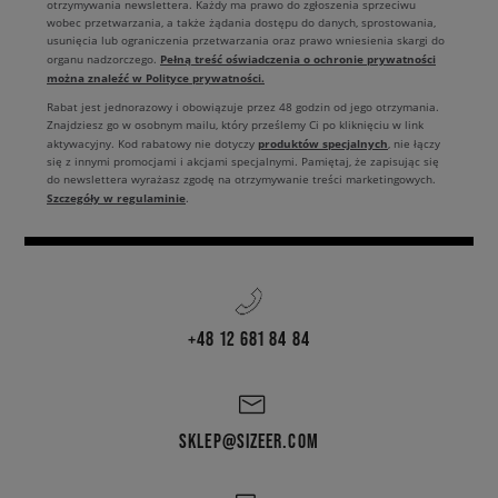
otrzymywania newslettera. Każdy ma prawo do zgłoszenia sprzeciwu
wobec przetwarzania, a także żądania dostępu do danych, sprostowania,
usunięcia lub ograniczenia przetwarzania oraz prawo wniesienia skargi do
Pełną treść oświadczenia o ochronie prywatności
organu nadzorczego.
można znaleźć w Polityce prywatności.
Rabat jest jednorazowy i obowiązuje przez 48 godzin od jego otrzymania.
Znajdziesz go w osobnym mailu, który prześlemy Ci po kliknięciu w link
produktów specjalnych
aktywacyjny. Kod rabatowy nie dotyczy
, nie łączy
się z innymi promocjami i akcjami specjalnymi. Pamiętaj, że zapisując się
do newslettera wyrażasz zgodę na otrzymywanie treści marketingowych.
Szczegóły w regulaminie
.
+48 12 681 84 84
SKLEP@SIZEER.COM