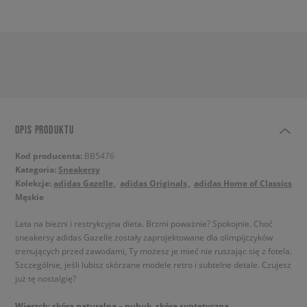
OPIS PRODUKTU
Kod producenta:
BB5476
Kategoria:
Sneakersy
Kolekcje:
adidas Gazelle
adidas Originals
adidas Home of Classics
Męskie
Lata na bieżni i restrykcyjna dieta. Brzmi poważnie? Spokojnie. Choć
sneakersy adidas Gazelle zostały zaprojektowane dla olimpijczyków
trenujących przed zawodami, Ty możesz je mieć nie ruszając się z fotela.
Szczególnie, jeśli lubisz skórzane modele retro i subtelne detale. Czujesz
już tę nostalgię?
Wierzch: skóra naturalna – nubuk, skóra syntetyczna