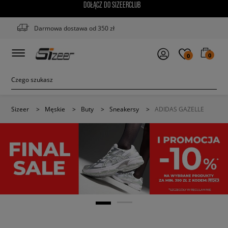
DOŁĄCZ DO SIZEERCLUB
Darmowa dostawa od 350 zł
0
0
Sizeer
>
Męskie
>
Buty
>
Sneakersy
>
ADIDAS GAZELLE