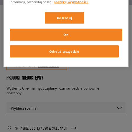
informacji, przeczytaj naszą
politykę prywatności.
Dostosuj
ADIDAS GAZELLE
męskie, sneakersy
OK
239,99 zł
Odrzuć wszystkie
z VAT
✛ 240 PKT. W
SIZEERCLUB
PRODUKT NIEDOSTĘPNY
Wyślemy Ci e-mail, gdy żądany rozmiar będzie ponownie
dostępny.
Wybierz rozmiar
SPRAWDŹ DOSTĘPNOŚĆ W SALONACH