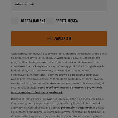
Adres e-mail
OFERTA DAMSKA
OFERTA MĘSKA
ZAPISZ SIĘ
Administratorem danych osobowych jest Marketing Investment Group S.A. z
siedzibą w Krakowie (31-871), os. Dywizjonu 303 paw. 1, udostępnione
powyżej dane będą przetwarzane w prawnie uzasadnionym interesie
administratora, za który uważa się marketing produktów i usług własnych.
Podanie danych jest dobrowolne, aczkolwiek niezbędne w celu
otrzymywania newslettera. Każdy ma prawo do zgłoszenia sprzeciwu
wobec przetwarzania, a także żądania dostępu do danych, sprostowania,
usunięcia lub ograniczenia przetwarzania oraz prawo wniesienia skargi do
Pełną treść oświadczenia o ochronie prywatności
organu nadzorczego.
można znaleźć w Polityce prywatności.
Rabat jest jednorazowy i obowiązuje przez 48 godzin od jego otrzymania.
Znajdziesz go w osobnym mailu, który prześlemy Ci po kliknięciu w link
produktów specjalnych
aktywacyjny. Kod rabatowy nie dotyczy
, nie łączy
się z innymi promocjami i akcjami specjalnymi. Pamiętaj, że zapisując się
do newslettera wyrażasz zgodę na otrzymywanie treści marketingowych.