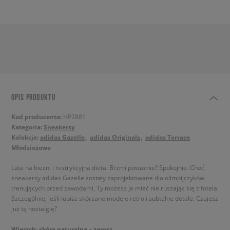
OPIS PRODUKTU
Kod producenta:
HP2881
Kategoria:
Sneakersy
Kolekcje:
adidas Gazelle
adidas Originals
adidas Terrace
Młodzieżowe
Lata na bieżni i restrykcyjna dieta. Brzmi poważnie? Spokojnie. Choć
sneakersy adidas Gazelle zostały zaprojektowane dla olimpijczyków
trenujących przed zawodami, Ty możesz je mieć nie ruszając się z fotela.
Szczególnie, jeśli lubisz skórzane modele retro i subtelne detale. Czujesz
już tę nostalgię?
Wierzch: skóra naturalna – zamsz