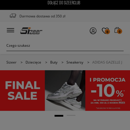
DOŁĄCZ DO SIZEERCLUB
Darmowa dostawa od 350 zł
0
0
Sizeer
>
Dziecięce
>
Buty
>
Sneakersy
>
ADIDAS GAZELLE J