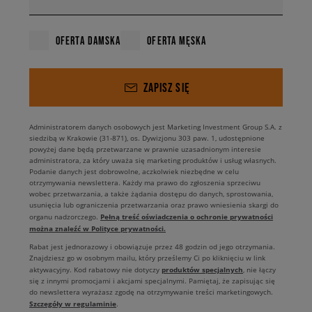
OFERTA DAMSKA
OFERTA MĘSKA
ZAPISZ SIĘ
Administratorem danych osobowych jest Marketing Investment Group S.A. z
siedzibą w Krakowie (31-871), os. Dywizjonu 303 paw. 1, udostępnione
powyżej dane będą przetwarzane w prawnie uzasadnionym interesie
administratora, za który uważa się marketing produktów i usług własnych.
Podanie danych jest dobrowolne, aczkolwiek niezbędne w celu
otrzymywania newslettera. Każdy ma prawo do zgłoszenia sprzeciwu
wobec przetwarzania, a także żądania dostępu do danych, sprostowania,
usunięcia lub ograniczenia przetwarzania oraz prawo wniesienia skargi do
Pełną treść oświadczenia o ochronie prywatności
organu nadzorczego.
można znaleźć w Polityce prywatności.
Rabat jest jednorazowy i obowiązuje przez 48 godzin od jego otrzymania.
Znajdziesz go w osobnym mailu, który prześlemy Ci po kliknięciu w link
produktów specjalnych
aktywacyjny. Kod rabatowy nie dotyczy
, nie łączy
się z innymi promocjami i akcjami specjalnymi. Pamiętaj, że zapisując się
do newslettera wyrażasz zgodę na otrzymywanie treści marketingowych.
Szczegóły w regulaminie
.