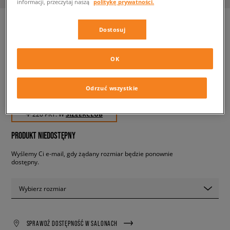
informacji, przeczytaj naszą
politykę prywatności.
Dostosuj
ADIDAS GAZELLE J
dziecięce, sneakersy
OK
Odrzuć wszystkie
219,99 zł
z VAT
✛ 220 PKT. W
SIZEERCLUB
PRODUKT NIEDOSTĘPNY
Wyślemy Ci e-mail, gdy żądany rozmiar będzie ponownie
dostępny.
Wybierz rozmiar
SPRAWDŹ DOSTĘPNOŚĆ W SALONACH