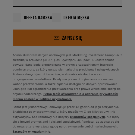
OFERTA DAMSKA
OFERTA MĘSKA
ZAPISZ SIĘ
Administratorem danych osobowych jest Marketing Investment Group S.A. z
siedzibą w Krakowie (31-871), os. Dywizjonu 303 paw. 1, udostępnione
powyżej dane będą przetwarzane w prawnie uzasadnionym interesie
administratora, za który uważa się marketing produktów i usług własnych.
Podanie danych jest dobrowolne, aczkolwiek niezbędne w celu
otrzymywania newslettera. Każdy ma prawo do zgłoszenia sprzeciwu
wobec przetwarzania, a także żądania dostępu do danych, sprostowania,
usunięcia lub ograniczenia przetwarzania oraz prawo wniesienia skargi do
Pełną treść oświadczenia o ochronie prywatności
organu nadzorczego.
można znaleźć w Polityce prywatności.
Rabat jest jednorazowy i obowiązuje przez 48 godzin od jego otrzymania.
Znajdziesz go w osobnym mailu, który prześlemy Ci po kliknięciu w link
produktów specjalnych
aktywacyjny. Kod rabatowy nie dotyczy
, nie łączy
się z innymi promocjami i akcjami specjalnymi. Pamiętaj, że zapisując się
do newslettera wyrażasz zgodę na otrzymywanie treści marketingowych.
Szczegóły w regulaminie
.