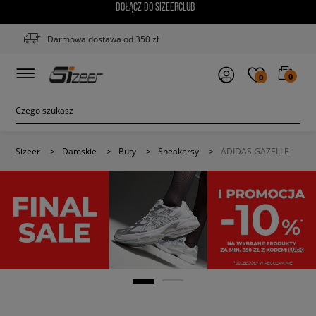
DOŁĄCZ DO SIZEERCLUB
Darmowa dostawa od 350 zł
0
0
Sizeer
>
Damskie
>
Buty
>
Sneakersy
>
ADIDAS GAZELLE