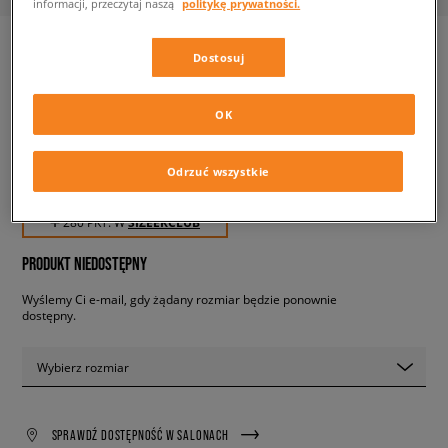
informacji, przeczytaj naszą
politykę prywatności.
Dostosuj
ADIDAS GAZELLE
damskie, sneakersy
OK
Odrzuć wszystkie
279,99 zł
z VAT
✛ 280 PKT. W
SIZEERCLUB
PRODUKT NIEDOSTĘPNY
Wyślemy Ci e-mail, gdy żądany rozmiar będzie ponownie
dostępny.
Wybierz rozmiar
SPRAWDŹ DOSTĘPNOŚĆ W SALONACH