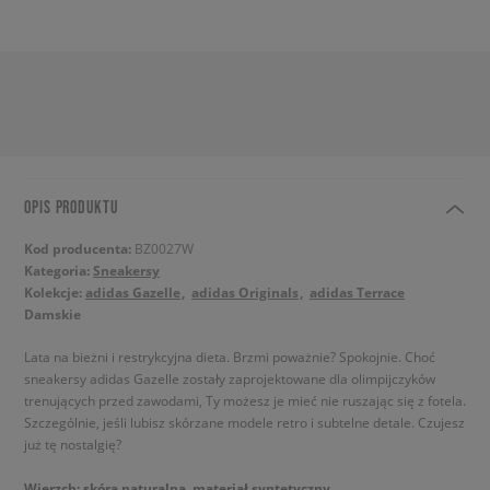
OPIS PRODUKTU
Kod producenta:
BZ0027W
Kategoria:
Sneakersy
Kolekcje:
adidas Gazelle
adidas Originals
adidas Terrace
Damskie
Lata na bieżni i restrykcyjna dieta. Brzmi poważnie? Spokojnie. Choć
sneakersy adidas Gazelle zostały zaprojektowane dla olimpijczyków
trenujących przed zawodami, Ty możesz je mieć nie ruszając się z fotela.
Szczególnie, jeśli lubisz skórzane modele retro i subtelne detale. Czujesz
już tę nostalgię?
Wierzch: skóra naturalna, materiał syntetyczny