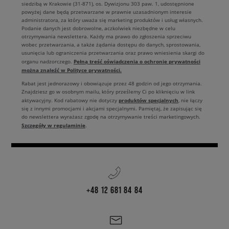
siedzibą w Krakowie (31-871), os. Dywizjonu 303 paw. 1, udostępnione
powyżej dane będą przetwarzane w prawnie uzasadnionym interesie
administratora, za który uważa się marketing produktów i usług własnych.
Podanie danych jest dobrowolne, aczkolwiek niezbędne w celu
otrzymywania newslettera. Każdy ma prawo do zgłoszenia sprzeciwu
wobec przetwarzania, a także żądania dostępu do danych, sprostowania,
usunięcia lub ograniczenia przetwarzania oraz prawo wniesienia skargi do
Pełną treść oświadczenia o ochronie prywatności
organu nadzorczego.
można znaleźć w Polityce prywatności.
Rabat jest jednorazowy i obowiązuje przez 48 godzin od jego otrzymania.
Znajdziesz go w osobnym mailu, który prześlemy Ci po kliknięciu w link
produktów specjalnych
aktywacyjny. Kod rabatowy nie dotyczy
, nie łączy
się z innymi promocjami i akcjami specjalnymi. Pamiętaj, że zapisując się
do newslettera wyrażasz zgodę na otrzymywanie treści marketingowych.
Szczegóły w regulaminie
.
+48 12 681 84 84