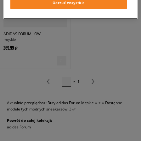
Odrzuć wszystkie
ADIDAS FORUM LOW
męskie
269,99 zł
z
1
Aktualnie przeglądasz: Buty adidas Forum Męskie ⭐ ⭐ ⭐
Dostępne
modele tych modnych sneakersów: 3 ✅
Powrót do całej kolekcji:
adidas Forum