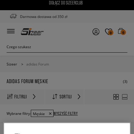
DOŁĄCZ DO SIZEERCLUB
Darmowa dostawa od 350 zł
0
0
Sizeer
>
adidas Forum
ADIDAS FORUM MĘSKIE
(3)
FILTRUJ
SORTUJ
WYCZYŚĆ FILTRY
Wybrane filtry:
Męskie