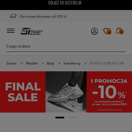
DOŁĄCZ DO SIZEERCLUB
Darmowa dostawa od 350 zł
0
0
Sizeer
>
Męskie
>
Buty
>
Sneakersy
>
ADIDAS FORUM LOW