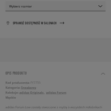
Wybierz rozmiar
SPRAWDŹ DOSTĘPNOŚĆ W SALONACH
OPIS PRODUKTU
Kod producenta:
FY7755
Kategoria:
Sneakersy
Kolekcje:
adidas Originals
adidas Forum
Męskie
adidas Forum Low zostały stworzone z myślą o wszystkich miłośnikach