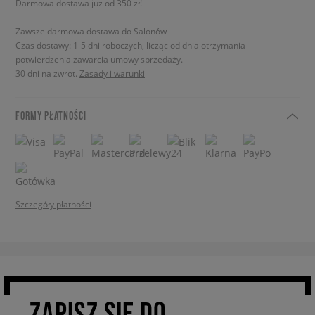
Darmowa dostawa już od 350 zł!
Zawsze darmowa dostawa do Salonów
Czas dostawy: 1-5 dni roboczych, licząc od dnia otrzymania
potwierdzenia zawarcia umowy sprzedaży.
30 dni na zwrot.
Zasady i warunki
FORMY PŁATNOŚCI
Szczegóły płatności
ZAPISZ SIĘ DO