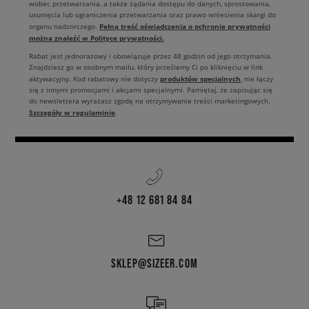
wobec przetwarzania, a także żądania dostępu do danych, sprostowania,
usunięcia lub ograniczenia przetwarzania oraz prawo wniesienia skargi do
Pełną treść oświadczenia o ochronie prywatności
organu nadzorczego.
można znaleźć w Polityce prywatności.
Rabat jest jednorazowy i obowiązuje przez 48 godzin od jego otrzymania.
Znajdziesz go w osobnym mailu, który prześlemy Ci po kliknięciu w link
produktów specjalnych
aktywacyjny. Kod rabatowy nie dotyczy
, nie łączy
się z innymi promocjami i akcjami specjalnymi. Pamiętaj, że zapisując się
do newslettera wyrażasz zgodę na otrzymywanie treści marketingowych.
Szczegóły w regulaminie
.
+48 12 681 84 84
SKLEP@SIZEER.COM