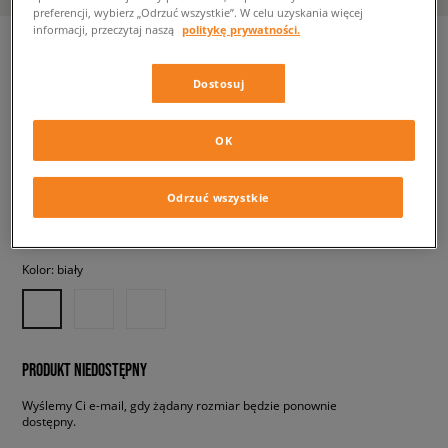
preferencji, wybierz „Odrzuć wszystkie”. W celu uzyskania więcej
informacji, przeczytaj naszą
politykę prywatności.
Dostosuj
ADIDAS FORUM LOW
męskie, sneakersy
OK
139,99 zł
z VAT
Odrzuć wszystkie
✛ 140 PKT. W
SIZEERCLUB
Kolor:
biały
PRODUKT NIEDOSTĘPNY
Wyślemy Ci e-mail, gdy żądany rozmiar będzie ponownie
dostępny.