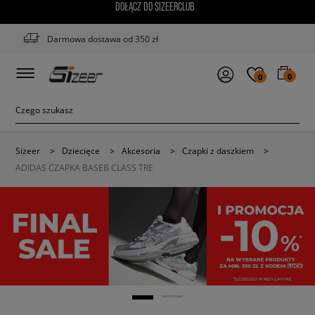
DOŁĄCZ DO SIZEERCLUB
Darmowa dostawa od 350 zł
0
0
Sizeer
>
Dziecięce
>
Akcesoria
>
Czapki z daszkiem
>
ADIDAS CZAPKA BASEB CLASS TRE