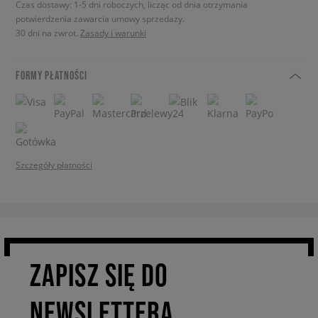
Czas dostawy: 1-5 dni roboczych, licząc od dnia otrzymania
potwierdzenia zawarcia umowy sprzedaży.
30 dni na zwrot.
Zasady i warunki
FORMY PŁATNOŚCI
Szczegóły płatności
ZAPISZ SIĘ DO
NEWSLETTERA