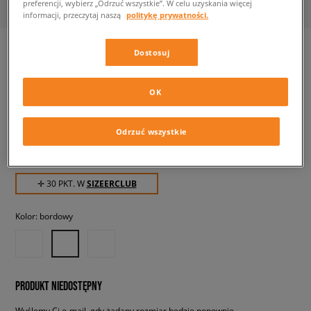
preferencji, wybierz „Odrzuć wszystkie”. W celu uzyskania więcej
informacji, przeczytaj naszą
politykę prywatności.
Dostosuj
ADIDAS CZAPKA BASEB CLASS
OK
TRE
unisex, czapki z daszkiem
Odrzuć wszystkie
29,99 zł
z VAT
✛ 30 PKT. W
SIZEERCLUB
Kolor:
bordowy
PRODUKT NIEDOSTĘPNY
Wyślemy Ci e-mail, gdy żądany rozmiar będzie ponownie