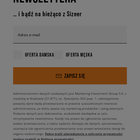
… i bądź na bieżąco z Sizeer
Adres e-mail
OFERTA DAMSKA
OFERTA MĘSKA
ZAPISZ SIĘ
Administratorem danych osobowych jest Marketing Investment Group S.A. z
siedzibą w Krakowie (31-871), os. Dywizjonu 303 paw. 1, udostępnione
powyżej dane będą przetwarzane w prawnie uzasadnionym interesie
administratora, za który uważa się marketing produktów i usług własnych.
Podanie danych jest dobrowolne, aczkolwiek niezbędne w celu
otrzymywania newslettera. Każdy ma prawo do zgłoszenia sprzeciwu
wobec przetwarzania, a także żądania dostępu do danych, sprostowania,
usunięcia lub ograniczenia przetwarzania oraz prawo wniesienia skargi do
Pełną treść oświadczenia o ochronie prywatności
organu nadzorczego.
można znaleźć w Polityce prywatności.