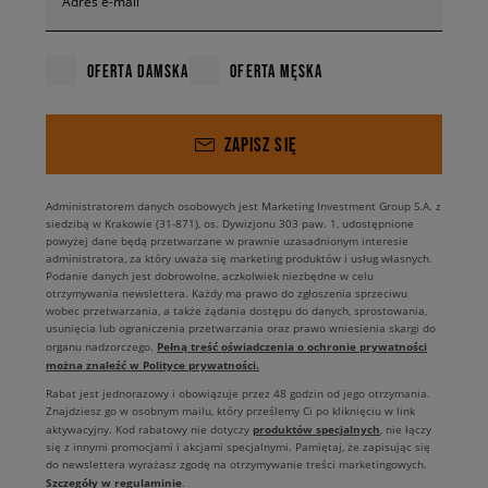
Adres e-mail
OFERTA DAMSKA
OFERTA MĘSKA
ZAPISZ SIĘ
Administratorem danych osobowych jest Marketing Investment Group S.A. z
siedzibą w Krakowie (31-871), os. Dywizjonu 303 paw. 1, udostępnione
powyżej dane będą przetwarzane w prawnie uzasadnionym interesie
administratora, za który uważa się marketing produktów i usług własnych.
Podanie danych jest dobrowolne, aczkolwiek niezbędne w celu
otrzymywania newslettera. Każdy ma prawo do zgłoszenia sprzeciwu
wobec przetwarzania, a także żądania dostępu do danych, sprostowania,
usunięcia lub ograniczenia przetwarzania oraz prawo wniesienia skargi do
Pełną treść oświadczenia o ochronie prywatności
organu nadzorczego.
można znaleźć w Polityce prywatności.
Rabat jest jednorazowy i obowiązuje przez 48 godzin od jego otrzymania.
Znajdziesz go w osobnym mailu, który prześlemy Ci po kliknięciu w link
produktów specjalnych
aktywacyjny. Kod rabatowy nie dotyczy
, nie łączy
się z innymi promocjami i akcjami specjalnymi. Pamiętaj, że zapisując się
do newslettera wyrażasz zgodę na otrzymywanie treści marketingowych.
Szczegóły w regulaminie
.