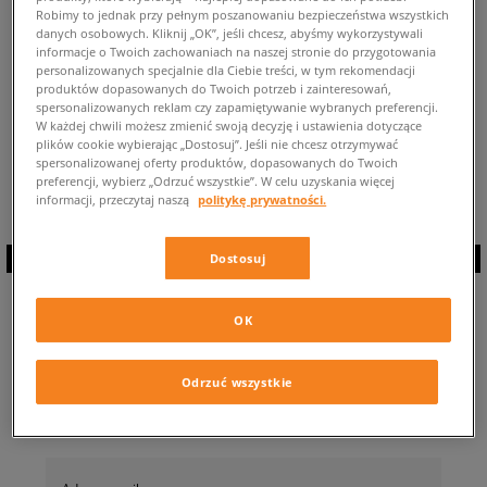
Robimy to jednak przy pełnym poszanowaniu bezpieczeństwa wszystkich
POWRÓT DO SKLEPU
danych osobowych. Kliknij „OK”, jeśli chcesz, abyśmy wykorzystywali
informacje o Twoich zachowaniach na naszej stronie do przygotowania
personalizowanych specjalnie dla Ciebie treści, w tym rekomendacji
produktów dopasowanych do Twoich potrzeb i zainteresowań,
spersonalizowanych reklam czy zapamiętywanie wybranych preferencji.
W każdej chwili możesz zmienić swoją decyzję i ustawienia dotyczące
plików cookie wybierając „Dostosuj”. Jeśli nie chcesz otrzymywać
Aktualnie przeglądasz: adidas Club Originals ⭐ Dostępne produkty w tej
spersonalizowanej oferty produktów, dopasowanych do Twoich
promocji: 0 ✅
preferencji, wybierz „Odrzuć wszystkie”. W celu uzyskania więcej
informacji, przeczytaj naszą
politykę prywatności.
Dostosuj
ZAPISZ SIĘ DO
OK
NEWSLETTERA
Odrzuć wszystkie
… i bądź na bieżąco z Sizeer