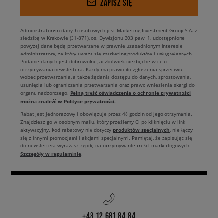
ZAPISZ SIĘ
Administratorem danych osobowych jest Marketing Investment Group S.A. z
siedzibą w Krakowie (31-871), os. Dywizjonu 303 paw. 1, udostępnione
powyżej dane będą przetwarzane w prawnie uzasadnionym interesie
administratora, za który uważa się marketing produktów i usług własnych.
Podanie danych jest dobrowolne, aczkolwiek niezbędne w celu
otrzymywania newslettera. Każdy ma prawo do zgłoszenia sprzeciwu
wobec przetwarzania, a także żądania dostępu do danych, sprostowania,
usunięcia lub ograniczenia przetwarzania oraz prawo wniesienia skargi do
Pełną treść oświadczenia o ochronie prywatności
organu nadzorczego.
można znaleźć w Polityce prywatności.
Rabat jest jednorazowy i obowiązuje przez 48 godzin od jego otrzymania.
Znajdziesz go w osobnym mailu, który prześlemy Ci po kliknięciu w link
produktów specjalnych
aktywacyjny. Kod rabatowy nie dotyczy
, nie łączy
się z innymi promocjami i akcjami specjalnymi. Pamiętaj, że zapisując się
do newslettera wyrażasz zgodę na otrzymywanie treści marketingowych.
Szczegóły w regulaminie
.
+48 12 681 84 84