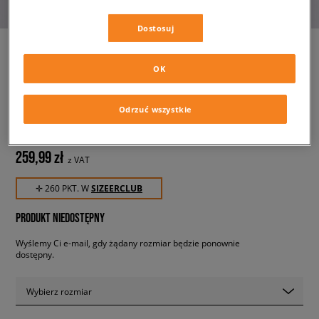
Dostosuj
OK
ADIDAS BLUZA ROZPINANA
VELOUR KNIT TRACK TOP
Odrzuć wszystkie
damskie, bluzy
259,99 zł
z VAT
✛ 260 PKT. W
SIZEERCLUB
PRODUKT NIEDOSTĘPNY
Wyślemy Ci e-mail, gdy żądany rozmiar będzie ponownie
dostępny.
Wybierz rozmiar