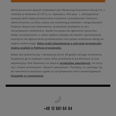
Administratorem danych osobowych jest Marketing Investment Group S.A. z
siedzibą w Krakowie (31-871), os. Dywizjonu 303 paw. 1, udostępnione
powyżej dane będą przetwarzane w prawnie uzasadnionym interesie
administratora, za który uważa się marketing produktów i usług własnych.
Podanie danych jest dobrowolne, aczkolwiek niezbędne w celu
otrzymywania newslettera. Każdy ma prawo do zgłoszenia sprzeciwu
wobec przetwarzania, a także żądania dostępu do danych, sprostowania,
usunięcia lub ograniczenia przetwarzania oraz prawo wniesienia skargi do
Pełną treść oświadczenia o ochronie prywatności
organu nadzorczego.
można znaleźć w Polityce prywatności.
Rabat jest jednorazowy i obowiązuje przez 48 godzin od jego otrzymania.
Znajdziesz go w osobnym mailu, który prześlemy Ci po kliknięciu w link
produktów specjalnych
aktywacyjny. Kod rabatowy nie dotyczy
, nie łączy
się z innymi promocjami i akcjami specjalnymi. Pamiętaj, że zapisując się
do newslettera wyrażasz zgodę na otrzymywanie treści marketingowych.
Szczegóły w regulaminie
.
+48 12 681 84 84