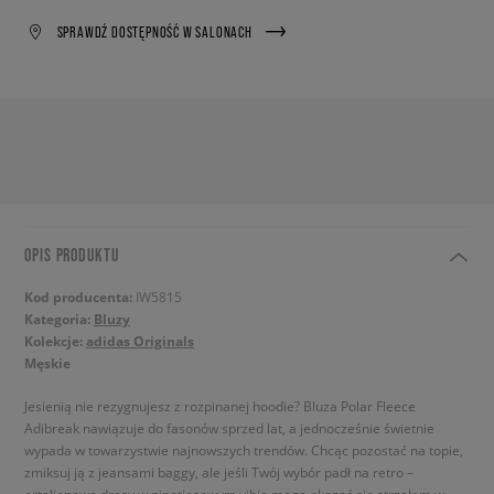
SPRAWDŹ DOSTĘPNOŚĆ W SALONACH
OPIS PRODUKTU
Kod producenta:
IW5815
Kategoria:
Bluzy
Kolekcje:
adidas Originals
Męskie
Jesienią nie rezygnujesz z rozpinanej hoodie? Bluza Polar Fleece
Adibreak nawiązuje do fasonów sprzed lat, a jednocześnie świetnie
wypada w towarzystwie najnowszych trendów. Chcąc pozostać na topie,
zmiksuj ją z jeansami baggy, ale jeśli Twój wybór padł na retro –