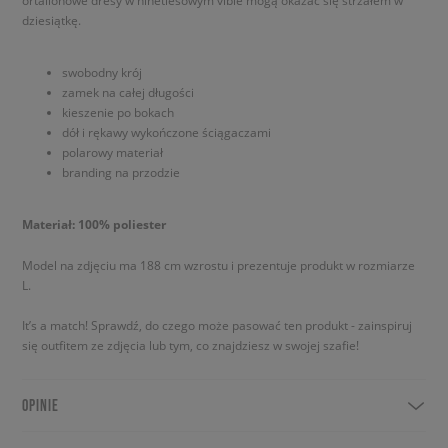
ortalionowe dresy w ninetiesowym vibie mogą okazać się strzałem w
dziesiątkę.
swobodny krój
zamek na całej długości
kieszenie po bokach
dół i rękawy wykończone ściągaczami
polarowy materiał
branding na przodzie
Materiał: 100% poliester
Model na zdjęciu ma 188 cm wzrostu i prezentuje produkt w rozmiarze
L.
It’s a match! Sprawdź, do czego może pasować ten produkt - zainspiruj
się outfitem ze zdjęcia lub tym, co znajdziesz w swojej szafie!
OPINIE