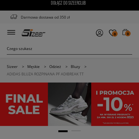
DOŁĄCZ DO SIZEERCLUB
Darmowa dostawa od 350 zł
0
0
Sizeer
>
Męskie
>
Odzież
>
Bluzy
>
ADIDAS BLUZA ROZPINANA PF ADIBREAK TT