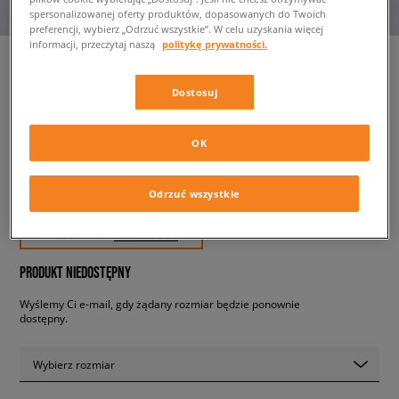
spersonalizowanej oferty produktów, dopasowanych do Twoich
preferencji, wybierz „Odrzuć wszystkie”. W celu uzyskania więcej
informacji, przeczytaj naszą
politykę prywatności.
Dostosuj
ADIDAS BLUZA ROZPINANA PF
ADIBREAK TT
męskie, bluzy
OK
259,99 zł
Odrzuć wszystkie
z VAT
✛ 260 PKT. W
SIZEERCLUB
PRODUKT NIEDOSTĘPNY
Wyślemy Ci e-mail, gdy żądany rozmiar będzie ponownie
dostępny.
Wybierz rozmiar