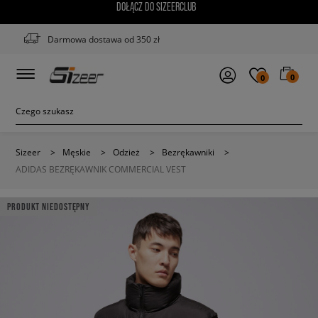
DOŁĄCZ DO SIZEERCLUB
Darmowa dostawa od 350 zł
0
0
Sizeer
>
Męskie
>
Odzież
>
Bezrękawniki
>
ADIDAS BEZRĘKAWNIK COMMERCIAL VEST
PRODUKT NIEDOSTĘPNY