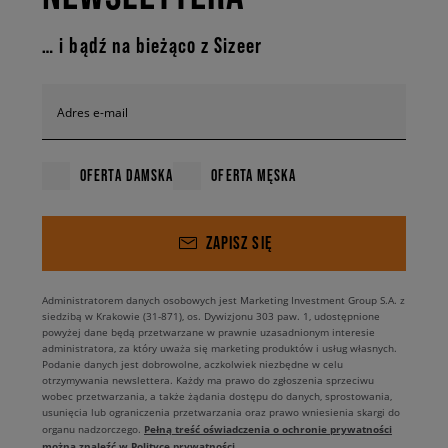
… i bądź na bieżąco z Sizeer
Adres e-mail
OFERTA DAMSKA
OFERTA MĘSKA
ZAPISZ SIĘ
Administratorem danych osobowych jest Marketing Investment Group S.A. z
siedzibą w Krakowie (31-871), os. Dywizjonu 303 paw. 1, udostępnione
powyżej dane będą przetwarzane w prawnie uzasadnionym interesie
administratora, za który uważa się marketing produktów i usług własnych.
Podanie danych jest dobrowolne, aczkolwiek niezbędne w celu
otrzymywania newslettera. Każdy ma prawo do zgłoszenia sprzeciwu
wobec przetwarzania, a także żądania dostępu do danych, sprostowania,
usunięcia lub ograniczenia przetwarzania oraz prawo wniesienia skargi do
Pełną treść oświadczenia o ochronie prywatności
organu nadzorczego.
można znaleźć w Polityce prywatności.