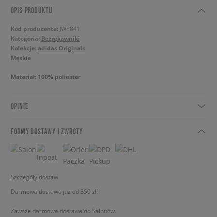
OPIS PRODUKTU
Kod producenta:
JW5841
Kategoria:
Bezrękawniki
Kolekcje:
adidas Originals
Męskie
Materiał: 100% poliester
OPINIE
FORMY DOSTAWY I ZWROTY
Szczegóły dostaw
Darmowa dostawa już od 350 zł!
Zawsze darmowa dostawa do Salonów