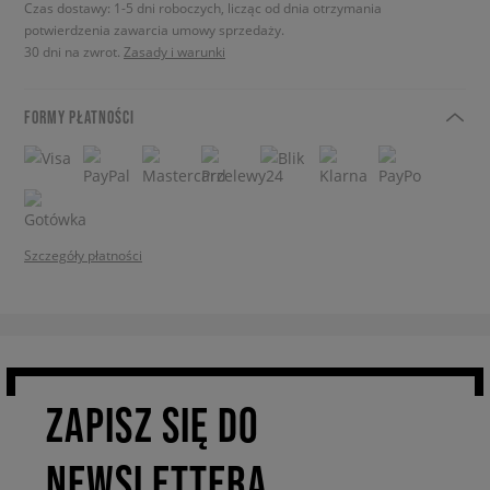
Czas dostawy: 1-5 dni roboczych, licząc od dnia otrzymania
potwierdzenia zawarcia umowy sprzedaży.
30 dni na zwrot.
Zasady i warunki
FORMY PŁATNOŚCI
Szczegóły płatności
ZAPISZ SIĘ DO
NEWSLETTERA