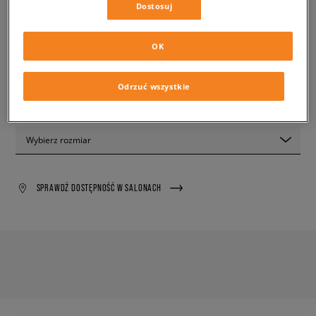
289,99 zł
Dostosuj
z VAT
✛ 290 PKT. W
SIZEERCLUB
OK
PRODUKT NIEDOSTĘPNY
Odrzuć wszystkie
Wyślemy Ci e-mail, gdy żądany rozmiar będzie ponownie
dostępny.
Wybierz rozmiar
SPRAWDŹ DOSTĘPNOŚĆ W SALONACH