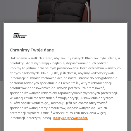
Chronimy Twoje dane
Dokładamy wszelkich starań, aby zakupy naszych Klientów były udane, a
produkty, które wybierają – najlepiej dopasowane do ich potrzeb.
Robimy to jednak przy pełnym poszanowaniu bezpieczeństwa wszystkich
danych osobowych. Kliknij „OK”, jeśli chcesz, abyśmy wykorzystywali
informacje o Twoich zachowaniach na naszej stronie do przygotowania
personalizowanych specjalnie dla Ciebie treści, w tym rekomendacji
produktów dopasowanych do Twoich potrzeb i zainteresowań,
spersonalizowanych reklam czy zapamiętywanie wybranych preferencji.
W każdej chwili możesz zmienić swoją decyzję i ustawienia dotyczące
plików cookie wybierając „Dostosuj”. Jeśli nie chcesz otrzymywać
ADIDAS BEZRĘKAWNIK
spersonalizowanej oferty produktów, dopasowanych do Twoich
COMMERCIAL VEST
preferencji, wybierz „Odrzuć wszystkie”. W celu uzyskania więcej
męskie, bezrękawniki
informacji, przeczytaj naszą
politykę prywatności.