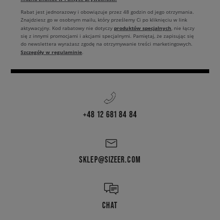
Rabat jest jednorazowy i obowiązuje przez 48 godzin od jego otrzymania.
Znajdziesz go w osobnym mailu, który prześlemy Ci po kliknięciu w link
produktów specjalnych
aktywacyjny. Kod rabatowy nie dotyczy
, nie łączy
się z innymi promocjami i akcjami specjalnymi. Pamiętaj, że zapisując się
do newslettera wyrażasz zgodę na otrzymywanie treści marketingowych.
Szczegóły w regulaminie
.
+48 12 681 84 84
SKLEP@SIZEER.COM
CHAT