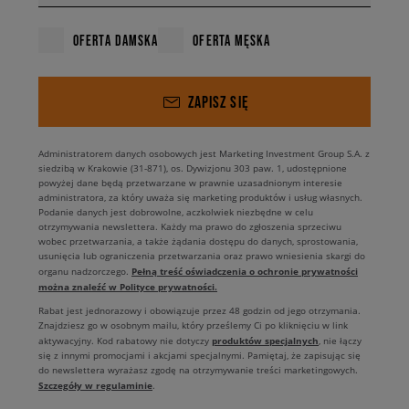
OFERTA DAMSKA
OFERTA MĘSKA
ZAPISZ SIĘ
Administratorem danych osobowych jest Marketing Investment Group S.A. z
siedzibą w Krakowie (31-871), os. Dywizjonu 303 paw. 1, udostępnione
powyżej dane będą przetwarzane w prawnie uzasadnionym interesie
administratora, za który uważa się marketing produktów i usług własnych.
Podanie danych jest dobrowolne, aczkolwiek niezbędne w celu
otrzymywania newslettera. Każdy ma prawo do zgłoszenia sprzeciwu
wobec przetwarzania, a także żądania dostępu do danych, sprostowania,
usunięcia lub ograniczenia przetwarzania oraz prawo wniesienia skargi do
Pełną treść oświadczenia o ochronie prywatności
organu nadzorczego.
można znaleźć w Polityce prywatności.
Rabat jest jednorazowy i obowiązuje przez 48 godzin od jego otrzymania.
Znajdziesz go w osobnym mailu, który prześlemy Ci po kliknięciu w link
produktów specjalnych
aktywacyjny. Kod rabatowy nie dotyczy
, nie łączy
się z innymi promocjami i akcjami specjalnymi. Pamiętaj, że zapisując się
do newslettera wyrażasz zgodę na otrzymywanie treści marketingowych.
Szczegóły w regulaminie
.