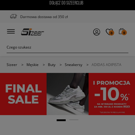
DOŁĄCZ DO SIZEERCLUB
Darmowa dostawa od 350 zł
0
0
Sizeer
>
Męskie
>
Buty
>
Sneakersy
>
ADIDAS ADIPISTA