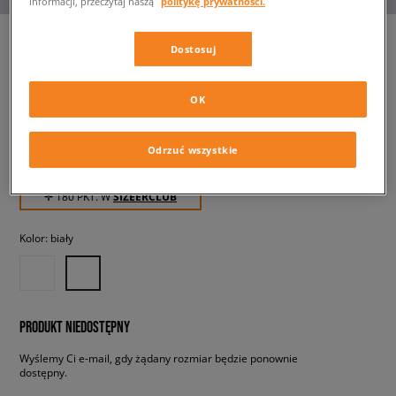
informacji, przeczytaj naszą
politykę prywatności.
Dostosuj
ADIDAS ADIPISTA
OK
męskie, sneakersy
Odrzuć wszystkie
179,99 zł
z VAT
✛ 180 PKT. W
SIZEERCLUB
Kolor:
biały
PRODUKT NIEDOSTĘPNY
Wyślemy Ci e-mail, gdy żądany rozmiar będzie ponownie
dostępny.