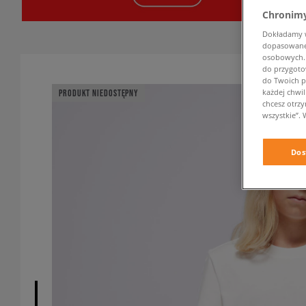
Chronimy
Dokładamy ws
dopasowane 
osobowych. K
do przygoto
do Twoich p
każdej chwil
PRODUKT NIEDOSTĘPNY
chcesz otrz
wszystkie”. 
Dos