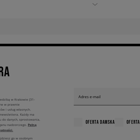
RA
Adres e-mail
edzibą w Krakowie (31-
ane w prawnie
ów i usług własnych.
 newslettera. Każdy ma
u do danych, sprostowania,
OFERTA DAMSKA
OFERTA
Pełną
rganu nadzorczego.
atności.
ajdziesz go w osobnym