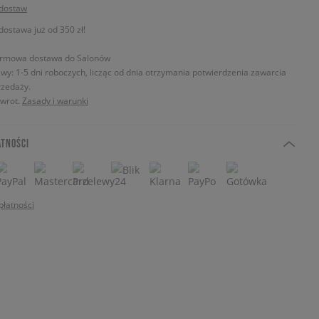
 dostaw
stawa już od 350 zł!
rmowa dostawa do Salonów
wy: 1-5 dni roboczych, licząc od dnia otrzymania potwierdzenia zawarcia
zedaży.
zwrot.
Zasady i warunki
ATNOŚCI
płatności