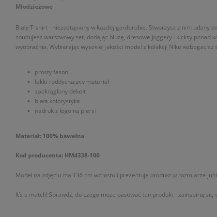
Młodzieżowe
Biały T-shirt - niezastąpiony w każdej garderobie. Stworzysz z nim udany z
zbudujesz warstwowy set, dodając bluzę, dresowe joggery i kicksy ponad kos
wyobraźnia. Wybierając wysokiej jakości model z kolekcji Nike wzbogacisz 
prosty fason
lekki i oddychający materiał
zaokrąglony dekolt
biała kolorystyka
nadruk z logo na piersi
Materiał: 100% bawełna
Kod producenta: HM4338-100
Model na zdjęciu ma 136 cm wzrostu i prezentuje produkt w rozmiarze juni
It’s a match! Sprawdź, do czego może pasować ten produkt - zainspiruj się o