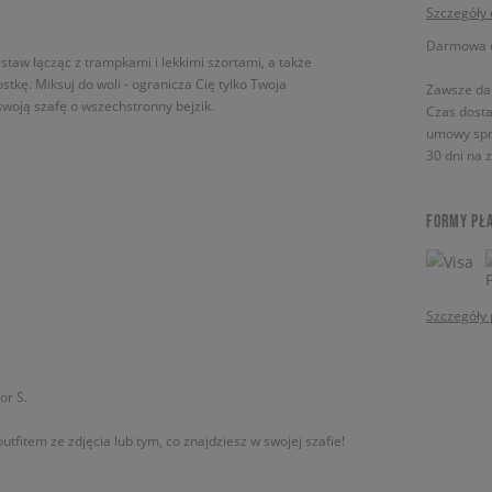
Szczegóły
Darmowa do
estaw łącząc z trampkami i lekkimi szortami, a także
tkę. Miksuj do woli - ogranicza Cię tylko Twoja
Zawsze da
swoją szafę o wszechstronny bejzik.
Czas dosta
umowy spr
30 dni na 
FORMY PŁ
Szczegóły 
or S.
utfitem ze zdjęcia lub tym, co znajdziesz w swojej szafie!