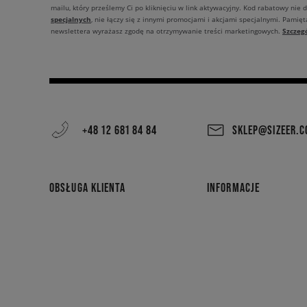
mailu, który prześlemy Ci po kliknięciu w link aktywacyjny. Kod rabatowy nie 
specjalnych
, nie łączy się z innymi promocjami i akcjami specjalnymi. Pamięta
Szczeg
newslettera wyrażasz zgodę na otrzymywanie treści marketingowych.
+48 12 681 84 84
SKLEP@SIZEER.
OBSŁUGA KLIENTA
INFORMACJE