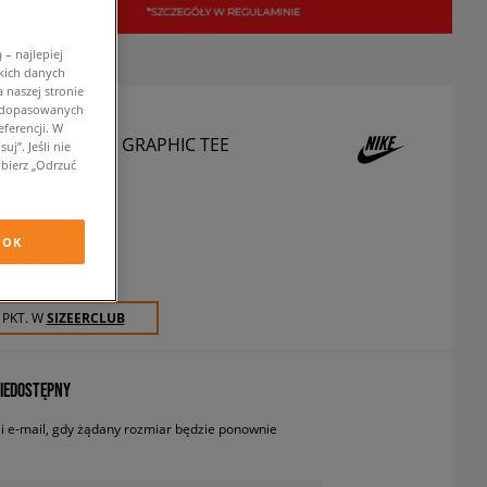
– najlepiej
kich danych
 naszej stronie
w dopasowanych
ferencji. W
SHIRT B NSW SI GRAPHIC TEE
j”. Jeśli nie
bierz „Odrzuć
 koszulki
OK
ł
z VAT
 PKT. W
SIZEERCLUB
IEDOSTĘPNY
 e-mail, gdy żądany rozmiar będzie ponownie