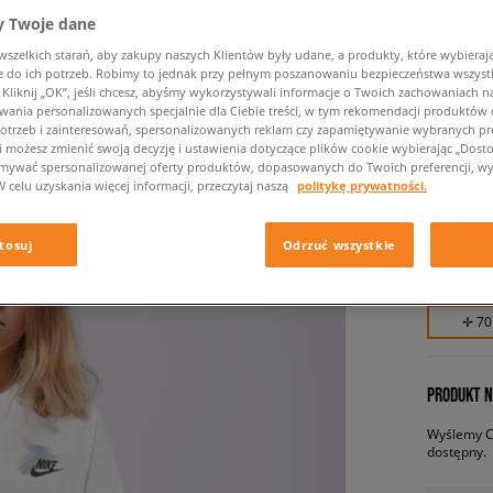
 Twoje dane
zelkich starań, aby zakupy naszych Klientów były udane, a produkty, które wybierają 
do ich potrzeb. Robimy to jednak przy pełnym poszanowaniu bezpieczeństwa wszyst
liknij „OK”, jeśli chcesz, abyśmy wykorzystywali informacje o Twoich zachowaniach na
wania personalizowanych specjalnie dla Ciebie treści, w tym rekomendacji produktó
otrzeb i zainteresowań, spersonalizowanych reklam czy zapamiętywanie wybranych pre
NIKE T-
i możesz zmienić swoją decyzję i ustawienia dotyczące plików cookie wybierając „Dostosu
BOY
ymywać spersonalizowanej oferty produktów, dopasowanych do Twoich preferencji, wy
W celu uzyskania więcej informacji, przeczytaj naszą
politykę prywatności.
dziecięce,
tosuj
Odrzuć wszystkie
69,99 z
✛ 70
PRODUKT N
Wyślemy Ci
dostępny.