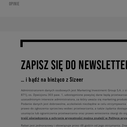
OPINIE
ZAPISZ SIĘ DO NEWSLETTE
… i bądź na bieżąco z Sizeer
Administratorem danych osobowych jest Marketing Investment Group S.A. z si
871), os. Dywizjonu 303 paw. 1, udostępnione powyżej dane będą przetwarz
uzasadnionym interesie administratora, za który uważa się marketing produkt
Podanie danych jest dobrowolne, aczkolwiek niezbędne w celu otrzymywania
prawo do zgłoszenia sprzeciwu wobec przetwarzania, a także żądania dostęp
usunięcia lub ograniczenia przetwarzania oraz prawo wniesienia skargi do o
treść oświadczenia o ochronie prywatności można znaleźć w Polityce pryw
Rabat jest jednorazowy i obowiązuje przez 48 godzin od jego otrzymania. Zn