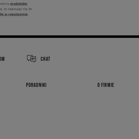
produktów
dotyczy
j, że zapisując się do
óły w regulaminie
.
COM
CHAT
PORADNIKI
O FIRMIE