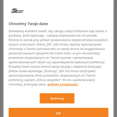
POWRÓT DO SKLEPU
Chronimy Twoje dane
Dokładamy wszelkich starań, aby zakupy naszych Klientów były udane, a
Lacoste Partner – miejskie
produkty, które wybierają – najlepiej dopasowane do ich potrzeb.
Robimy to jednak przy pełnym poszanowaniu bezpieczeństwa wszystkich
sneakersy premium
danych osobowych. Kliknij „OK”, jeśli chcesz, abyśmy wykorzystywali
informacje o Twoich zachowaniach na naszej stronie do przygotowania
personalizowanych specjalnie dla Ciebie treści, w tym rekomendacji
Wygodne i zachwycające nietuzinkowym wzornictwem buty sportowe to
produktów dopasowanych do Twoich potrzeb i zainteresowań,
fundament casualowych i streetwearowych outfitów. Miłośnicy mody
spersonalizowanych reklam czy zapamiętywanie wybranych preferencji.
poszukujący pomysłów na uatrakcyjnienie swojej garderoby z pewnością
W każdej chwili możesz zmienić swoją decyzję i ustawienia dotyczące
zakochają się w dostępnej w sklepie Sizeer kolekcji
Lacoste Partner
.
plików cookie wybierając „Dostosuj”. Jeśli nie chcesz otrzymywać
spersonalizowanej oferty produktów, dopasowanych do Twoich
Sneakersy zaprojektowane przez ceniona na całym świecie francuską
preferencji, wybierz „Odrzuć wszystkie”. W celu uzyskania więcej
markę to gwarancja wielu udanych zestawów w miejskim stylu.
informacji, przeczytaj naszą
politykę prywatności.
Projektanci wykorzystali wiele sprawdzonych rozwiązań, aby
zagwarantować użytkowników maksymalną wygodę.
Dostosuj
Lacoste Partner w sklepie Sizeer – wygoda
dostępna online
OK