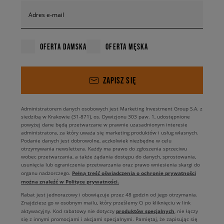
Adres e-mail
OFERTA DAMSKA
OFERTA MĘSKA
ZAPISZ SIĘ
Administratorem danych osobowych jest Marketing Investment Group S.A. z
siedzibą w Krakowie (31-871), os. Dywizjonu 303 paw. 1, udostępnione
powyżej dane będą przetwarzane w prawnie uzasadnionym interesie
administratora, za który uważa się marketing produktów i usług własnych.
Podanie danych jest dobrowolne, aczkolwiek niezbędne w celu
otrzymywania newslettera. Każdy ma prawo do zgłoszenia sprzeciwu
wobec przetwarzania, a także żądania dostępu do danych, sprostowania,
usunięcia lub ograniczenia przetwarzania oraz prawo wniesienia skargi do
Pełną treść oświadczenia o ochronie prywatności
organu nadzorczego.
można znaleźć w Polityce prywatności.
Rabat jest jednorazowy i obowiązuje przez 48 godzin od jego otrzymania.
Znajdziesz go w osobnym mailu, który prześlemy Ci po kliknięciu w link
produktów specjalnych
aktywacyjny. Kod rabatowy nie dotyczy
, nie łączy
się z innymi promocjami i akcjami specjalnymi. Pamiętaj, że zapisując się