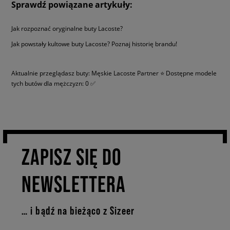
Sprawdź powiązane artykuły:
Jak rozpoznać oryginalne buty Lacoste?
Jak powstały kultowe buty Lacoste? Poznaj historię brandu!
Aktualnie przeglądasz buty: Męskie Lacoste Partner ⭐ Dostępne modele
tych butów dla mężczyzn: 0 ✅
ZAPISZ SIĘ DO
NEWSLETTERA
… i bądź na bieżąco z Sizeer