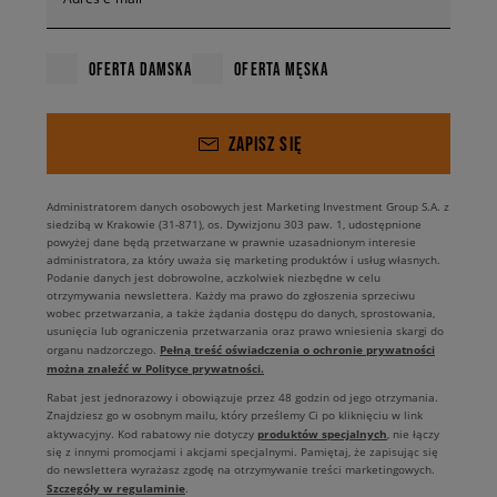
OFERTA DAMSKA
OFERTA MĘSKA
ZAPISZ SIĘ
Administratorem danych osobowych jest Marketing Investment Group S.A. z
siedzibą w Krakowie (31-871), os. Dywizjonu 303 paw. 1, udostępnione
powyżej dane będą przetwarzane w prawnie uzasadnionym interesie
administratora, za który uważa się marketing produktów i usług własnych.
Podanie danych jest dobrowolne, aczkolwiek niezbędne w celu
otrzymywania newslettera. Każdy ma prawo do zgłoszenia sprzeciwu
wobec przetwarzania, a także żądania dostępu do danych, sprostowania,
usunięcia lub ograniczenia przetwarzania oraz prawo wniesienia skargi do
Pełną treść oświadczenia o ochronie prywatności
organu nadzorczego.
można znaleźć w Polityce prywatności.
Rabat jest jednorazowy i obowiązuje przez 48 godzin od jego otrzymania.
Znajdziesz go w osobnym mailu, który prześlemy Ci po kliknięciu w link
produktów specjalnych
aktywacyjny. Kod rabatowy nie dotyczy
, nie łączy
się z innymi promocjami i akcjami specjalnymi. Pamiętaj, że zapisując się
do newslettera wyrażasz zgodę na otrzymywanie treści marketingowych.
Szczegóły w regulaminie
.