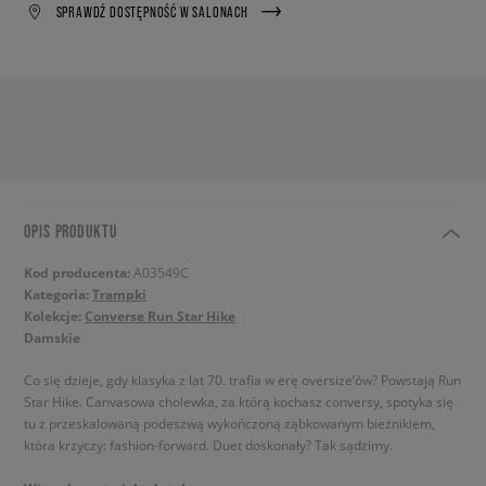
SPRAWDŹ DOSTĘPNOŚĆ W SALONACH
OPIS PRODUKTU
Kod producenta:
A03549C
Kategoria:
Trampki
Kolekcje:
Converse Run Star Hike
Damskie
Co się dzieje, gdy klasyka z lat 70. trafia w erę oversize’ów? Powstają Run
Star Hike. Canvasowa cholewka, za którą kochasz conversy, spotyka się
tu z przeskalowaną podeszwą wykończoną ząbkowanym bieżnikiem,
która krzyczy: fashion-forward. Duet doskonały? Tak sądzimy.