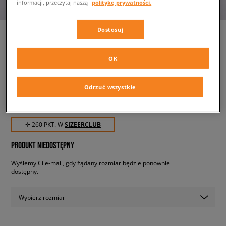
informacji, przeczytaj naszą
politykę prywatności.
Dostosuj
OK
CONVERSE RUN STAR HIKE
damskie, trampki
Odrzuć wszystkie
259,99 zł
z VAT
✛ 260 PKT. W
SIZEERCLUB
PRODUKT NIEDOSTĘPNY
Wyślemy Ci e-mail, gdy żądany rozmiar będzie ponownie
dostępny.
Wybierz rozmiar